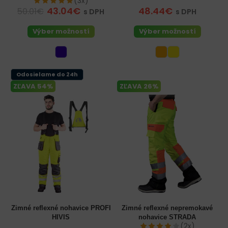
(3x)
43.04€
48.44€
50.01€
s DPH
s DPH
Výber možností
Výber možností
Odosielame do 24h
ZĽAVA 54%
ZĽAVA 26%
Zimné reflexné nohavice PROFI
Zimné reflexné nepremokavé
HIVIS
nohavice STRADA
(2x)