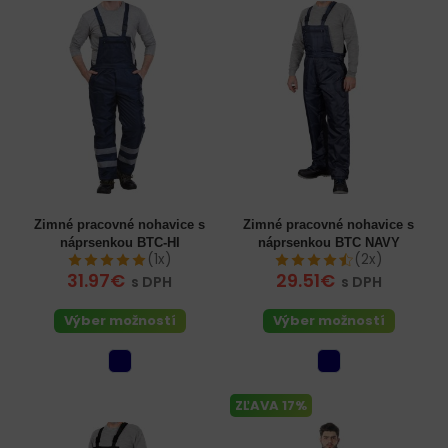
Zimné pracovné nohavice s
Zimné pracovné nohavice s
náprsenkou BTC-HI
náprsenkou BTC NAVY
(1x)
(2x)
31.97€
29.51€
s DPH
s DPH
Výber možností
Výber možností
ZĽAVA 17%