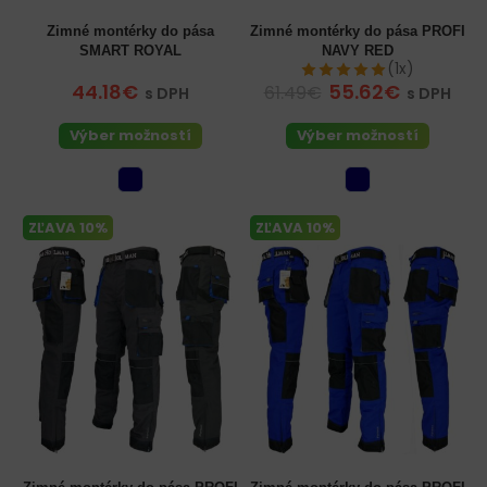
Zimné montérky do pása
Zimné montérky do pása PROFI
SMART ROYAL
NAVY RED
(1x)
44.18€
55.62€
61.49€
s DPH
s DPH
Výber možností
Výber možností
ZĽAVA 10%
ZĽAVA 10%