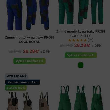
Zimné montérky na traky PROFI
COOL KELLY
Zimné montérky na traky PROFI
(1x)
COOL ROYAL
28.28€
68.14€
s DPH
28.28€
68.14€
s DPH
Výber možností
Výber možností
VYPREDANÉ
Odosielame do 24h
ZĽAVA 59%