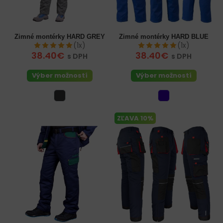
Zimné montérky HARD GREY
Zimné montérky HARD BLUE
(1x)
(1x)
38.40€
38.40€
s DPH
s DPH
Výber možností
Výber možností
ZĽAVA 10%