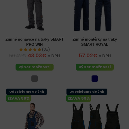
Zimné nohavice na traky SMART
Zimné montérky na traky
PRO WIN
SMART ROYAL
(2x)
43.03€
57.02€
50.42€
s DPH
s DPH
Výber možností
Výber možností
Odosielame do 24h
Odosielame do 24h
ZĽAVA 59%
ZĽAVA 59%