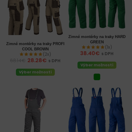
Zimné montérky na traky HARD
GREEN
Zimné montérky na traky PROFI
(1x)
COOL BROWN
38.40€
s DPH
(2x)
28.28€
68.14€
s DPH
Výber možností
Výber možností