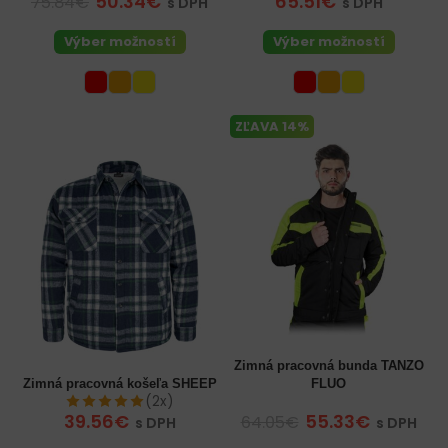
50.34€
65.51€
75.84€
s DPH
s DPH
Výber možností
Výber možností
ZĽAVA 14%
Zimná pracovná bunda TANZO
Zimná pracovná košeľa SHEEP
FLUO
(2x)
39.56€
55.33€
64.05€
s DPH
s DPH