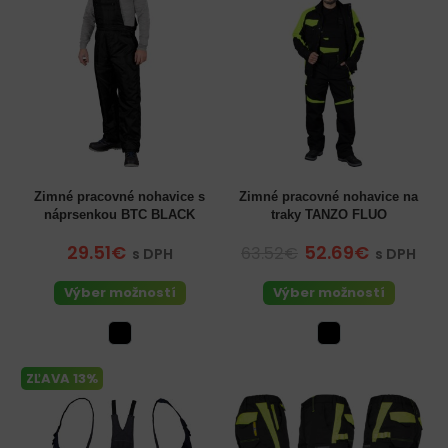
Zimné pracovné nohavice s
Zimné pracovné nohavice na
náprsenkou BTC BLACK
traky TANZO FLUO
29.51€
52.69€
63.52€
s DPH
s DPH
Výber možností
Výber možností
ZĽAVA 13%