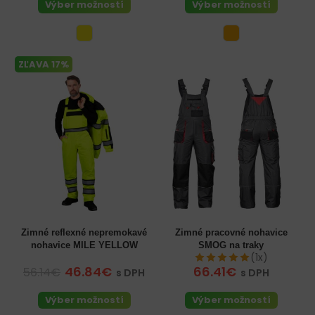
Výber možností
Výber možností
ZĽAVA 17%
Zimné reflexné nepremokavé
Zimné pracovné nohavice
nohavice MILE YELLOW
SMOG na traky
(1x)
46.84€
66.41€
56.14€
s DPH
s DPH
Výber možností
Výber možností