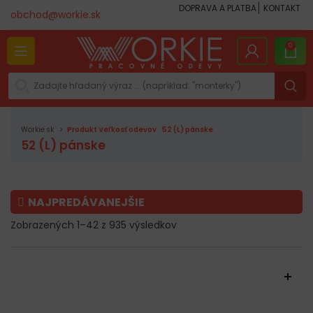
DOPRAVA A PLATBA
KONTAKT
obchod@workie.sk
0
Workie.sk
Produkt Veľkosť odevov
52 (L) pánske
52 (L) pánske
NAJPREDÁVANEJŠIE
Zobrazených 1–42 z 935 výsledkov
FILTROVAŤ PRODUKTY