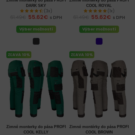
Zimné montérky do pása PROFI
Zimné montérky do pása PROFI
DARK SKY
COOL ROYAL
(3x)
(1x)
55.62€
55.62€
61.49€
61.49€
s DPH
s DPH
Výber možností
Výber možností
ZĽAVA 10%
ZĽAVA 10%
Zimné monterky do pása PROFI
Zimné montérky do pása PROFI
COOL KELLY
COOL BROWN