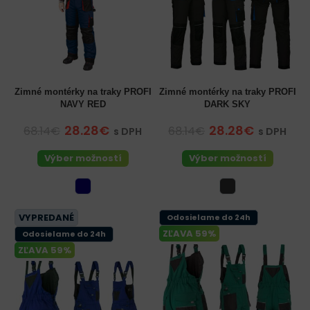
Zimné montérky na traky PROFI
Zimné montérky na traky PROFI
NAVY RED
DARK SKY
28.28€
28.28€
68.14€
68.14€
s DPH
s DPH
Výber možností
Výber možností
VYPREDANÉ
Odosielame do 24h
ZĽAVA 59%
Odosielame do 24h
ZĽAVA 59%