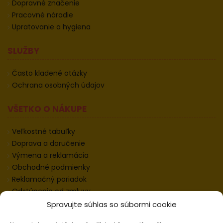
Dopravné značenie
Pracovné náradie
Upratovanie a hygiena
SLUŽBY
Často kladené otázky
Ochrana osobných údajov
VŠETKO O NÁKUPE
Veľkostné tabuľky
Doprava a doručenie
Výmena a reklamácia
Obchodné podmienky
Reklamačný poriadok
Odstúpenie od zmluvy
Informácie k odstúpeniu
Spravujte súhlas so súbormi cookie
Kontakt