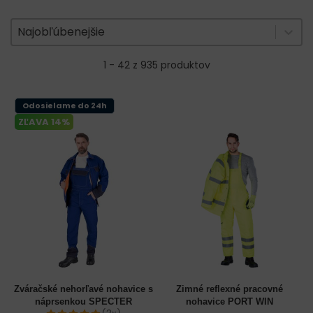
Zoradenie produktov
Sort content
Sort content
Najobľúbenejšie
1 - 42 z 935 produktov
Odosielame do 24h
ZĽAVA 14%
Zváračské nehorľavé nohavice s
Zimné reflexné pracovné
náprsenkou SPECTER
nohavice PORT WIN