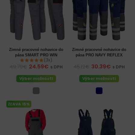
Zimné pracovné nohavice do
Zimné pracovné nohavice do
pása SMART PRO WIN
pása PRO NAVY REFLEX
(3x)
24.59€
30.39€
49.70€
45.12€
s DPH
s DPH
Výber možností
Výber možností
ZĽAVA 15%