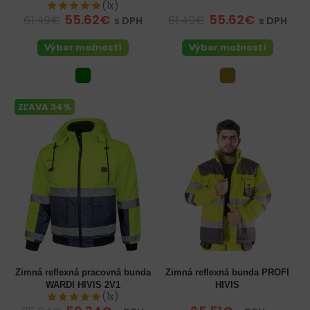
(1x)
55.62€
55.62€
61.49€
61.49€
s DPH
s DPH
Výber možností
Výber možností
ZĽAVA 34%
Zimná reflexná pracovná bunda
Zimná reflexná bunda PROFI
WARDI HIVIS 2V1
HIVIS
(1x)