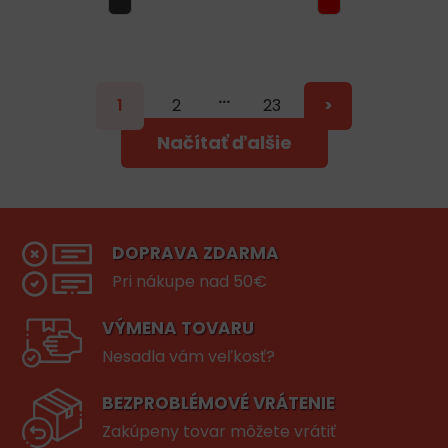
…
1
2
23
>
Načítať ďalšie
DOPRAVA ZDARMA
Pri nákupe nad 50€
VÝMENA TOVARU
Nesadla vám veľkosť?
BEZPROBLÉMOVÉ VRÁTENIE
Zakúpeny tovar môžete vrátiť