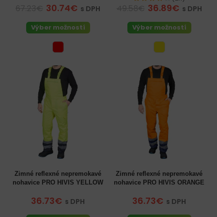
30.74€
36.89€
67.23€
49.58€
s DPH
s DPH
Výber možností
Výber možností
Zimné reflexné nepremokavé
Zimné reflexné nepremokavé
nohavice PRO HIVIS YELLOW
nohavice PRO HIVIS ORANGE
36.73€
36.73€
s DPH
s DPH