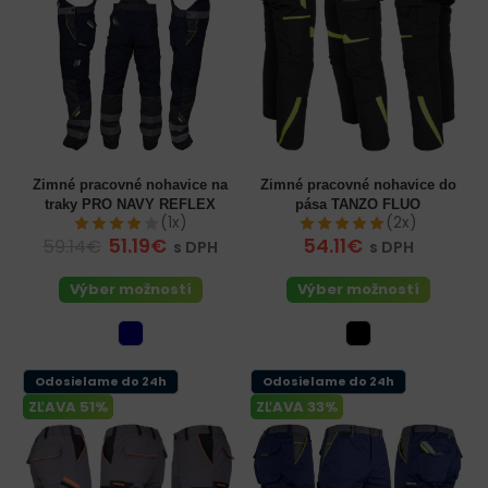
Zimné pracovné nohavice na
Zimné pracovné nohavice do
traky PRO NAVY REFLEX
pása TANZO FLUO
(1x)
(2x)
51.19€
54.11€
59.14€
s DPH
s DPH
Výber možností
Výber možností
Odosielame do 24h
Odosielame do 24h
ZĽAVA 51%
ZĽAVA 33%