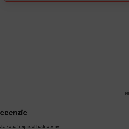
R
ecenzie
kto zatiaľ nepridal hodnotenie.