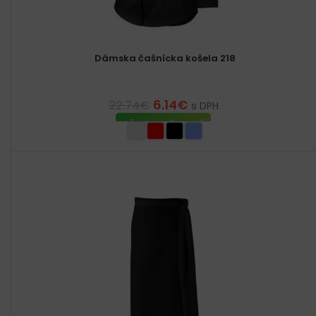
Dámska čašnícka košela 218
6.14
€
22.74
€
s DPH
VÝBER MOŽNOSTÍ