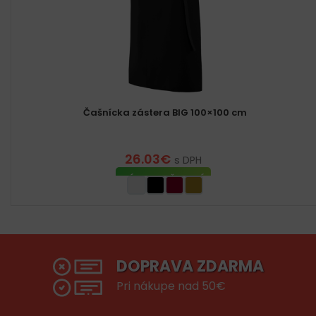
Čašnícka zástera BIG 100×100 cm
26.03
€
s DPH
VÝBER MOŽNOSTÍ
DOPRAVA ZDARMA
Pri nákupe nad 50€