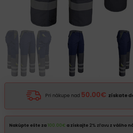
50.00€
Pri nákupe nad
získate 
Nakúpte ešte za
100.00
€
a získajte
2% zľavu
z vášho n