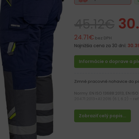
30
45.12
€
24.71
€
bez DPH
Najnižšia cena za 30 dní:
30.3
Informácie o doprave a p
Zimné pracovné nohavice do p
Normy: EN ISO 13688:2013, EN ISO 
20471:2013+A1:2016 (6.1, 6.2) – 
Materiál:
Zobraziť celý popis...
Vrchný materiál 65% polyester,
Zateplenie 100% polyester 180 g
Podšívka 100% polyester 190T 5