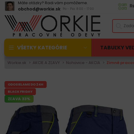
Máte otázky? Radi vám pomôžeme.
R
obchod@workie.sk
Po - Pia: 8:00 - 17:00
VŠETKY KATEGÓRIE
TABUĽKY VE
Workie.sk
AKCIE A ZĽAVY
Nohavice - AKCIA
Zimné pracov
ODOSIELAME DO 24H
BLACK FRIDAY
ZĽAVA 33%