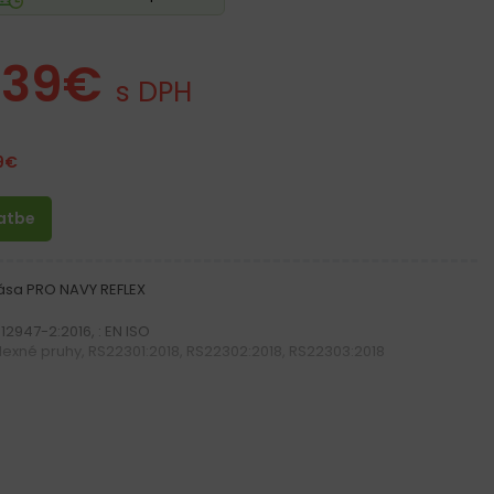
.39
€
s DPH
9
€
latbe
ása PRO NAVY REFLEX
12947-2:2016, : EN ISO
reflexné pruhy, RS22301:2018, RS22302:2018, RS22303:2018
 35% bavlna 270 g/m²
/m²
6 g/m²