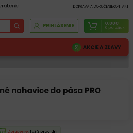
vrátenie
DOPRAVA A DORUČENIE
KONTAKT
0.00
€
PRIHLÁSENIE
0
položiek
AKCIE A ZĽAVY
né nohavice do pása PRO
Doručenie:
1 až 3 prac. dni