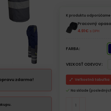
Vlastnosti:
– Zateplené nohavice.
– Guma v páse v zadnej časti z
– Zapínanie na gombík a zips
K produktu odporúčame 
– Dve zadné vrecká na suchý zi
– Jedno vrecko na nohavici so 
Pracovný opaso
– Kolenné vrecká na chrániče k
4.91
€
s DPH
– Reflexné pruhy pre lepšiu vidi
FARBA
VEĽKOSŤ ODEVOV
dopravu zdarma!
Veľkostná tabuľka
Na sklade (posledných
ákupu.