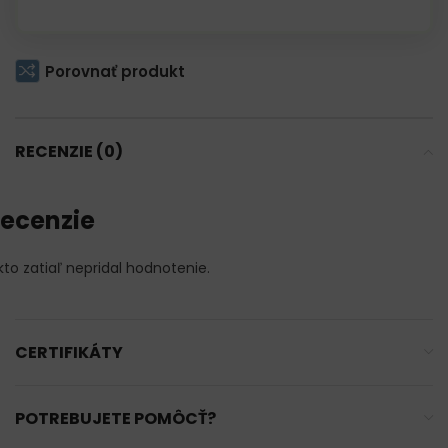
Porovnať produkt
RECENZIE (0)
ecenzie
kto zatiaľ nepridal hodnotenie.
CERTIFIKÁTY
POTREBUJETE POMÔCŤ?