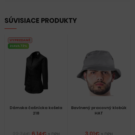
SÚVISIACE PRODUKTY
VYPREDANÉ
ZĽAVA 73%
Dámska čašnícka košela
Bavlnený pracovný klobúk
218
HAT
6.14
€
3.01
€
22.74
€
s DPH
s DPH