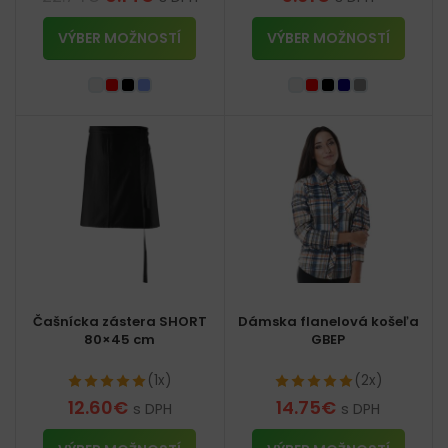
VÝBER MOŽNOSTÍ
VÝBER MOŽNOSTÍ
Čašnícka zástera SHORT
Dámska flanelová košeľa
80×45 cm
GBEP
(1x)
(2x)
12.60
€
14.75
€
s DPH
s DPH