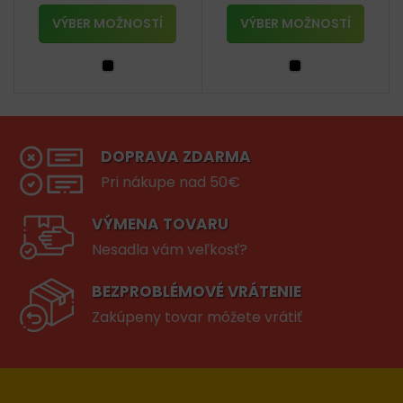
VÝBER MOŽNOSTÍ
VÝBER MOŽNOSTÍ
DOPRAVA ZDARMA
Pri nákupe nad 50€
VÝMENA TOVARU
Nesadla vám veľkosť?
BEZPROBLÉMOVÉ VRÁTENIE
Zakúpeny tovar môžete vrátiť