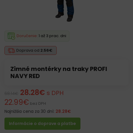
Doručenie:
1 až 3 prac. dni
Doprava od
2.56€
Zimné montérky na traky PROFI
NAVY RED
28.28
€
s DPH
68.14
€
22.99
€
bez DPH
Najnižšia cena za 30 dní:
28.28
€
Informácie o doprave a platbe