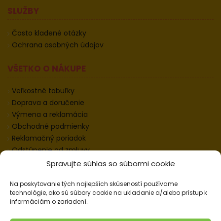
SLUŽBY
Často kladené otázky
Ochrana osobných údajov
VŠETKO O NÁKUPE
Veľkostné tabuľky
Doprava a doručenie
Výmena a reklamácia
Obchodné podmienky
Reklamačný poriadok
Odstúpenie od zmluvy
Informácie k odstúpeniu
Spravujte súhlas so súbormi cookie
Kontakt
Na poskytovanie tých najlepších skúseností používame
Nastavenie cookies
technológie, ako sú súbory cookie na ukladanie a/alebo prístup k
informáciám o zariadení.