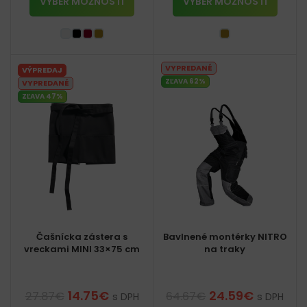
VÝBER MOŽNOSTÍ
VÝBER MOŽNOSTÍ
VYPREDANÉ
VÝPREDAJ
ZĽAVA 62%
VYPREDANÉ
ZĽAVA 47%
Čašnícka zástera s
Bavlnené montérky NITRO
vreckami MINI 33×75 cm
na traky
14.75
€
24.59
€
27.87
€
64.67
€
s DPH
s DPH