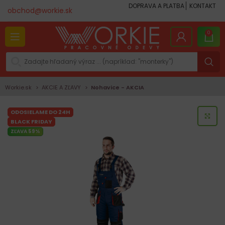
DOPRAVA A PLATBA
KONTAKT
obchod@workie.sk
0
Workie.sk
AKCIE A ZĽAVY
Nohavice - AKCIA
ODOSIELAME DO 24H
KLI
BLACK FRIDAY
ZĽAVA 59%