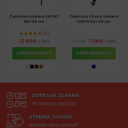
Čašnícka zástera SHORT
Čašnícka riflová zástera
80×45 cm
FORTE 80×49 cm
(1x)
12.60
€
7.06
€
12.90
€
s DPH
s DPH
VÝBER MOŽNOSTÍ
VÝBER MOŽNOSTÍ
DOPRAVA ZDARMA
Pri nákupe nad 50€
VÝMENA TOVARU
Nesadla vám veľkosť?