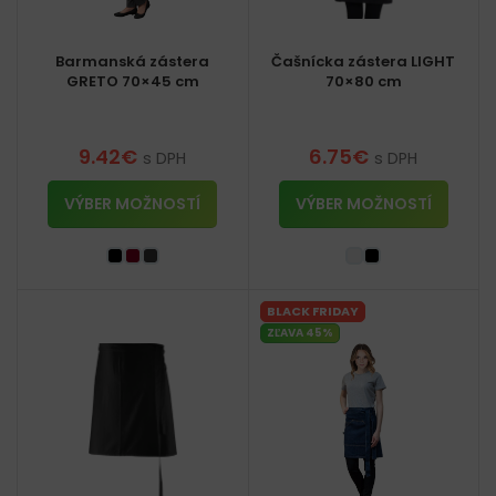
Barmanská zástera
Čašnícka zástera LIGHT
GRETO 70×45 cm
70×80 cm
9.42
€
6.75
€
s DPH
s DPH
VÝBER MOŽNOSTÍ
VÝBER MOŽNOSTÍ
BLACK FRIDAY
ZĽAVA 45%