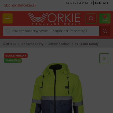
DOPRAVA A PLATBA
KONTAKT
obchod@workie.sk
0
Workie.sk
Pracovné odevy
Reflexné odevy
Reflexné bundy
BLACK FRIDAY
KLI
ZĽAVA 34%