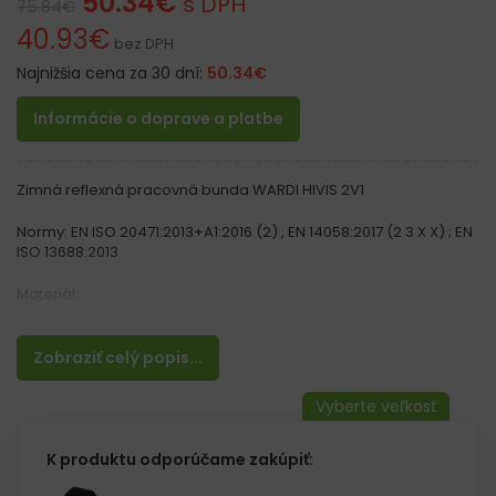
50.34
€
s DPH
75.84
€
40.93
€
bez DPH
Najnižšia cena za 30 dní:
50.34
€
Informácie o doprave a platbe
Zimná reflexná pracovná bunda WARDI HIVIS 2V1
Normy: EN ISO 20471:2013+A1:2016 (2) , EN 14058:2017 (2 3 X X) ; EN
ISO 13688:2013
Materiál:
– Vrchný materiál 100% Oxford 300D polyester potiahnutý
polyuretánom, gramáž 180 g/m²
– Fleecová podšívka: 100% polyester, gramáž 280 g/m²
Zobraziť celý popis...
Vlastnosti:
– Vodeodolná bunda
– Zapínanie na zips
– Odnímateľné rukávy zvýšenie funkčnosti bundy
K produktu odporúčame zakúpiť:
– Kapucňa na zips
– 4 vrecká na spodnej časti bundy, 2 na suchý zips