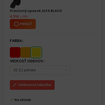
– V hornej časti 2 vrecká na mobilný telefón a ID
– Vo vnútri 3 vrecká vrátane jedného na suchý zips
Pracovný opasok ALFA BLACK
– Reflexné pruhy
4.91
€
s DPH
– Spodná časť bundy a rukávy zakončené manžetami
– Dva reflexné pruhy na bunde a rukávoch zaisťujú lepšiu
PRIDAŤ
viditeľnosť
FARBA
VEĽKOSŤ ODEVOV
Veľkostná tabuľka
Na sklade