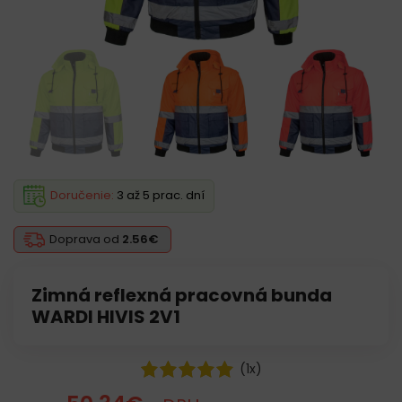
Doručenie:
3 až 5 prac. dní
Doprava od
2.56€
Zimná reflexná pracovná bunda
WARDI HIVIS 2V1
(
1
x)