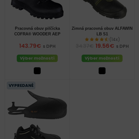
Pracovná obuv pilčícka
Zimná pracovná obuv ALFAWIN
COFRA® WOODER AEP
LB S1
(14x)
143.79€
19.56€
34.37€
s DPH
s DPH
Výber možností
Výber možností
VYPREDANÉ