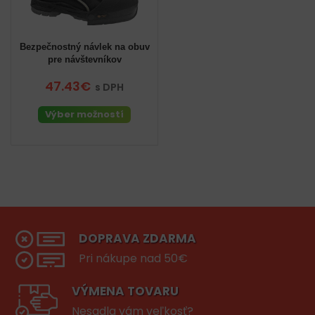
Bezpečnostný návlek na obuv
pre návštevníkov
47.43€
s DPH
Výber možností
DOPRAVA ZDARMA
Pri nákupe nad 50€
VÝMENA TOVARU
Nesadla vám veľkosť?