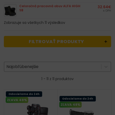
Celoročná pracovná obuv ALFA HIGH
32.64
€
SB
s DPH
Zobrazuje sa všetkych 11 výsledkov
FILTROVAŤ PRODUKTY
Zoradenie produktov
Sort content
Sort content
Najobľúbenejšie
1 - 11 z 11 produktov
Odosielame do 24h
Odosielame do 24h
ZĽAVA 49%
ZĽAVA 48%