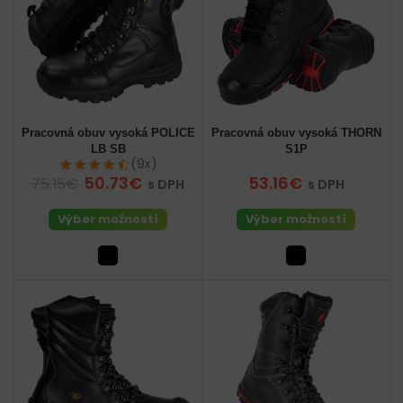
Pracovná obuv vysoká POLICE
Pracovná obuv vysoká THORN
LB SB
S1P
(9x)
50.73€
53.16€
75.15€
s DPH
s DPH
Výber možností
Výber možností