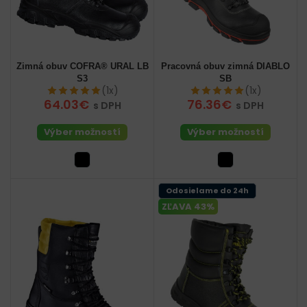
Zimná obuv COFRA® URAL LB
Pracovná obuv zimná DIABLO
S3
SB
(1x)
(1x)
64.03€
76.36€
s DPH
s DPH
Výber možností
Výber možností
Odosielame do 24h
ZĽAVA 43%