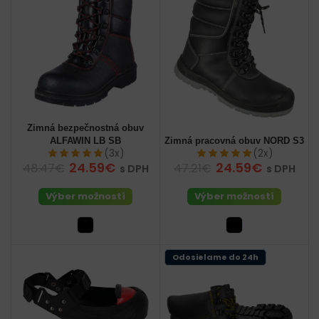
Zimná bezpečnostná obuv
ALFAWIN LB SB
Zimná pracovná obuv NORD S3
(3x)
(2x)
24.59€
24.59€
48.47€
47.21€
s DPH
s DPH
Výber možností
Výber možností
Odosielame do 24h