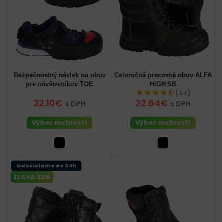
Bezpečnostný návlek na obuv
Celoročná pracovná obuv ALFA
pre návštevníkov TOE
HIGH SB
(4x)
32.10€
32.64€
s DPH
s DPH
Výber možností
Výber možností
Odosielame do 24h
ZĽAVA 33%