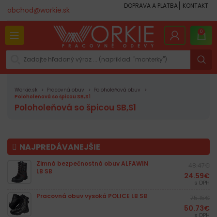
DOPRAVA A PLATBA
KONTAKT
obchod@workie.sk
0
Workie.sk
Pracovná obuv
Poloholeňová obuv
Poloholeňová so špicou SB,S1
Poloholeňová so špicou SB,S1
NAJPREDÁVANEJŠIE
Zimná bezpečnostná obuv ALFAWIN
48.47
€
LB SB
24.59
€
s DPH
Pracovná obuv vysoká POLICE LB SB
75.15
€
50.73
€
s DPH