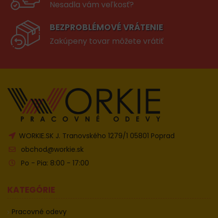
Nesadla vám veľkosť?
BEZPROBLÉMOVÉ VRÁTENIE
Zakúpeny tovar môžete vrátiť
WORKIE.SK J. Tranovského 1279/1 05801 Poprad
obchod@workie.sk
Po - Pia: 8:00 - 17:00
KATEGÓRIE
Pracovné odevy