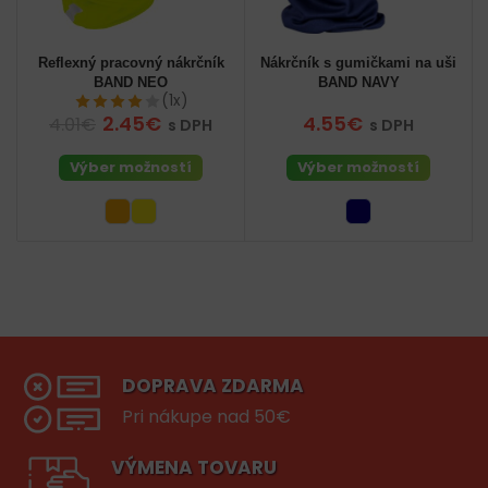
Reflexný pracovný nákrčník
Nákrčník s gumičkami na uši
BAND NEO
BAND NAVY
(1x)
2.45€
4.55€
4.01€
s DPH
s DPH
Výber možností
Výber možností
DOPRAVA ZDARMA
Pri nákupe nad 50€
VÝMENA TOVARU