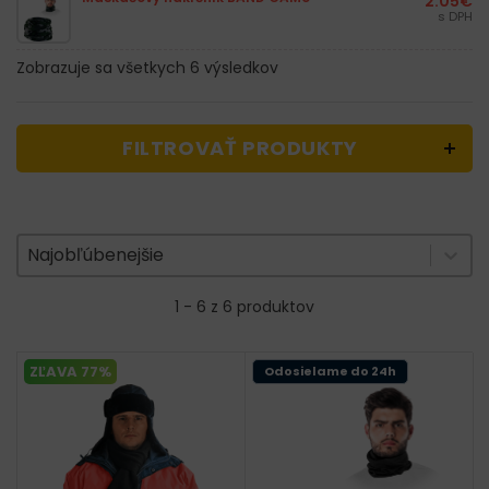
2.05
€
s DPH
Zobrazuje sa všetkych 6 výsledkov
FILTROVAŤ PRODUKTY
Zoradenie produktov
Sort content
Sort content
Najobľúbenejšie
1 - 6 z 6 produktov
ZĽAVA 77%
Odosielame do 24h