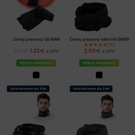
Zimný pracovný šál BAW
Čierny pracovný nákrčník BAND
(1x)
1.22€
2.05€
5.34€
s DPH
s DPH
Výber možností
Výber možností
Odosielame do 24h
Odosielame do 24h