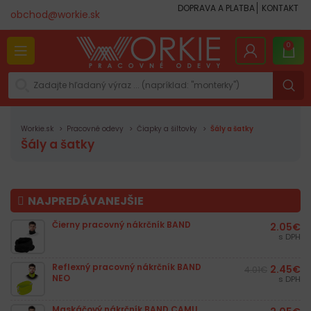
DOPRAVA A PLATBA
KONTAKT
obchod@workie.sk
0
Workie.sk
Pracovné odevy
Čiapky a šiltovky
Šály a šatky
Šály a šatky
NAJPREDÁVANEJŠIE
Čierny pracovný nákrčník BAND
2.05
€
s DPH
Reflexný pracovný nákrčník BAND
2.45
€
4.01
€
NEO
s DPH
Maskáčový nákrčník BAND CAMU