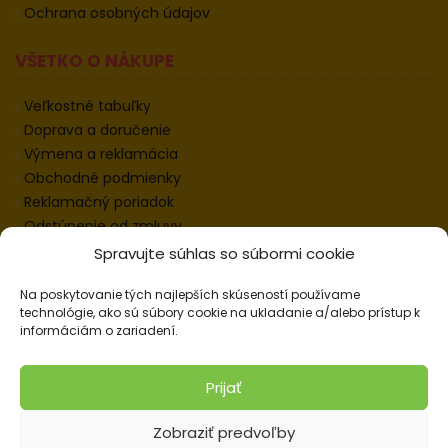
Ochrana osobných údajov
VŠETKO O NÁKUPE
Veľkostné tabuľky
Doprava a doručenie
Výmena a reklamácia
Obchodné podmienky
Reklamačný poriadok
Odstúpenie od zmluvy
Informácie k odstúpeniu
Spravujte súhlas so súbormi cookie
Kontakt
Na poskytovanie tých najlepších skúseností používame
Nastavenie cookies
technológie, ako sú súbory cookie na ukladanie a/alebo prístup k
informáciám o zariadení.
© 2026 Pracovné odevy ZIKO s. r. o., všetky práva
Prijať
vyhradené.
Zobraziť predvoľby