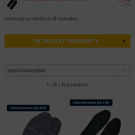
1.27
€
s DPH
Zobrazuje sa všetkych 18 výsledkov
FILTROVAŤ PRODUKTY
Zoradenie produktov
Sort content
Sort content
Najobľúbenejšie
1 - 18 z 18 produktov
Odosielame do 24h
Odosielame do 24h