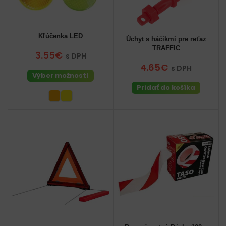
Kľúčenka LED
Úchyt s háčikmi pre reťaz
TRAFFIC
3.55€
s DPH
4.65€
s DPH
Výber možností
Pridať do košíka