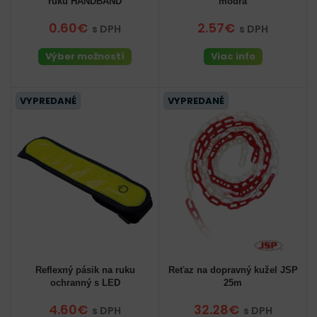
ruku HANDBAND
modrá
0.60€
2.57€
s DPH
s DPH
Výber možností
Viac info
VYPREDANÉ
VYPREDANÉ
Reflexný pásik na ruku
Reťaz na dopravný kužel JSP
ochranný s LED
25m
4.60€
32.28€
s DPH
s DPH