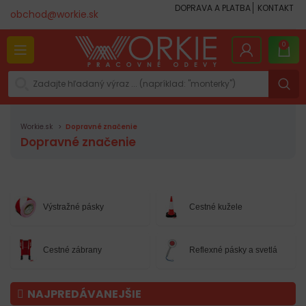
DOPRAVA A PLATBA
KONTAKT
obchod@workie.sk
0
Workie.sk
Dopravné značenie
Dopravné značenie
Výstražné pásky
Cestné kužele
Cestné zábrany
Reflexné pásky a svetlá
NAJPREDÁVANEJŠIE