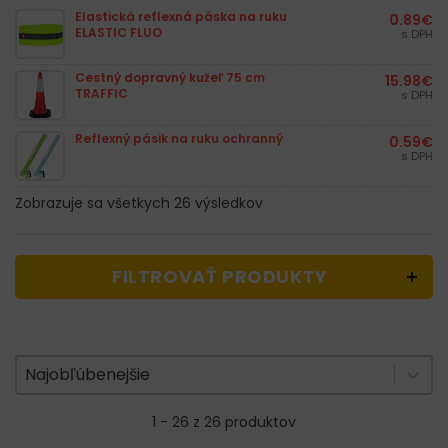
Elastická reflexná páska na ruku
0.89
€
ELASTIC FLUO
s DPH
Cestný dopravný kužeľ 75 cm
15.98
€
TRAFFIC
s DPH
Reflexný pásik na ruku ochranný
0.59
€
s DPH
Zobrazuje sa všetkych 26 výsledkov
FILTROVAŤ PRODUKTY
Zoradenie produktov
Sort content
Sort content
Najobľúbenejšie
1 - 26 z 26 produktov