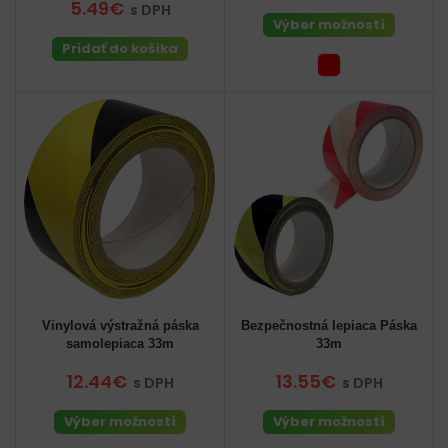
5.49€
s DPH
Výber možností
Pridať do košíka
Vinylová výstražná páska
Bezpečnostná lepiaca Páska
samolepiaca 33m
33m
12.44€
13.55€
s DPH
s DPH
Výber možností
Výber možností