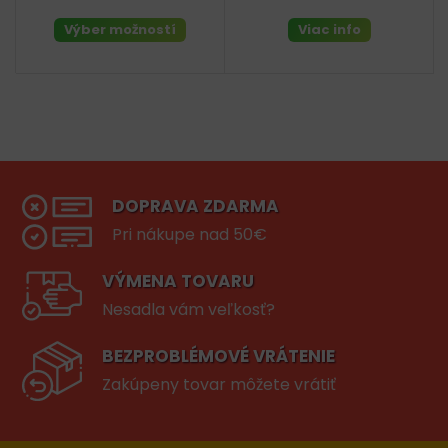
Výber možností
Viac info
DOPRAVA ZDARMA
Pri nákupe nad 50€
VÝMENA TOVARU
Nesadla vám veľkosť?
BEZPROBLÉMOVÉ VRÁTENIE
Zakúpeny tovar môžete vrátiť