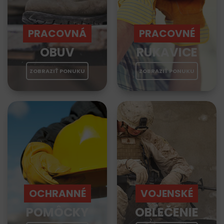
PRACOVNÁ
PRACOVNÉ
OBUV
RUKAVICE
ZOBRAZIŤ PONUKU
ZOBRAZIŤ PONUKU
OCHRANNÉ
VOJENSKÉ
POMÔCKY
OBLEČENIE