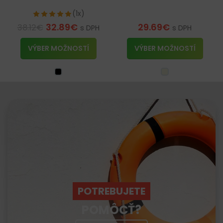
(1x)
32.89
€
29.69
€
38.12
€
s DPH
s DPH
VÝBER MOŽNOSTÍ
VÝBER MOŽNOSTÍ
POTREBUJETE
POMÔCŤ?