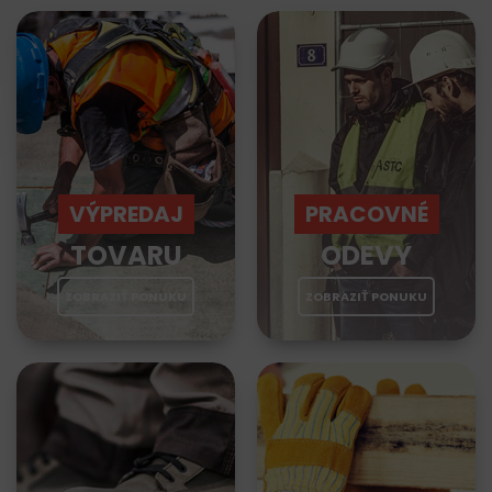
VÝPREDAJ
PRACOVNÉ
TOVARU
ODEVY
ZOBRAZIŤ PONUKU
ZOBRAZIŤ PONUKU