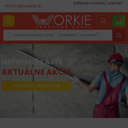
DOPRAVA A PLATBA
KONTAKT
obchod@workie.sk
0
NEPREMEŠKAJTE
AKTUÁLNE AKCIE
ZOBRAZIŤ PONUKU