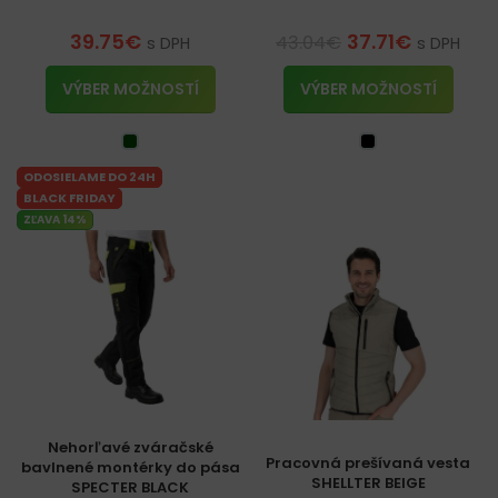
39.75
€
37.71
€
43.04
€
s DPH
s DPH
VÝBER MOŽNOSTÍ
VÝBER MOŽNOSTÍ
ODOSIELAME DO 24H
BLACK FRIDAY
ZĽAVA 14%
Nehorľavé zváračské
Pracovná prešívaná vesta
bavlnené montérky do pása
SHELLTER BEIGE
SPECTER BLACK