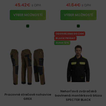
45.42
€
41.64
€
s DPH
s DPH
VÝBER MOŽNOSTÍ
VÝBER MOŽNOSTÍ
ODOSIELAME DO 24H
BLACK FRIDAY
ZĽAVA 12%
Nehorľavá zváračská
Pracovné strečové nohavice
bavlnená montérková blúza
GREX
SPECTER BLACK