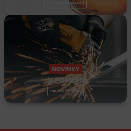
POTREBUJEM PORADIŤ
NOVINKY
V PONUKE
ZOBRAZIŤ PONUKU