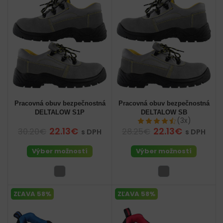
Pracovná obuv bezpečnostná
Pracovná obuv bezpečnostná
DELTALOW S1P
DELTALOW SB
(3x)
22.13€
22.13€
30.20€
28.25€
s DPH
s DPH
Výber možností
Výber možností
ZĽAVA 58%
ZĽAVA 58%