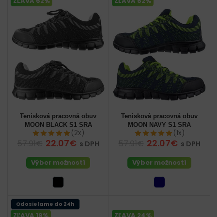
ZĽAVA 62%
ZĽAVA 62%
Tenisková pracovná obuv
Tenisková pracovná obuv
MOON BLACK S1 SRA
MOON NAVY S1 SRA
(2x)
(1x)
22.07€
22.07€
57.91€
57.91€
s DPH
s DPH
Výber možností
Výber možností
Odosielame do 24h
ZĽAVA 19%
ZĽAVA 24%