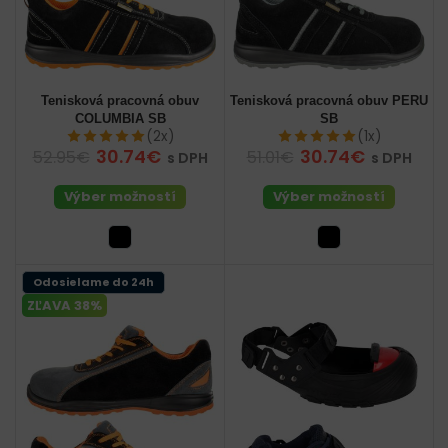
Tenisková pracovná obuv
Tenisková pracovná obuv PERU
COLUMBIA SB
SB
(2x)
(1x)
30.74€
30.74€
52.95€
51.01€
s DPH
s DPH
Výber možností
Výber možností
Odosielame do 24h
ZĽAVA 38%