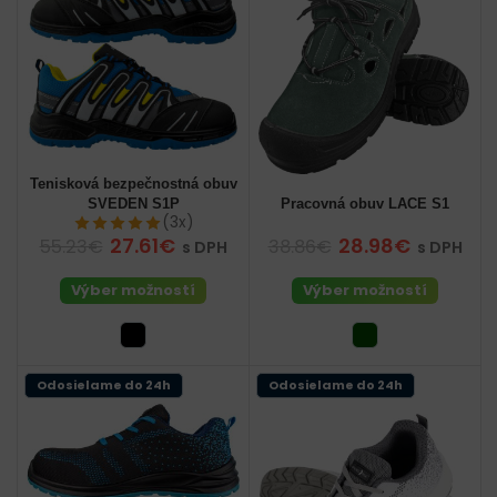
Tenisková bezpečnostná obuv
SVEDEN S1P
Pracovná obuv LACE S1
(3x)
27.61€
28.98€
55.23€
38.86€
s DPH
s DPH
Výber možností
Výber možností
Odosielame do 24h
Odosielame do 24h