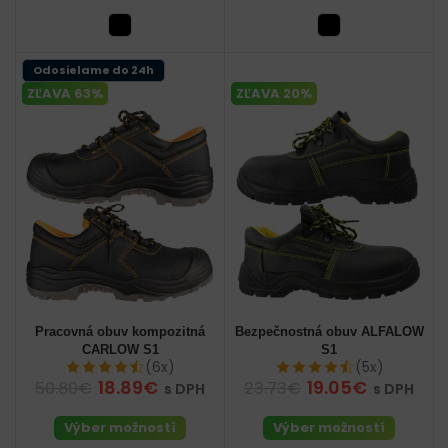
Odosielame do 24h
ZĽAVA 63%
ZĽAVA 20%
Pracovná obuv kompozitná
Bezpečnostná obuv ALFALOW
CARLOW S1
S1
(6x)
(5x)
18.89€
19.05€
50.80€
23.73€
s DPH
s DPH
Výber možností
Výber možností