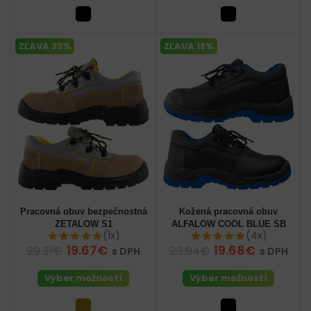
ZĽAVA 33%
ZĽAVA 18%
Pracovná obuv bezpečnostná
Kožená pracovná obuv
ZETALOW S1
ALFALOW COOL BLUE SB
(1x)
(4x)
19.67€
19.68€
29.31€
23.94€
s DPH
s DPH
Výber možností
Výber možností