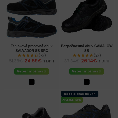
Tenisková pracovná obuv
Bezpečnostná obuv GAMALOW
SALVADOR SB SRC
SB
(7x)
(2x)
24.59€
26.14€
51.36€
37.34€
s DPH
s DPH
Výber možností
Výber možností
Odosielame do 24h
ZĽAVA 61%