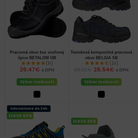
Pracovná obuv bez oceľovej
Tenisková kompozitná pracovná
špice BETALOW OB
obuv BELGIA SB
(1x)
(2x)
26.47€
26.54€
68.02€
s DPH
s DPH
Výber možností
Výber možností
Odosielame do 24h
ZĽAVA 50%
ZĽAVA 25%