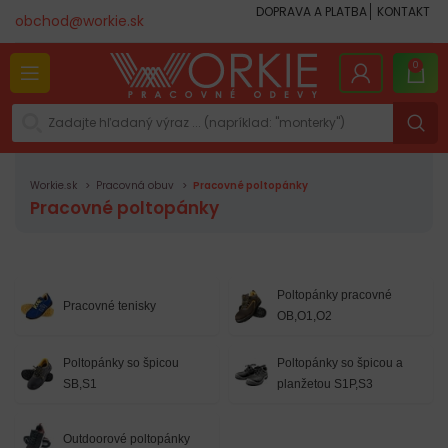
DOPRAVA A PLATBA
KONTAKT
obchod@workie.sk
0
Workie.sk
Pracovná obuv
Pracovné poltopánky
Pracovné poltopánky
Poltopánky pracovné
Pracovné tenisky
OB,O1,O2
Poltopánky so špicou
Poltopánky so špicou a
SB,S1
planžetou S1P,S3
Outdoorové poltopánky