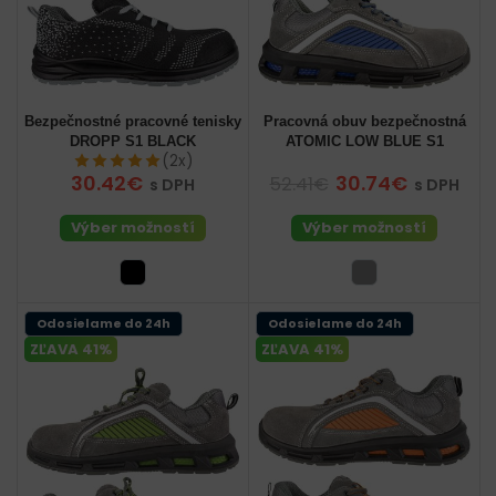
Bezpečnostné pracovné tenisky
Pracovná obuv bezpečnostná
DROPP S1 BLACK
ATOMIC LOW BLUE S1
(2x)
30.42€
30.74€
52.41€
s DPH
s DPH
Výber možností
Výber možností
Odosielame do 24h
Odosielame do 24h
ZĽAVA 41%
ZĽAVA 41%