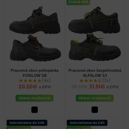
ZĽAVA 18%
Pracovná obuv poltopánka
Pracovná obuv bezpečnostná
FOXILOW SB
ALFALOW S3
(4x)
(2x)
20.20€
21.51€
26.38€
s DPH
s DPH
Výber možností
Výber možností
Odosielame do 24h
Odosielame do 24h