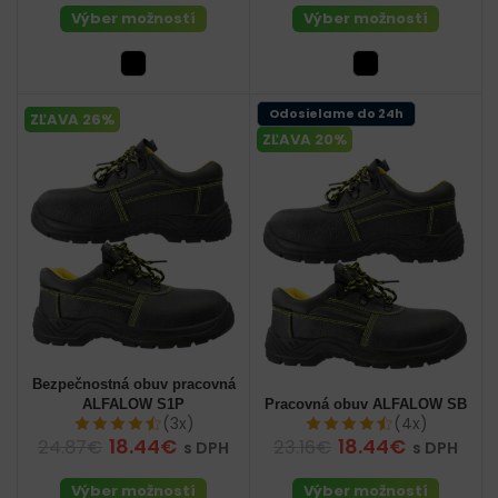
Výber možností
Výber možností
Odosielame do 24h
ZĽAVA 26%
ZĽAVA 20%
Bezpečnostná obuv pracovná
ALFALOW S1P
Pracovná obuv ALFALOW SB
(3x)
(4x)
18.44€
18.44€
24.87€
23.16€
s DPH
s DPH
Výber možností
Výber možností