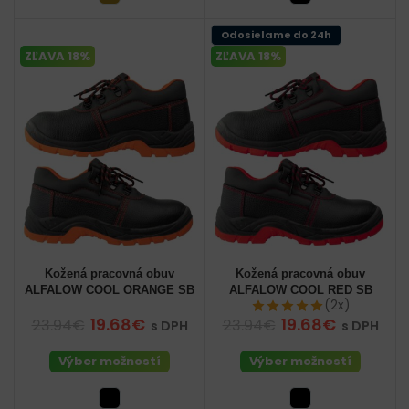
Odosielame do 24h
ZĽAVA 18%
ZĽAVA 18%
Kožená pracovná obuv
Kožená pracovná obuv
ALFALOW COOL ORANGE SB
ALFALOW COOL RED SB
(2x)
19.68€
19.68€
23.94€
23.94€
s DPH
s DPH
Výber možností
Výber možností