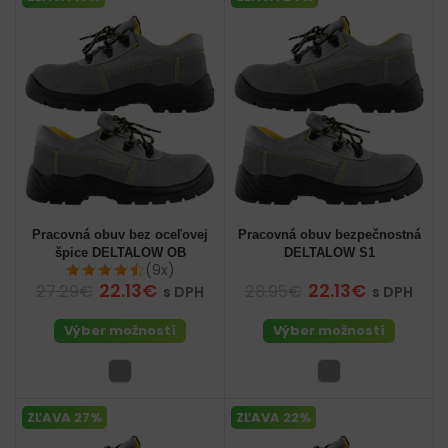
Pracovná obuv bez oceľovej
Pracovná obuv bezpečnostná
špice DELTALOW OB
DELTALOW S1
(9x)
22.13€
22.13€
27.29€
28.95€
s DPH
s DPH
Výber možností
Výber možností
ZĽAVA 27%
ZĽAVA 22%