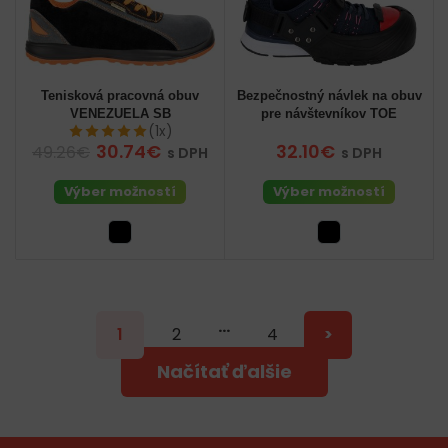
Tenisková pracovná obuv
Bezpečnostný návlek na obuv
VENEZUELA SB
pre návštevníkov TOE
(1x)
30.74€
32.10€
49.26€
s DPH
s DPH
Výber možností
Výber možností
…
1
2
4
>
Načítať ďalšie