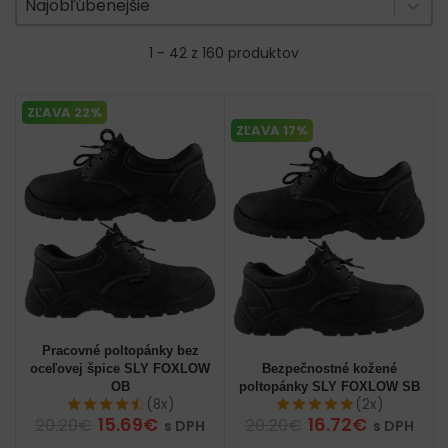
Sort content
Najobľúbenejšie
1 - 42 z 160 produktov
ZĽAVA 22%
ZĽAVA 17%
Pracovné poltopánky bez
oceľovej špice SLY FOXLOW
Bezpečnostné kožené
OB
poltopánky SLY FOXLOW SB
(8x)
(2x)
15.69€
16.72€
20.20€
20.20€
s DPH
s DPH