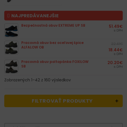
NAJPREDÁVANEJŠIE
Bezpečnostná obuv EXTREME UP SB
51.49
€
s DPH
Pracovná obuv bez oceľovej špice
22.41
€
ALFALOW OB
18.44
€
s DPH
Pracovná obuv poltopánka FOXILOW
20.20
€
SB
s DPH
Zobrazených 1–42 z 160 výsledkov
FILTROVAŤ PRODUKTY
Zoradenie produktov
Sort content