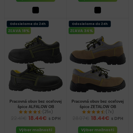
Odosielame do 24h
Odosielame do 24h
ZĽAVA 18%
ZĽAVA 34%
Pracovná obuv bez oceľovej
Pracovná obuv bez oceľovej
špice ALFALOW OB
špice ZETALOW OB
(25x)
(7x)
18.44€
18.44€
22.41€
28.07€
s DPH
s DPH
Výber možností
Výber možností