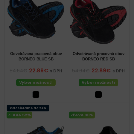
Odvetrávaná pracovná obuv
Odvetrávaná pracovná obuv
BORNEO BLUE SB
BORNEO RED SB
22.89€
22.89€
54.64€
54.64€
s DPH
s DPH
Výber možností
Výber možností
Odosielame do 24h
ZĽAVA 52%
ZĽAVA 30%