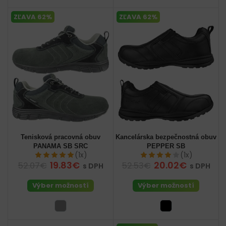
ZĽAVA 62%
ZĽAVA 62%
Tenisková pracovná obuv
Kancelárska bezpečnostná obuv
PANAMA SB SRC
PEPPER SB
(1x)
(1x)
19.83€
20.02€
52.07€
52.53€
s DPH
s DPH
Výber možností
Výber možností