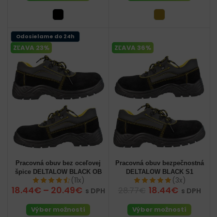
Odosielame do 24h
ZĽAVA 23%
ZĽAVA 36%
Pracovná obuv bez oceľovej
Pracovná obuv bezpečnostná
špice DELTALOW BLACK OB
DELTALOW BLACK S1
(11x)
(3x)
18.44€
–
20.49€
18.44€
28.77€
s DPH
s DPH
Výber možností
Výber možností