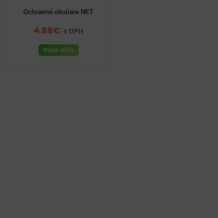
Ochranné okuliare NET
4.88€
s DPH
Viac info