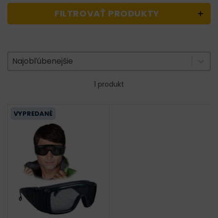
FILTROVAŤ PRODUKTY
Zoradenie produktov
Sort content
Sort content
Najobľúbenejšie
1 produkt
VYPREDANÉ