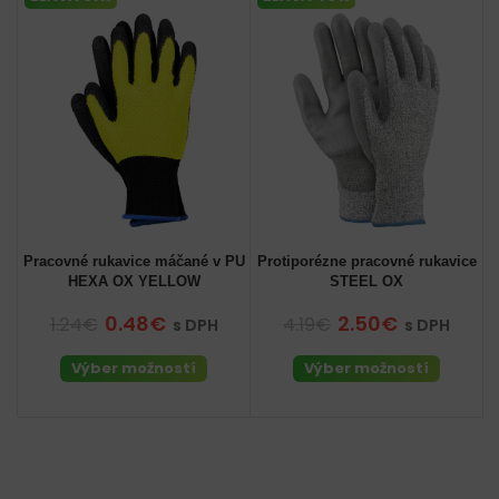
Pracovné rukavice máčané v PU
Protiporézne pracovné rukavice
HEXA OX YELLOW
STEEL OX
0.48€
2.50€
1.24€
4.19€
s DPH
s DPH
Výber možností
Výber možností