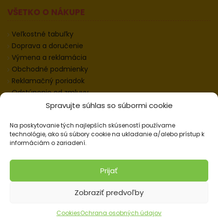
VŠETKO O NÁKUPE
Veľkostné tabuľky
Doprava a doručenie
Výmena a reklamácia
Obchodné podmienky
Reklamačný poriadok
Odstúpenie od zmluvy
Informácie k odstúpeniu
Spravujte súhlas so súbormi cookie
Kontakt
Na poskytovanie tých najlepších skúseností používame
Nastavenie cookies
technológie, ako sú súbory cookie na ukladanie a/alebo prístup k
informáciám o zariadení.
© 2026 Pracovné odevy ZIKO s. r. o., všetky práva
Prijať
vyhradené.
Zobraziť predvoľby
Cookies
Ochrana osobných údajov