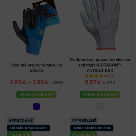
Protiporézne pracovné rukavice
Kvalitné pracovné rukavice
antistatické DRAGON™
OCEAN
ANTICUT ESD
(1x)
2.66€
–
3.96€
5.57€
s DPH
s DPH
Výber možností
Výber možností
VYPREDANÉ
VYPREDANÉ
Odosielame do 24h
Odosielame do 24h
ZĽAVA 61%
ZĽAVA 40%