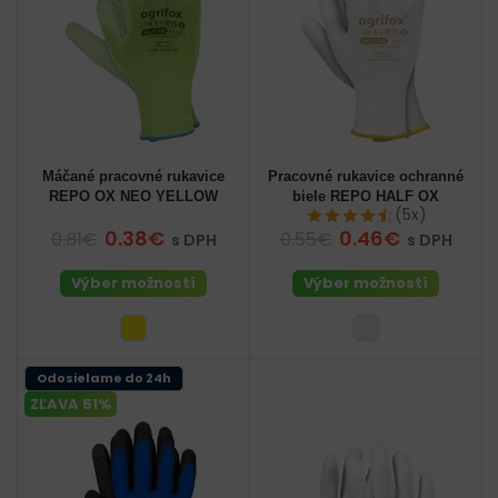
Máčané pracovné rukavice
Pracovné rukavice ochranné
REPO OX NEO YELLOW
biele REPO HALF OX
(5x)
0.38€
0.46€
0.81€
0.55€
s DPH
s DPH
Výber možností
Výber možností
Odosielame do 24h
ZĽAVA 51%