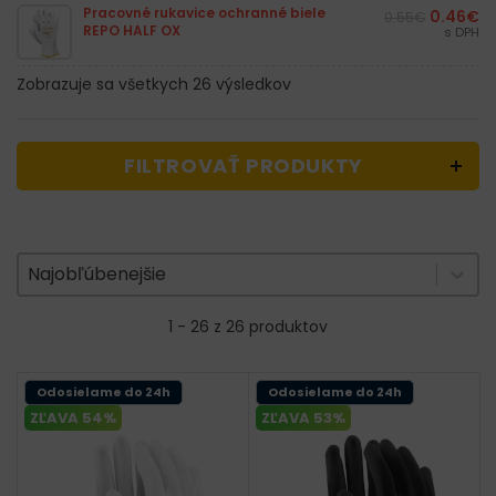
Pracovné rukavice ochranné biele
0.46
€
0.55
€
REPO HALF OX
s DPH
Zobrazuje sa všetkych 26 výsledkov
FILTROVAŤ PRODUKTY
Zoradenie produktov
Sort content
Sort content
Najobľúbenejšie
1 - 26 z 26 produktov
Odosielame do 24h
Odosielame do 24h
ZĽAVA 54%
ZĽAVA 53%