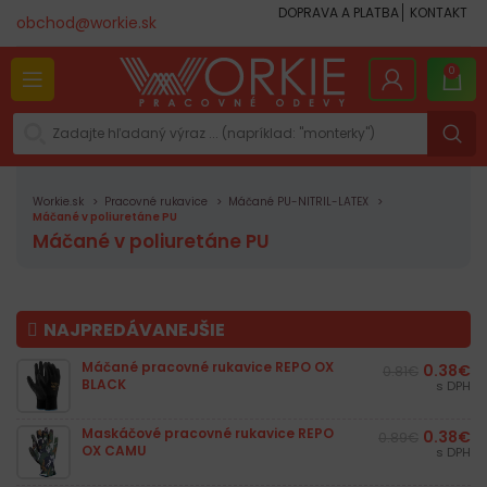
DOPRAVA A PLATBA
KONTAKT
obchod@workie.sk
0
Workie.sk
Pracovné rukavice
Máčané PU-NITRIL-LATEX
Máčané v poliuretáne PU
Máčané v poliuretáne PU
NAJPREDÁVANEJŠIE
Máčané pracovné rukavice REPO OX
0.38
€
0.81
€
BLACK
s DPH
Maskáčové pracovné rukavice REPO
0.38
€
0.89
€
OX CAMU
s DPH