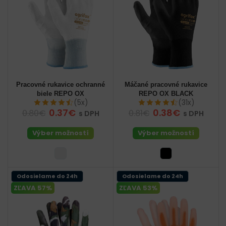
Pracovné rukavice ochranné
Máčané pracovné rukavice
biele REPO OX
REPO OX BLACK
(5x)
(31x)
0.37€
0.38€
0.80€
0.81€
s DPH
s DPH
Výber možností
Výber možností
Odosielame do 24h
Odosielame do 24h
ZĽAVA 57%
ZĽAVA 53%