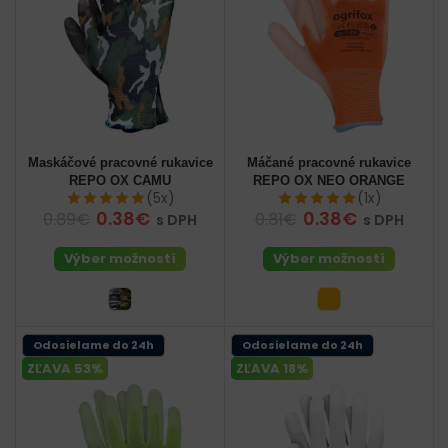
Maskáčové pracovné rukavice
Máčané pracovné rukavice
REPO OX CAMU
REPO OX NEO ORANGE
(5x)
(1x)
0.38€
0.38€
0.89€
0.81€
s DPH
s DPH
Výber možností
Výber možností
Odosielame do 24h
Odosielame do 24h
ZĽAVA 53%
ZĽAVA 18%