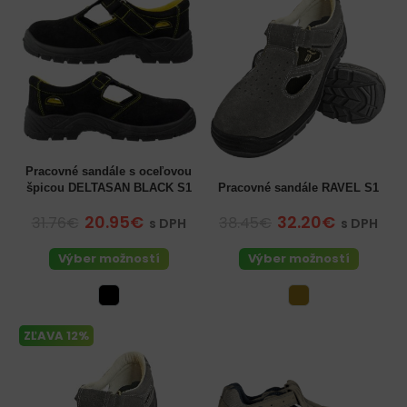
Pracovné sandále s oceľovou
špicou DELTASAN BLACK S1
Pracovné sandále RAVEL S1
20.95€
32.20€
31.76€
38.45€
s DPH
s DPH
Výber možností
Výber možností
ZĽAVA 12%