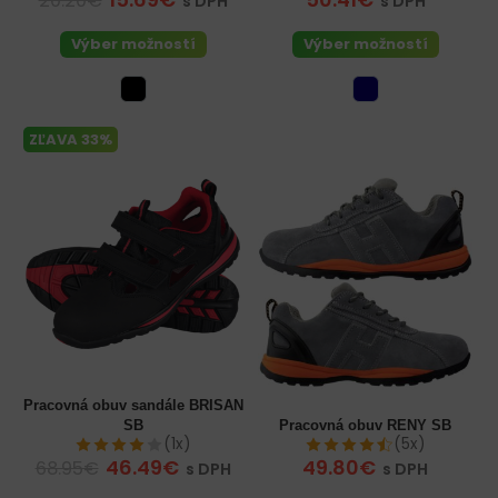
20.20€
s DPH
s DPH
Výber možností
Výber možností
ZĽAVA 33%
Pracovná obuv sandále BRISAN
SB
Pracovná obuv RENY SB
(1x)
(5x)
46.49€
49.80€
68.95€
s DPH
s DPH