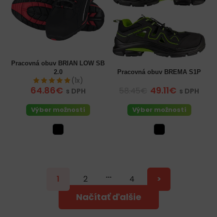
Pracovná obuv BRIAN LOW SB
2.0
Pracovná obuv BREMA S1P
(1x)
64.86€
49.11€
58.45€
s DPH
s DPH
Výber možností
Výber možností
…
1
2
4
>
Načítať ďalšie