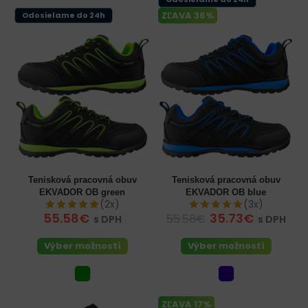
ZĽAVA 36%
Odosielame do 24h
Tenisková pracovná obuv
Tenisková pracovná obuv
EKVADOR OB green
EKVADOR OB blue
(2x)
(3x)
55.58€
35.73€
55.58€
s DPH
s DPH
Výber možností
Výber možností
ZĽAVA 17%