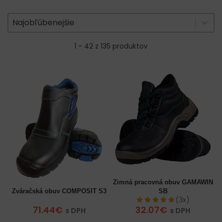
Zoradenie produktov
Sort content
Sort content
Najobľúbenejšie
1 - 42 z 135 produktov
Zimná pracovná obuv GAMAWIN
Zváračská obuv COMPOSIT S3
SB
(3x)
71.44€
32.07€
s DPH
s DPH