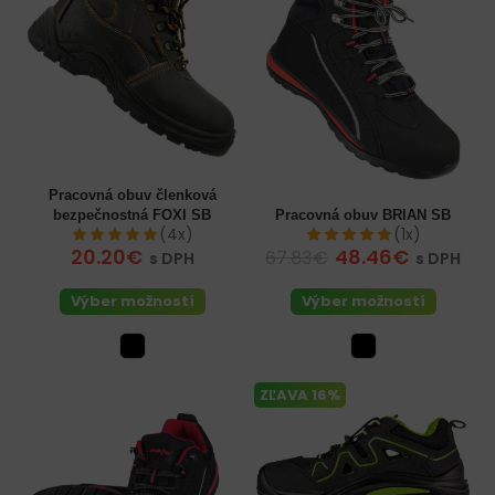
Pracovná obuv členková
bezpečnostná FOXI SB
Pracovná obuv BRIAN SB
(4x)
(1x)
20.20€
48.46€
67.83€
s DPH
s DPH
Výber možností
Výber možností
ZĽAVA 16%