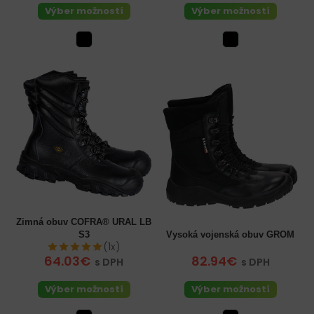
Výber možností
Výber možností
Zimná obuv COFRA® URAL LB
S3
Vysoká vojenská obuv GROM
(1x)
64.03€
82.94€
s DPH
s DPH
Výber možností
Výber možností