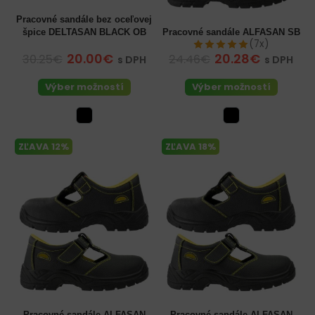
Pracovné sandále bez oceľovej
špice DELTASAN BLACK OB
Pracovné sandále ALFASAN SB
(7x)
20.00€
20.28€
30.25€
24.46€
s DPH
s DPH
Výber možností
Výber možností
ZĽAVA 12%
ZĽAVA 18%
Pracovné sandále ALFASAN
Pracovné sandále ALFASAN