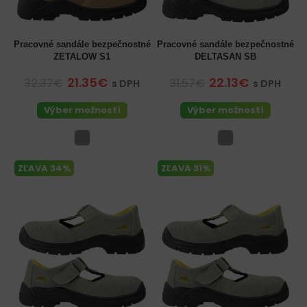
Pracovné sandále bezpečnostné
Pracovné sandále bezpečnostné
ZETALOW S1
DELTASAN SB
21.35€
22.13€
32.37€
31.57€
s DPH
s DPH
Výber možností
Výber možností
ZĽAVA 34%
ZĽAVA 31%