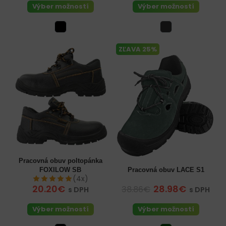
Výber možností
Výber možností
ZĽAVA 25%
Pracovná obuv poltopánka
FOXILOW SB
Pracovná obuv LACE S1
(4x)
20.20€
28.98€
38.86€
s DPH
s DPH
Výber možností
Výber možností