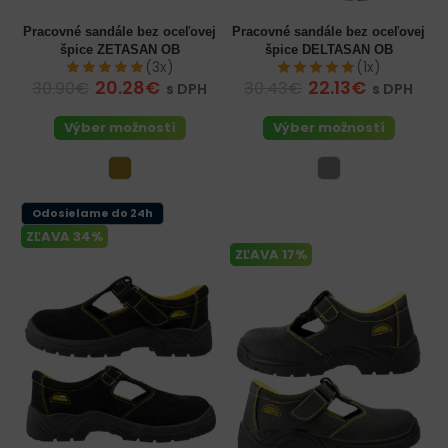
Pracovné sandále bez oceľovej
Pracovné sandále bez oceľovej
špice ZETASAN OB
špice DELTASAN OB
(3x)
(1x)
20.28€
22.13€
30.90€
30.43€
s DPH
s DPH
Výber možností
Výber možností
Odosielame do 24h
ZĽAVA 34%
ZĽAVA 17%