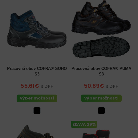
Pracovná obuv COFRA® SOHO
Pracovná obuv COFRA® PUMA
S3
S3
55.61€
50.89€
s DPH
s DPH
Výber možností
Výber možností
ZĽAVA 29%