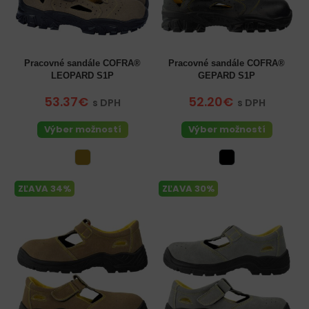
Pracovné sandále COFRA®
Pracovné sandále COFRA®
LEOPARD S1P
GEPARD S1P
53.37€
52.20€
s DPH
s DPH
Výber možností
Výber možností
ZĽAVA 34%
ZĽAVA 30%