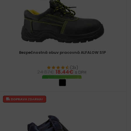
Bezpečnostná obuv pracovná ALFALOW S1P
(3x)
18.44
€
24.87
€
s DPH
VÝBER MOŽNOSTÍ
DOPRAVA
ZDARMA!