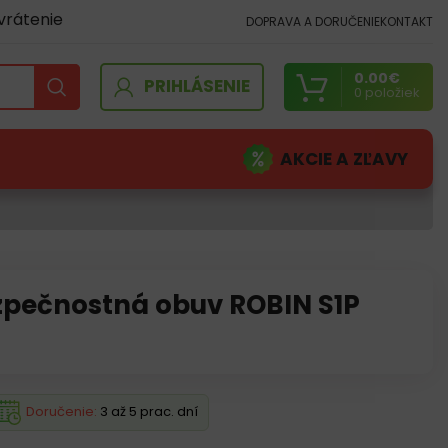
vrátenie
DOPRAVA A DORUČENIE
KONTAKT
0.00
€
PRIHLÁSENIE
0
položiek
AKCIE A ZĽAVY
zpečnostná obuv ROBIN S1P
Doručenie:
3 až 5 prac. dní