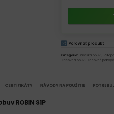
Porovnať produkt
Kategórie:
Dámska obuv
,
Poltopá
Pracovná obuv
,
Pracovné poltop
CERTIFIKÁTY
NÁVODY NA POUŽITIE
POTREBU
obuv ROBIN S1P