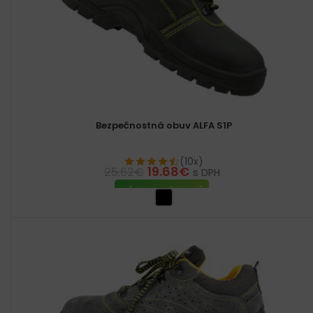
Bezpečnostná obuv ALFA S1P
(10x)
19.68
€
25.62
€
s DPH
VÝBER MOŽNOSTÍ