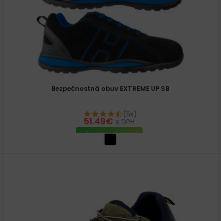
Bezpečnostná obuv EXTREME UP SB
(5x)
51.49
€
s DPH
VÝBER MOŽNOSTÍ