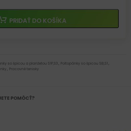
PRIDAŤ DO KOŠÍKA
nky so špicou a planžetou S1P,S3
,
Poltopánky so špicou SB,S1
,
ánky
,
Pracovné tenisky
JETE POMÔCŤ?