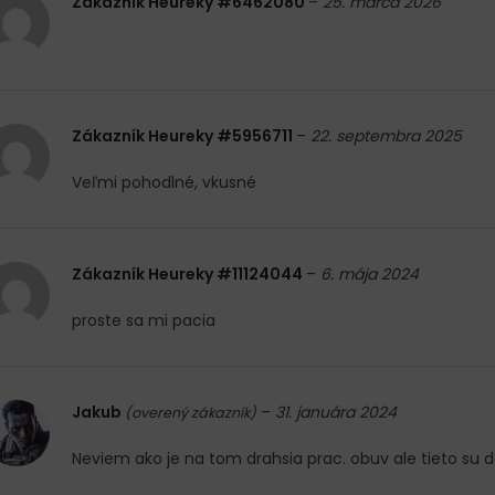
Zákazník Heureky #6462080
–
25. marca 2026
Zákazník Heureky #5956711
–
22. septembra 2025
Veľmi pohodlné, vkusné
Zákazník Heureky #11124044
–
6. mája 2024
proste sa mi pacia
Jakub
–
31. januára 2024
(overený zákazník)
Neviem ako je na tom drahsia prac. obuv ale tieto su 