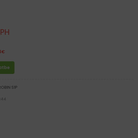
DPH
3
€
latbe
OBIN S1P
344
nu