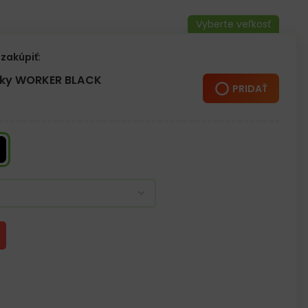
 pot
hnutiu do 1000N
zakúpiť:
žky WORKER BLACK
PRIDAŤ