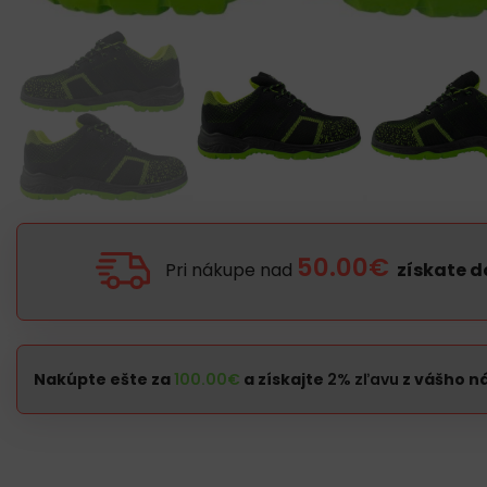
50.00€
Pri nákupe nad
získate 
Nakúpte ešte za
100.00
€
a získajte
2% zľavu
z vášho n