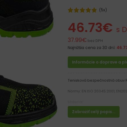
(
5
x)
46.73
€
s 
37.99
€
bez DPH
Najnižšia cena za 30 dní:
46.7
Informácie o doprave a p
Tenisková bezpečnostná obuv R
Normy: EN ISO 20345:2001, EN20
Materiál:
Zvršok z textilného materiálu
Zobraziť celý popis...
Podrážka z dvojitého polyuretá
Vlastnosti: