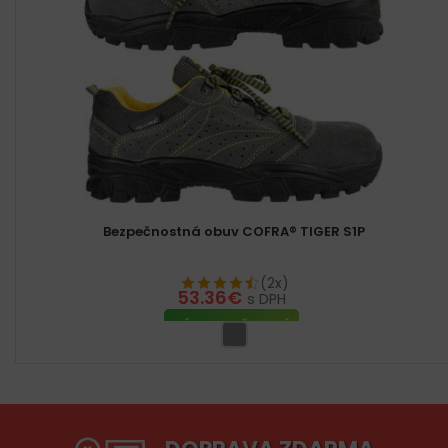
Bezpečnostná obuv COFRA® TIGER S1P
(2x)
53.36
€
s DPH
VÝBER MOŽNOSTÍ