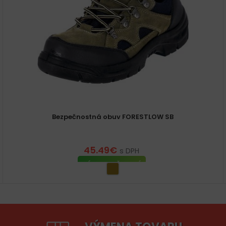
Bezpečnostná obuv FORESTLOW SB
45.49
€
s DPH
VÝBER MOŽNOSTÍ