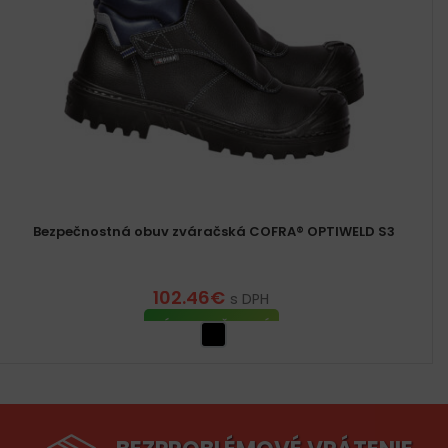
Bezpečnostná obuv zváračská COFRA® OPTIWELD S3
102.46
€
s DPH
VÝBER MOŽNOSTÍ