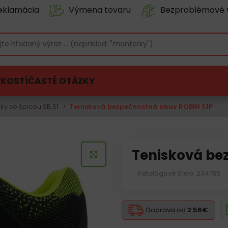
eklamácia
Výmena tovaru
Bezproblémové 
ĽKOSTÍ
ČASTÉ OTÁZKY
ky so špicou SB,S1
Tenisková bezpečnostná obuv ROBIN S1P
Tenisková be
KLIKNITE PRE ZVÄČŠENIE
Katalógové číslo: 234785
Doprava od
2.56€