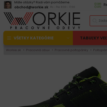
Máte otázky? Radi vám pomôžeme.
R
obchod@workie.sk
Po - Pia: 8:00 - 17:00
VŠETKY KATEGÓRIE
TABUĽKY VE
Workie.sk
Pracovná obuv
Pracovné poltopánky
Poltopán