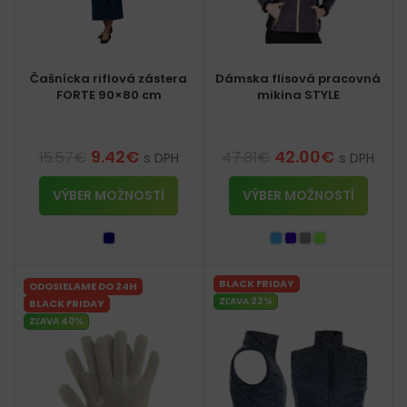
Čašnícka riflová zástera
Dámska flisová pracovná
FORTE 90×80 cm
mikina STYLE
9.42
€
42.00
€
15.57
€
47.81
€
s DPH
s DPH
VÝBER MOŽNOSTÍ
VÝBER MOŽNOSTÍ
BLACK FRIDAY
ODOSIELAME DO 24H
ZĽAVA 22%
BLACK FRIDAY
ZĽAVA 40%