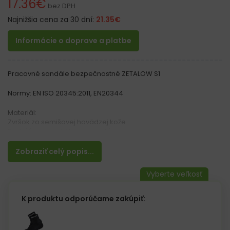
17.36
€
bez DPH
Najnižšia cena za 30 dní:
21.35
€
Informácie o doprave a platbe
Pracovné sandále bezpečnostné ZETALOW S1
Normy: EN ISO 20345:2011, EN20344
Materiál:
Zvršok zo semišovej hovädzej kože
Podrážka z dvojitého polyuretánu
Vlastnosti:
Zobraziť celý popis...
– Protišmyková podrážka
– Odolná proti olejom a benzínu
– Antistatická
– Podšívka typu Cambrelle ktorá dobre pohlcuje pot
– Dve hustoty polyuretánu zabezpečujú, že zvonku je podrážka
K produktu odporúčame zakúpiť:
tvrdšia a zvnútra mäkšia
– Jasná hnedá farba je ideálna na horúce dni
– Tlmenie nárazov v päte