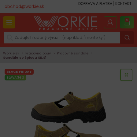
DOPRAVA A PLATBA
KONTAKT
obchod@workie.sk
0
Workie.sk
Pracovná obuv
Pracovné sandále
Sandále so špicou SB,S1
BLACK FRIDAY
KLI
ZĽAVA 34%