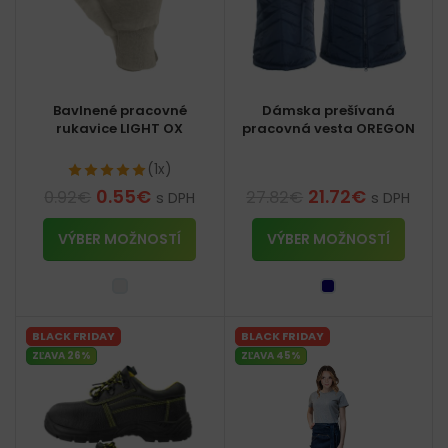
Bavlnené pracovné
Dámska prešívaná
rukavice LIGHT OX
pracovná vesta OREGON
(1x)
0.55
€
21.72
€
0.92
€
27.82
€
s DPH
s DPH
VÝBER MOŽNOSTÍ
VÝBER MOŽNOSTÍ
BLACK FRIDAY
BLACK FRIDAY
ZĽAVA 26%
ZĽAVA 45%