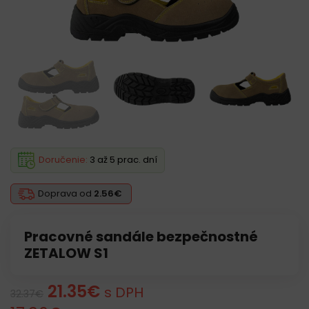
Doručenie:
3 až 5 prac. dní
Doprava od
2.56€
Pracovné sandále bezpečnostné
ZETALOW S1
21.35
€
s DPH
32.37
€