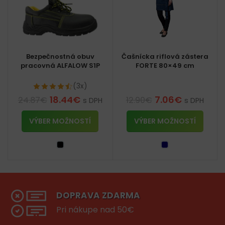
Bezpečnostná obuv
Čašnícka riflová zástera
pracovná ALFALOW S1P
FORTE 80×49 cm
(3x)
18.44
€
7.06
€
24.87
€
12.90
€
s DPH
s DPH
VÝBER MOŽNOSTÍ
VÝBER MOŽNOSTÍ
DOPRAVA ZDARMA
Pri nákupe nad 50€