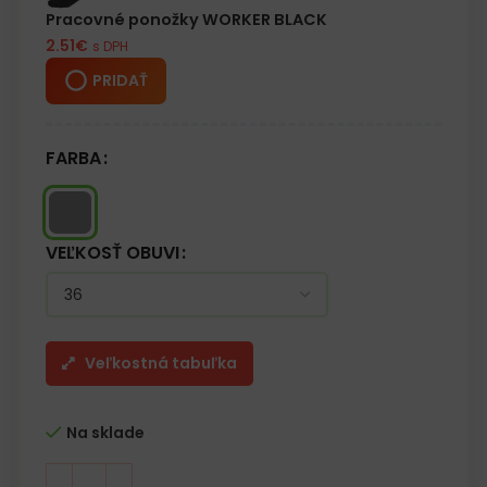
– Oceľová špička 200 J / 15 kN
Pracovné ponožky WORKER BLACK
– Kategória S1 SRC
2.51
€
s DPH
PRIDAŤ
FARBA
VEĽKOSŤ OBUVI
Veľkostná tabuľka
Na sklade