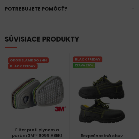
POTREBUJETE POMÔCŤ?
SÚVISIACE PRODUKTY
BLACK FRIDAY
ODOSIELAME DO 24H
ZĽAVA 26%
BLACK FRIDAY
Filter proti plynom a
parám 3M™ 6059 ABEK1
Bezpečnostná obuv