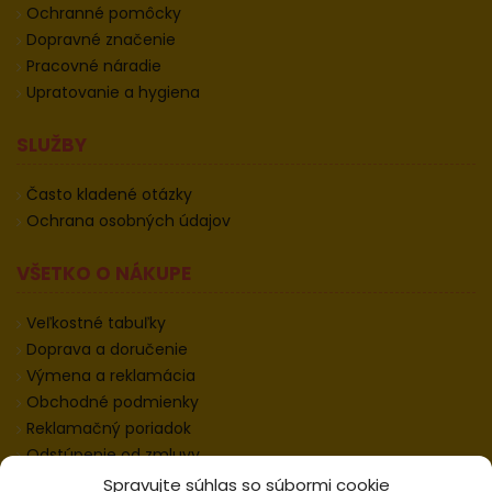
Ochranné pomôcky
Dopravné značenie
Pracovné náradie
Upratovanie a hygiena
SLUŽBY
Často kladené otázky
Ochrana osobných údajov
VŠETKO O NÁKUPE
Veľkostné tabuľky
Doprava a doručenie
Výmena a reklamácia
Obchodné podmienky
Reklamačný poriadok
Odstúpenie od zmluvy
Informácie k odstúpeniu
Spravujte súhlas so súbormi cookie