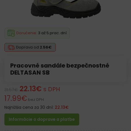
Doručenie:
3 až 5 prac. dní
Doprava od
2.56€
Pracovné sandále bezpečnostné
DELTASAN SB
22.13
€
s DPH
31.57
€
17.99
€
bez DPH
Najnižšia cena za 30 dní:
22.13
€
Informácie o doprave a platbe