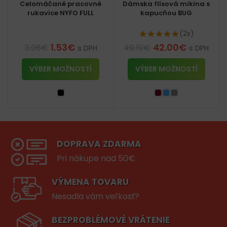
Celomáčané pracovné
Dámska flísová mikina s
rukavice NYFO FULL
kapucňou BUG
(2x)
1.53
€
42.00
€
3.06
€
49.19
€
s DPH
s DPH
VÝBER MOŽNOSTÍ
VÝBER MOŽNOSTÍ
DOPRAVA ZDARMA
Pri nákupe nad 50€
VÝMENA TOVARU
Nesadla vám veľkosť?
BEZPROBLÉMOVÉ VRÁTENIE