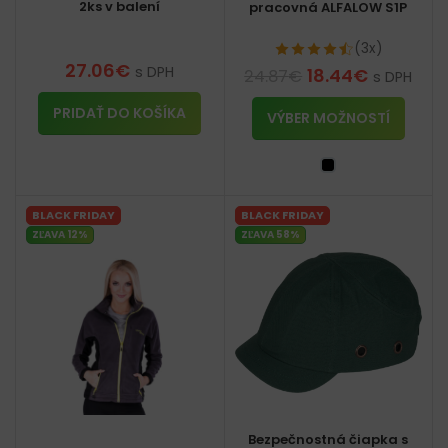
2ks v balení
pracovná ALFALOW S1P
(3x)
27.06
€
s DPH
18.44
€
24.87
€
s DPH
PRIDAŤ DO KOŠÍKA
VÝBER MOŽNOSTÍ
BLACK FRIDAY
BLACK FRIDAY
ZĽAVA 12%
ZĽAVA 58%
Bezpečnostná čiapka s