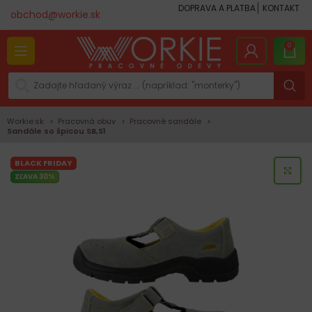
DOPRAVA A PLATBA
KONTAKT
obchod@workie.sk
0
Workie.sk
Pracovná obuv
Pracovné sandále
Sandále so špicou SB,S1
BLACK FRIDAY
KLI
ZĽAVA 30%