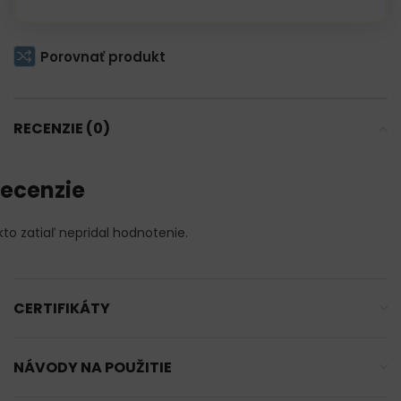
Porovnať produkt
RECENZIE (0)
ecenzie
kto zatiaľ nepridal hodnotenie.
CERTIFIKÁTY
NÁVODY NA POUŽITIE