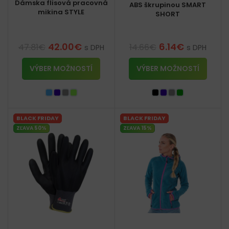
Dámska flisová pracovná
ABS škrupinou SMART
mikina STYLE
SHORT
42.00
€
6.14
€
47.81
€
14.66
€
s DPH
s DPH
VÝBER MOŽNOSTÍ
VÝBER MOŽNOSTÍ
BLACK FRIDAY
BLACK FRIDAY
ZĽAVA 50%
ZĽAVA 15%