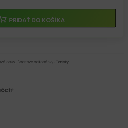
PRIDAŤ DO KOŠÍKA
ová obuv
,
Športové poltopánky
,
Tenisky
MÔCŤ?