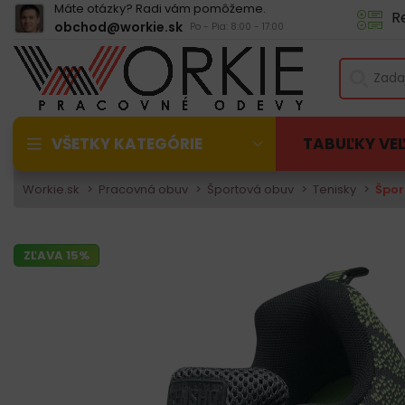
Máte otázky? Radi vám pomôžeme.
R
obchod@workie.sk
Po - Pia: 8:00 - 17:00
VŠETKY KATEGÓRIE
TABUĽKY VE
Workie.sk
Pracovná obuv
Športová obuv
Tenisky
Špor
ZĽAVA 15%