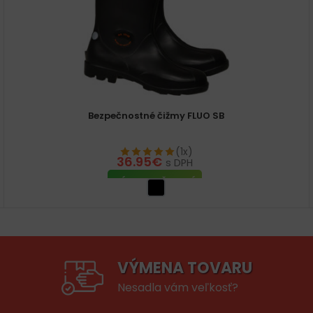
Bezpečnostné čižmy FLUO SB
(1x)
36.95
€
s DPH
VÝBER MOŽNOSTÍ
VÝMENA TOVARU
Nesadla vám veľkosť?