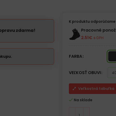
Športová obuv moderného desig
Vhodné aj ako tréningová obuv
K produktu odporúčame 
Pracovné pono
dopravu zdarma!
2.51
€
s DPH
FARBA
ákupu.
VEĽKOSŤ OBUVI
Veľkostná tabuľka
Na sklade