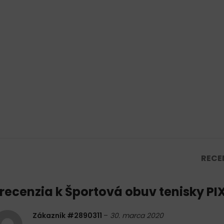
RECEN
 recenzia k
Športová obuv tenisky PI
Zákazník #2890311
–
30. marca 2020