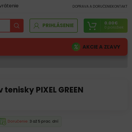
vrátenie
DOPRAVA A DORUČENIE
KONTAKT
0.00
€
PRIHLÁSENIE
0
položiek
AKCIE A ZĽAVY
 tenisky PIXEL GREEN
Doručenie:
3 až 5 prac. dní