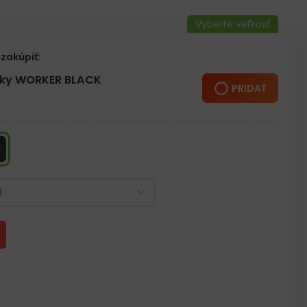
nu ideálna pre pracovné aj každodenné použitie
zakúpiť:
žky WORKER BLACK
PRIDAŤ