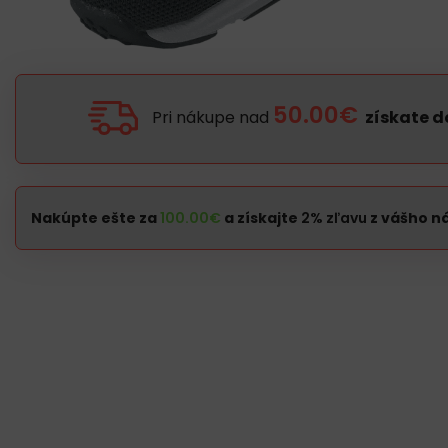
50.00€
Pri nákupe nad
získate 
Nakúpte ešte za
100.00
€
a získajte
2% zľavu
z vášho n