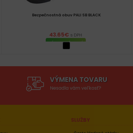
Bezpečnostná obuv PALI SB BLACK
43.65
€
s DPH
VÝBER MOŽNOSTÍ
VÝMENA TOVARU
Nesadla vám veľkosť?
E
SLUŽBY