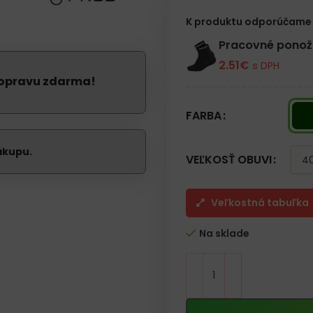
– Vysoko kvalitné jamky s vložko
– Zosilnené na kolenách
K produktu odporúčame 
– Elastické, široké gumové pod
– Možnosť nastavenia pásu
Pracovné pono
– Odolné švy na oboch stranác
2.51
€
s DPH
– Kategória S5 SRC
dopravu zdarma!
FARBA
ákupu.
VEĽKOSŤ OBUVI
Veľkostná tabuľka
Na sklade