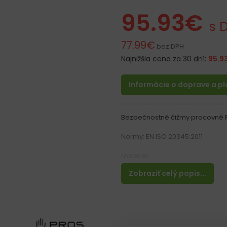
95.93
€
s 
77.99
€
bez DPH
Najnižšia cena za 30 dní:
95.9
Informácie o doprave a p
Bezpečnostné čižmy pracovné 
Normy: EN ISO 20345:2011
Materiál:
Vyrobené z odolnej látky Plavite
Zobraziť celý popis...
Vlastnosti:
– Odolné voči vode,
– Plošná hmotnosť 680 g / m²
– Zvýšená odolnosť proti mec
– Permanentne zvárané