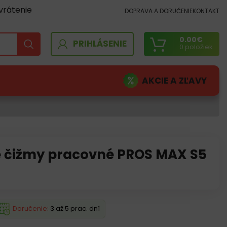
vrátenie
DOPRAVA A DORUČENIE
KONTAKT
0.00
€
PRIHLÁSENIE
0
položiek
AKCIE A ZĽAVY
 čižmy pracovné PROS MAX S5
Doručenie:
3 až 5 prac. dní