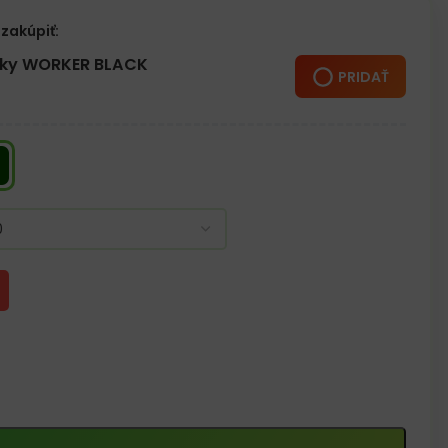
u proti prepichnutiu
zakúpiť:
väzky
žky WORKER BLACK
PRIDAŤ
h zvarené