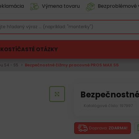
eklamácia
Výmena tovaru
Bezproblémové 
ĽKOSTÍ
ČASTÉ OTÁZKY
ou S4 - S5
Bezpečnostné čižmy pracovné PROS MAX S5
Bezpečnostné
KLIKNITE PRE ZVÄČŠENIE
Katalógové číslo: 197997
Doprava:
ZDARMA!