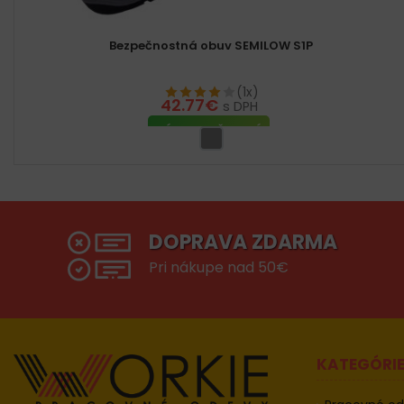
Bezpečnostná obuv SEMILOW S1P
(1x)
42.77
€
s DPH
VÝBER MOŽNOSTÍ
DOPRAVA ZDARMA
Pri nákupe nad 50€
KATEGÓRI