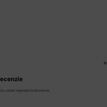
R
ecenzie
kto zatiaľ nepridal hodnotenie.