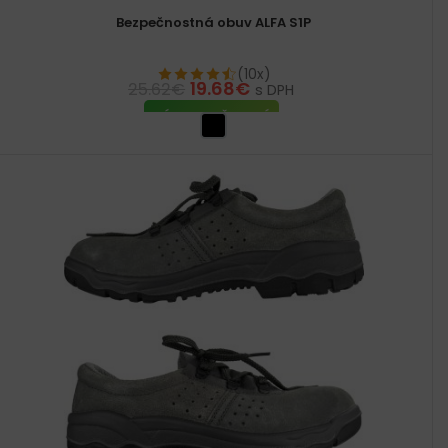
Bezpečnostná obuv ALFA S1P
(10x)
19.68
€
25.62
€
s DPH
VÝBER MOŽNOSTÍ