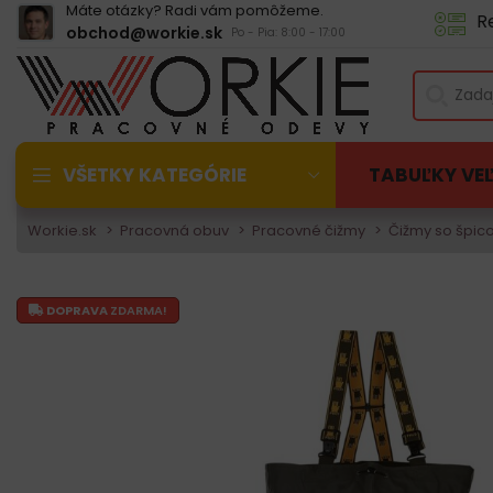
Máte otázky? Radi vám pomôžeme.
R
obchod@workie.sk
Po - Pia: 8:00 - 17:00
VŠETKY KATEGÓRIE
TABUĽKY VE
Workie.sk
Pracovná obuv
Pracovné čižmy
Čižmy so špic
DOPRAVA
ZDARMA!