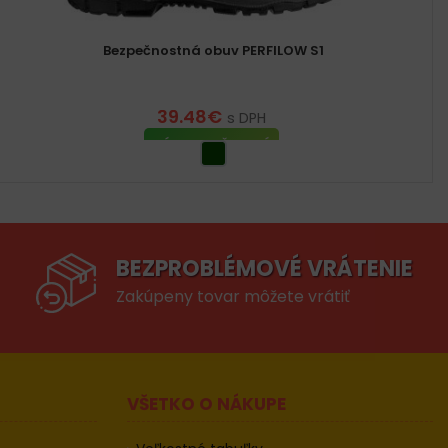
Bezpečnostná obuv PERFILOW S1
39.48
€
s DPH
VÝBER MOŽNOSTÍ
BEZPROBLÉMOVÉ VRÁTENIE
Zakúpeny tovar môžete vrátiť
VŠETKO O NÁKUPE