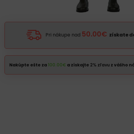
50.00€
Pri nákupe nad
získate 
Nakúpte ešte za
100.00
€
a získajte
2% zľavu
z vášho n