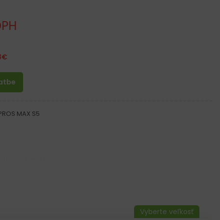
DPH
3
€
latbe
PROS MAX S5
x Heavy Duty Fluo
hanickému poškodeniu