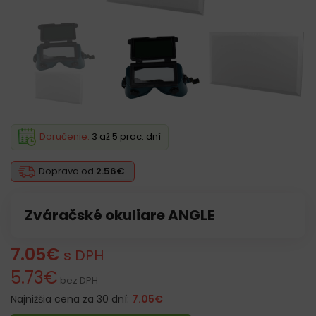
Doručenie:
3 až 5 prac. dní
Doprava od
2.56€
Zváračské okuliare ANGLE
7.05
€
s DPH
5.73
€
bez DPH
Najnižšia cena za 30 dní:
7.05
€