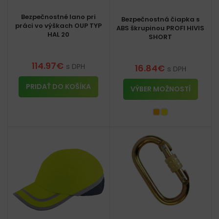
Bezpečnostné lano pri
Bezpečnostná čiapka s
práci vo výškach OUP TYP
ABS škrupinou PROFI HIVIS
HAL 20
SHORT
114.97
€
s DPH
16.84
€
s DPH
PRIDAŤ DO KOŠÍKA
VÝBER MOŽNOSTÍ