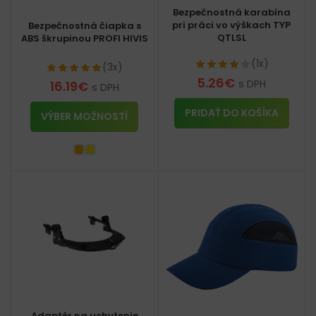
Bezpečnostná karabína
pri práci vo výškach TYP
Bezpečnostná čiapka s
QTLSL
ABS škrupinou PROFI HIVIS
(1x)
(3x)
5.26
€
s DPH
16.19
€
s DPH
PRIDAŤ DO KOŠÍKA
VÝBER MOŽNOSTÍ
Adaptér na uchytenie