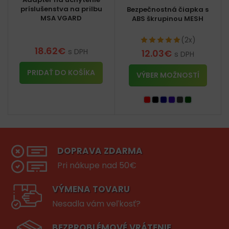
príslušenstva na prilbu
Bezpečnostná čiapka s
MSA VGARD
ABS škrupinou MESH
(2x)
18.62
€
s DPH
12.03
€
s DPH
PRIDAŤ DO KOŠÍKA
VÝBER MOŽNOSTÍ
DOPRAVA ZDARMA
Pri nákupe nad 50€
VÝMENA TOVARU
Nesadla vám veľkosť?
BEZPROBLÉMOVÉ VRÁTENIE