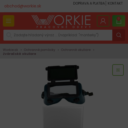
DOPRAVA A PLATBA
KONTAKT
obchod@workie.sk
0
Workie.sk
Ochranné pomôcky
Ochranné okuliare
Zváračské okuliare
KLI