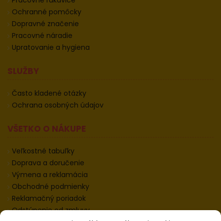
Pracovné rukavice
Ochranné pomôcky
Dopravné značenie
Pracovné náradie
Upratovanie a hygiena
SLUŽBY
Často kladené otázky
Ochrana osobných údajov
VŠETKO O NÁKUPE
Veľkostné tabuľky
Doprava a doručenie
Výmena a reklamácia
Obchodné podmienky
Reklamačný poriadok
Odstúpenie od zmluvy