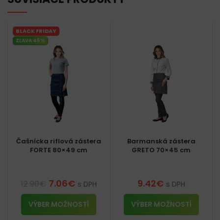
BLACK FRIDAY
ZĽAVA 45%
Čašnícka riflová zástera
Barmanská zástera
FORTE 80×49 cm
GRETO 70×45 cm
7.06
€
9.42
€
12.90
€
s DPH
s DPH
VÝBER MOŽNOSTÍ
VÝBER MOŽNOSTÍ