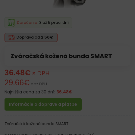
Doručenie:
3 až 5 prac. dní
Doprava od
2.56€
Zváračská kožená bunda SMART
36.48
€
s DPH
29.66
€
bez DPH
Najnižšia cena za 30 dní:
36.48
€
Informácie o doprave a platbe
Zváračská kožená bunda SMART