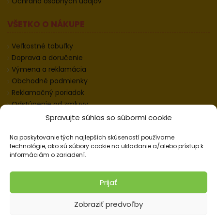
Ochrana osobných údajov
VŠETKO O NÁKUPE
Veľkostné tabuľky
Doprava a doručenie
Výmena a reklamácia
Obchodné podmienky
Reklamačný poriadok
Odstúpenie od zmluvy
Informácie k odstúpeniu
Spravujte súhlas so súbormi cookie
Kontakt
Na poskytovanie tých najlepších skúseností používame
Nastavenie cookies
technológie, ako sú súbory cookie na ukladanie a/alebo prístup k
informáciám o zariadení.
© 2026 Pracovné odevy ZIKO s. r. o., všetky práva
Prijať
vyhradené.
Zobraziť predvoľby