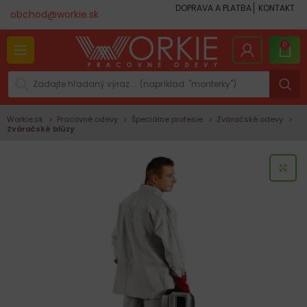
DOPRAVA A PLATBA
KONTAKT
obchod@workie.sk
0
Workie.sk
Pracovné odevy
Špeciálne profesie
Zváračské odevy
Zváračské blúzy
KLI