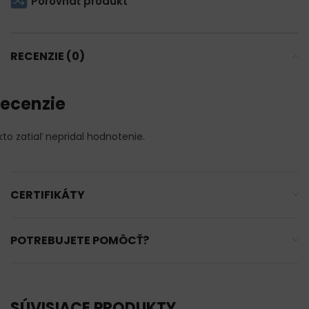
Porovnať produkt
RECENZIE (0)
ecenzie
kto zatiaľ nepridal hodnotenie.
CERTIFIKÁTY
POTREBUJETE POMÔCŤ?
SÚVISIACE PRODUKTY