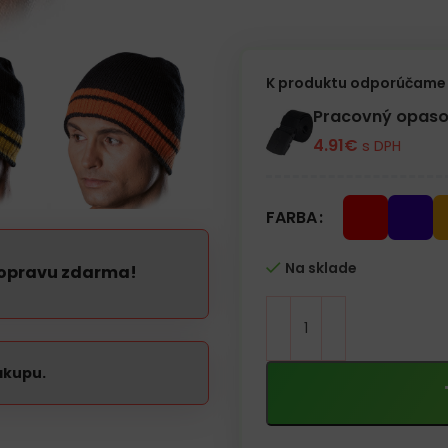
K produktu odporúčame 
Pracovný opaso
4.91
€
s DPH
FARBA
Na sklade
dopravu zdarma!
ákupu.