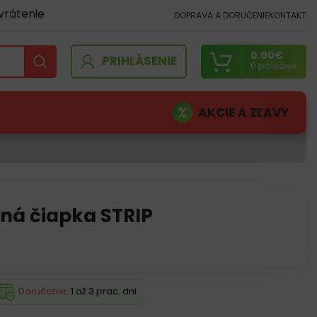
vrátenie
DOPRAVA A DORUČENIE
KONTAKT
0.00
€
PRIHLÁSENIE
0
položiek
AKCIE A ZĽAVY
ná čiapka STRIP
Doručenie:
1 až 3 prac. dni