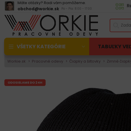
Máte otázky? Radi vám pomôžeme.
R
obchod@workie.sk
Po - Pia: 8:00 - 17:00
VŠETKY KATEGÓRIE
TABUĽKY VE
Workie.sk
Pracovné odevy
Čiapky a šiltovky
Zimné čiapk
ODOSIELAME DO 24H