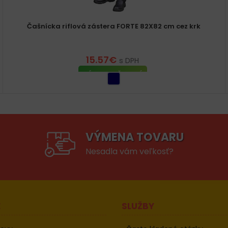
Čašnícka riflová zástera FORTE 82X82 cm cez krk
15.57
€
s DPH
VÝBER MOŽNOSTÍ
VÝMENA TOVARU
Nesadla vám veľkosť?
E
SLUŽBY