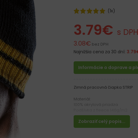
(
1
x)
3.79
€
s DP
3.08
€
bez DPH
Najnižšia cena za 30 dní:
3.79
Informácie o doprave a p
Zimná pracovná čiapka STRIP
Materiál:
100% akrylová priadza
Podšívka z fleece 140g/m2
Zobraziť celý popis...
Vlastnosti:
– Teplá zimná čiapka
– Pohodlná