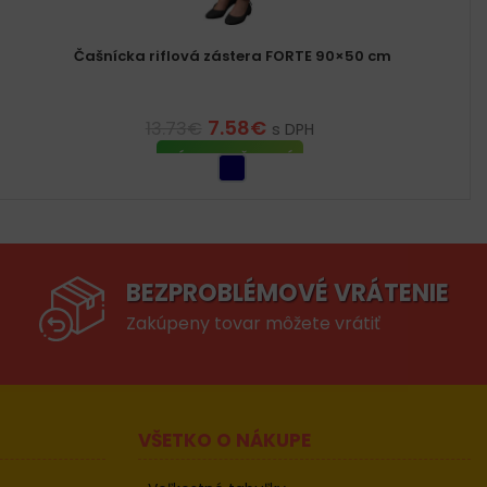
Čašnícka riflová zástera FORTE 90×50 cm
7.58
€
13.73
€
s DPH
VÝBER MOŽNOSTÍ
BEZPROBLÉMOVÉ VRÁTENIE
Zakúpeny tovar môžete vrátiť
VŠETKO O NÁKUPE