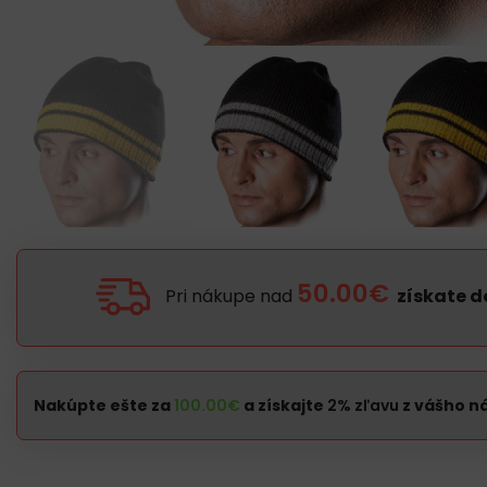
50.00€
Pri nákupe nad
získate 
Nakúpte ešte za
100.00
€
a získajte
2% zľavu
z vášho n