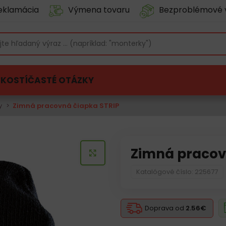
eklamácia
Výmena tovaru
Bezproblémové 
ĽKOSTÍ
ČASTÉ OTÁZKY
y
Zimná pracovná čiapka STRIP
Zimná pracov
KLIKNITE PRE ZVÄČŠENIE
Katalógové číslo: 225677
Doprava od
2.56€