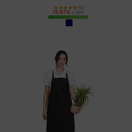
(1x)
15.57
€
s DPH
VÝBER MOŽNOSTÍ