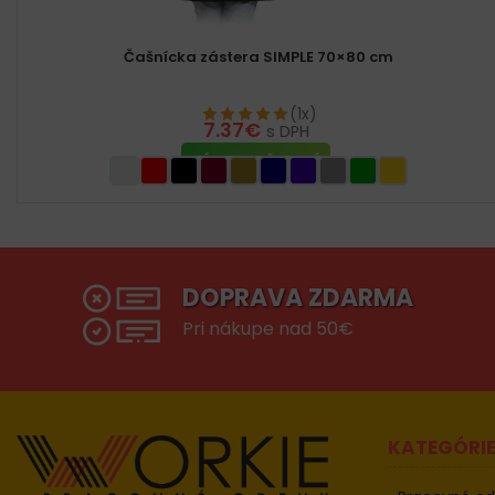
Čašnícka zástera SIMPLE 70×80 cm
(1x)
7.37
€
s DPH
VÝBER MOŽNOSTÍ
DOPRAVA ZDARMA
Pri nákupe nad 50€
KATEGÓRI