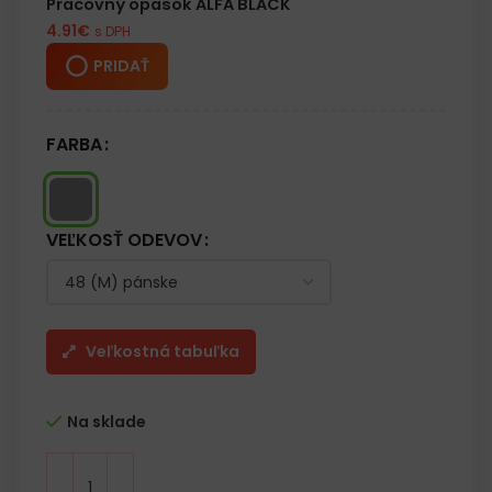
Pracovný opasok ALFA BLACK
4.91
€
s DPH
PRIDAŤ
FARBA
VEĽKOSŤ ODEVOV
Veľkostná tabuľka
Na sklade