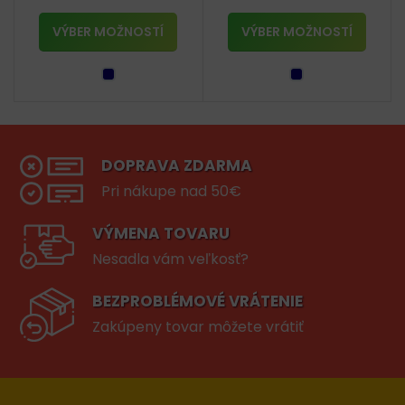
VÝBER MOŽNOSTÍ
VÝBER MOŽNOSTÍ
DOPRAVA ZDARMA
Pri nákupe nad 50€
VÝMENA TOVARU
Nesadla vám veľkosť?
BEZPROBLÉMOVÉ VRÁTENIE
Zakúpeny tovar môžete vrátiť