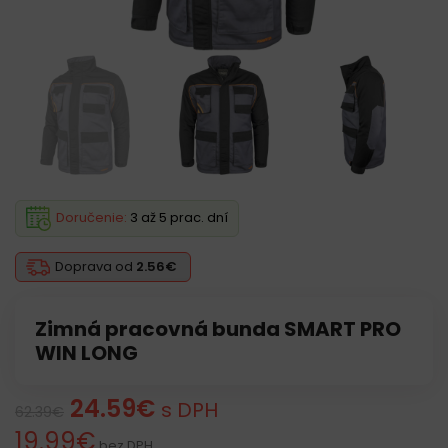
Doručenie:
3 až 5 prac. dní
Doprava od
2.56€
Zimná pracovná bunda SMART PRO
WIN LONG
24.59
€
s DPH
62.39
€
19.99
€
bez DPH