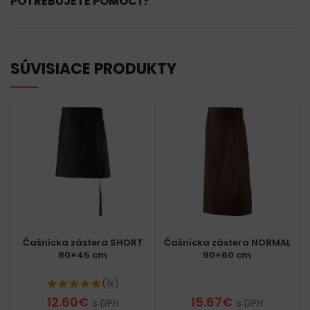
POTREBUJETE POMÔCŤ?
SÚVISIACE PRODUKTY
Čašnícka zástera SHORT
Čašnícka zástera NORMAL
80×45 cm
90×60 cm
(1x)
12.60
€
15.67
€
s DPH
s DPH