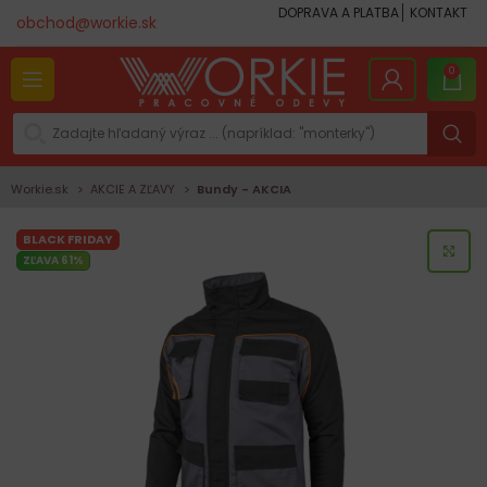
DOPRAVA A PLATBA
KONTAKT
obchod@workie.sk
0
Workie.sk
AKCIE A ZĽAVY
Bundy - AKCIA
BLACK FRIDAY
KLI
ZĽAVA 61%