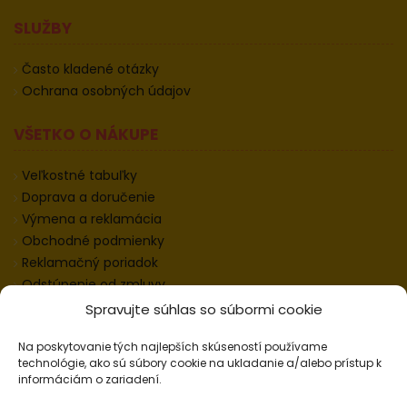
SLUŽBY
Často kladené otázky
Ochrana osobných údajov
VŠETKO O NÁKUPE
Veľkostné tabuľky
Doprava a doručenie
Výmena a reklamácia
Obchodné podmienky
Reklamačný poriadok
Odstúpenie od zmluvy
Informácie k odstúpeniu
Spravujte súhlas so súbormi cookie
Kontakt
Na poskytovanie tých najlepších skúseností používame
Nastavenie cookies
technológie, ako sú súbory cookie na ukladanie a/alebo prístup k
informáciám o zariadení.