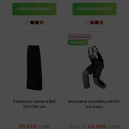
VÝBER MOŽNOSTÍ
VÝBER MOŽNOSTÍ
VYPREDANÉ
ZĽAVA 62%
Čašnícka zástera BIG
Bavlnené montérky NITRO
100×100 cm
na traky
26.03
€
24.59
€
64.67
€
s DPH
s DPH