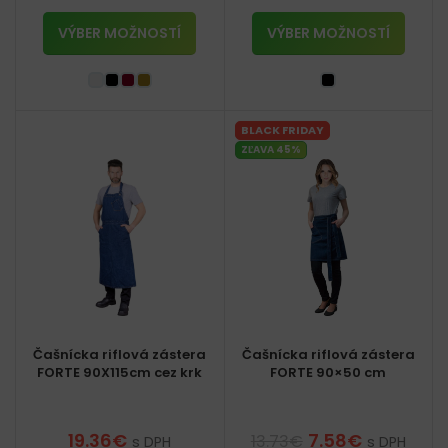
VÝBER MOŽNOSTÍ
VÝBER MOŽNOSTÍ
BLACK FRIDAY
ZĽAVA 45%
Čašnícka riflová zástera
Čašnícka riflová zástera
FORTE 90X115cm cez krk
FORTE 90×50 cm
19.36
€
7.58
€
13.73
€
s DPH
s DPH