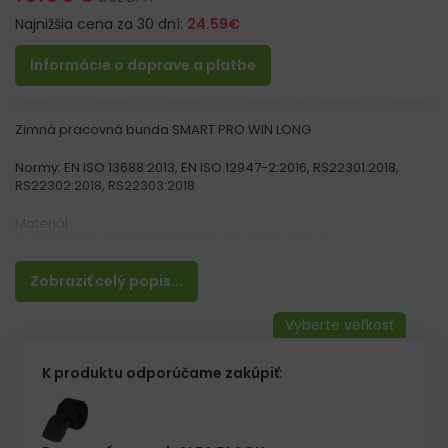
Najnižšia cena za 30 dní:
24.59
€
Informácie o doprave a platbe
Zimná pracovná bunda SMART PRO WIN LONG
Normy: EN ISO 13688:2013, EN ISO 12947-2:2016, RS22301:2018,
RS22302:2018, RS22303:2018
Materiál:
Vrchný materiál 65%PES /35% bavlna 260 g / m2
Zateplenie 100% polyester 180 g / m2
Podšívka 100% polyester tafta 190T 70 g / m2
Zobraziť celý popis...
Vlastnosti:
– Zapínanie na zips s lemom na suchý zips
– 2 náprsné vrecká na suchý zips a 2 na bokoch
– Rukávy stiahnuteľné na suchý zips
K produktu odporúčame zakúpiť:
– Dvojité lakte
– Predĺžená bunda