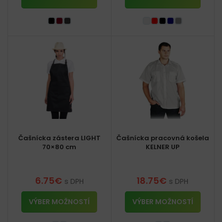
Čašnícka zástera LIGHT
Čašnícka pracovná košela
70×80 cm
KELNER UP
6.75
€
18.75
€
s DPH
s DPH
VÝBER MOŽNOSTÍ
VÝBER MOŽNOSTÍ