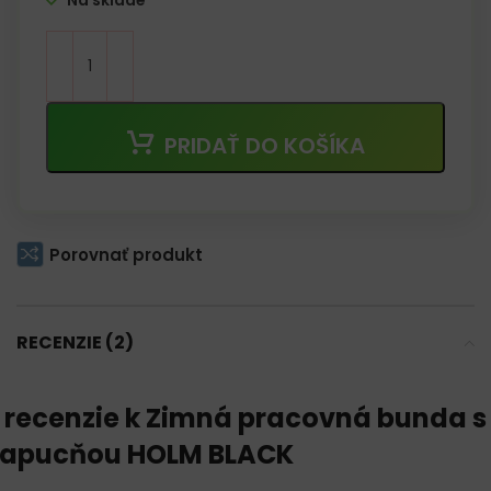
Na sklade
PRIDAŤ DO KOŠÍKA
Porovnať produkt
RECENZIE (2)
 recenzie k
Zimná pracovná bunda s
apucňou HOLM BLACK