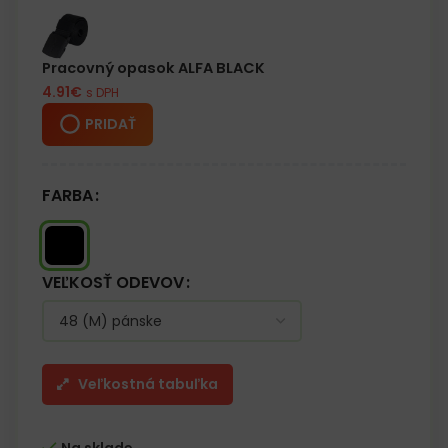
– Stojatý golier
– Odnímateľná kapucňa s fleecovou podšívkou, stiahnutá
šnúrkami, s dodatočným zapínaním na suchý zips pre lepšiu
ochranu hlavy pred chladom
Pracovný opasok ALFA BLACK
– Dve vonkajšie vrecká a jedno na hrudi so zipsom
4.91
€
s DPH
– Na vnútornej strane ďalšie vrecko so zapínaním na suchý zips
– Rukávy zakončené manžetami a dodatočným zapínaním na
PRIDAŤ
suchý zips
– Spodok bundy sa dá stiahnuť šnúrkami
– Reflexné prvky
FARBA
VEĽKOSŤ ODEVOV
Veľkostná tabuľka