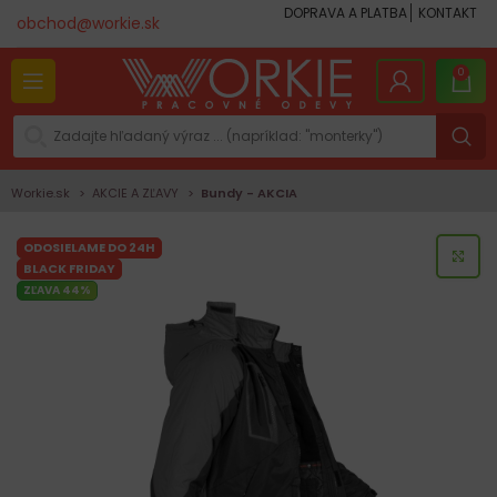
DOPRAVA A PLATBA
KONTAKT
obchod@workie.sk
0
Workie.sk
AKCIE A ZĽAVY
Bundy - AKCIA
ODOSIELAME DO 24H
KLI
BLACK FRIDAY
ZĽAVA 44%