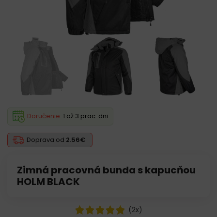
Doručenie:
1 až 3 prac. dni
Doprava od
2.56€
Zimná pracovná bunda s kapucňou
HOLM BLACK
(
2
x)