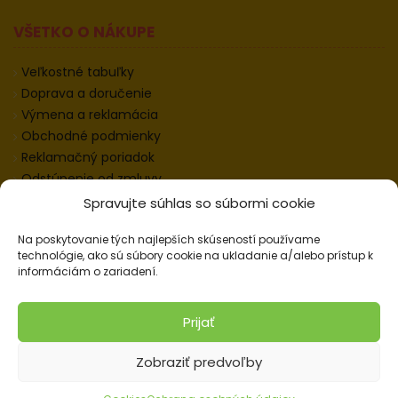
VŠETKO O NÁKUPE
Veľkostné tabuľky
Doprava a doručenie
Výmena a reklamácia
Obchodné podmienky
Reklamačný poriadok
Odstúpenie od zmluvy
Informácie k odstúpeniu
Spravujte súhlas so súbormi cookie
Kontakt
Na poskytovanie tých najlepších skúseností používame
Nastavenie cookies
technológie, ako sú súbory cookie na ukladanie a/alebo prístup k
informáciám o zariadení.
© 2026 Pracovné odevy ZIKO s. r. o., všetky práva
Prijať
vyhradené.
Zobraziť predvoľby