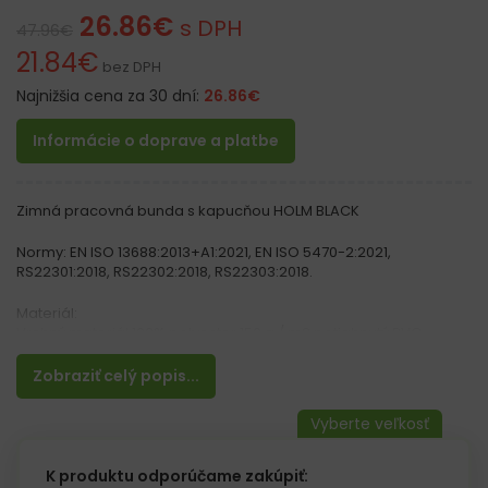
26.86
€
s DPH
47.96
€
21.84
€
bez DPH
Najnižšia cena za 30 dní:
26.86
€
Informácie o doprave a platbe
Zimná pracovná bunda s kapucňou HOLM BLACK
Normy: EN ISO 13688:2013+A1:2021, EN ISO 5470-2:2021,
RS22301:2018, RS22302:2018, RS22303:2018.
Materiál:
Vrchný materiál 100% polyester 150 g / m2 potiahnutý PVC
Zateplenie 100% polyester 160 g / m2
Podšívka vrchná časť fleece (100% polyester) s gramážou 150
Zobraziť celý popis...
g/m², spodná časť a rukávy 100% polyester taft typ 210T, gramáž
60 g/m²
Vlastnosti:
– Zapínanie na zips + lem so suchým zipsom
K produktu odporúčame zakúpiť: