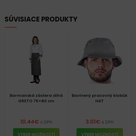
SÚVISIACE PRODUKTY
Barmanská zástera dlhá
Bavlnený pracovný klobúk
GRETO 75×80 cm
HAT
10.44
€
3.01
€
s DPH
s DPH
VÝBER MOŽNOSTÍ
VÝBER MOŽNOSTÍ