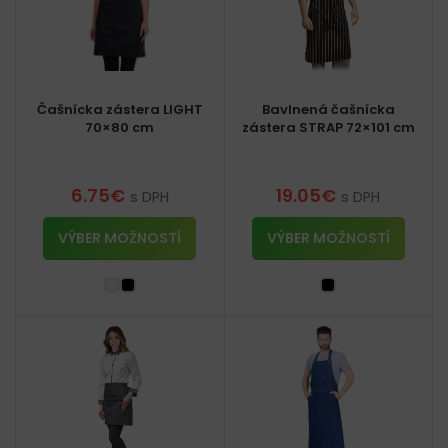
Čašnícka zástera LIGHT
Bavlnená čašnícka
70×80 cm
zástera STRAP 72×101 cm
6.75
€
19.05
€
s DPH
s DPH
VÝBER MOŽNOSTÍ
VÝBER MOŽNOSTÍ