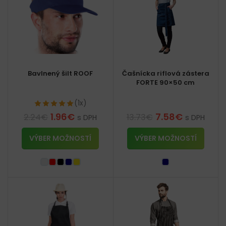
Bavlnený šilt ROOF
Čašnícka riflová zástera
FORTE 90×50 cm
(1x)
1.96
€
7.58
€
2.24
€
13.73
€
s DPH
s DPH
VÝBER MOŽNOSTÍ
VÝBER MOŽNOSTÍ