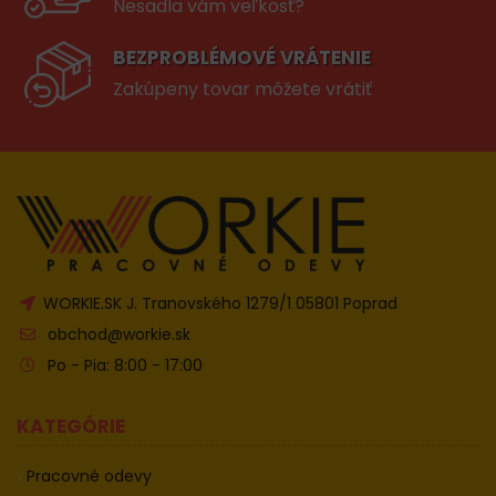
Nesadla vám veľkosť?
BEZPROBLÉMOVÉ VRÁTENIE
Zakúpeny tovar môžete vrátiť
WORKIE.SK J. Tranovského 1279/1 05801 Poprad
obchod@workie.sk
Po - Pia: 8:00 - 17:00
KATEGÓRIE
Pracovné odevy