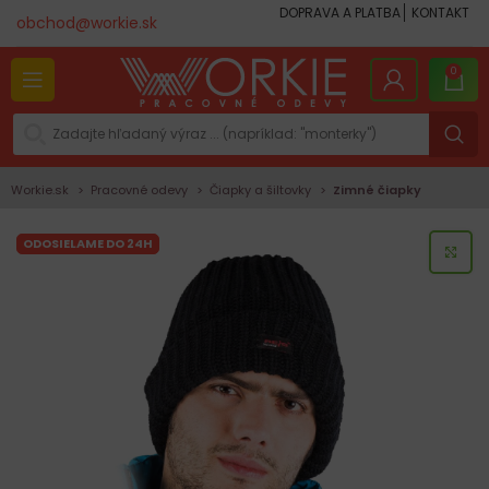
DOPRAVA A PLATBA
KONTAKT
obchod@workie.sk
0
Workie.sk
Pracovné odevy
Čiapky a šiltovky
Zimné čiapky
ODOSIELAME DO 24H
KLI