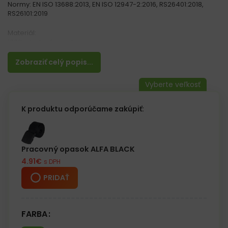
Normy: EN ISO 13688:2013, EN ISO 12947-2:2016, RS26401:2018,
RS26101:2019
Materiál:
100% akrylová priadza
Vlastnosti:
Zobraziť celý popis...
– Z vnutornej strany podšívka z fleecu
– Pletená zimná čiapka
– Vhodná do chladného počasia
K produktu odporúčame zakúpiť:
Pracovný opasok ALFA BLACK
4.91
€
s DPH
PRIDAŤ
FARBA