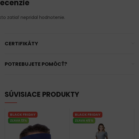
ecenzie
kto zatiaľ nepridal hodnotenie.
CERTIFIKÁTY
POTREBUJETE POMÔCŤ?
SÚVISIACE PRODUKTY
BLACK FRIDAY
BLACK FRIDAY
ZĽAVA 13%
ZĽAVA 45%