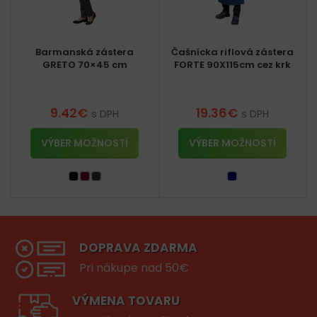
Barmanská zástera
Čašnícka riflová zástera
GRETO 70×45 cm
FORTE 90X115cm cez krk
9.42
€
19.36
€
s DPH
s DPH
VÝBER MOŽNOSTÍ
VÝBER MOŽNOSTÍ
DOPRAVA ZDARMA
Pri nákupe nad 50€
VÝMENA TOVARU