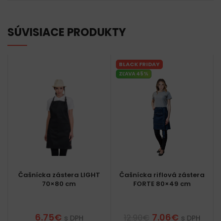
SÚVISIACE PRODUKTY
BLACK FRIDAY
ZĽAVA 45%
Čašnícka zástera LIGHT
Čašnícka riflová zástera
70×80 cm
FORTE 80×49 cm
6.75
€
7.06
€
12.90
€
s DPH
s DPH