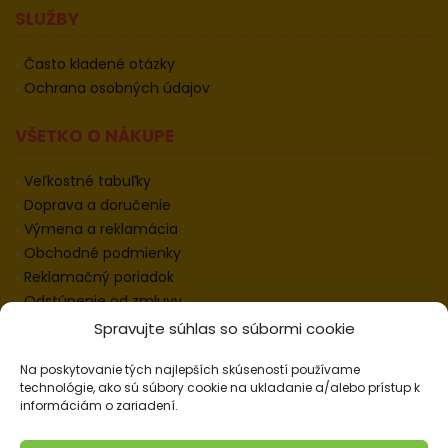
SLUŽBY
Často kladené otázky
Ochrana osobných údajov
VŠETKO O NÁKUPE
Veľkostné tabuľky
Doprava a doručenie
Výmena a reklamácia
Obchodné podmienky
Reklamačný poriadok
Odstúpenie od zmluvy
Informácie k odstúpeniu
Spravujte súhlas so súbormi cookie
Kontakt
Na poskytovanie tých najlepších skúseností používame
Nastavenie cookies
technológie, ako sú súbory cookie na ukladanie a/alebo prístup k
informáciám o zariadení.