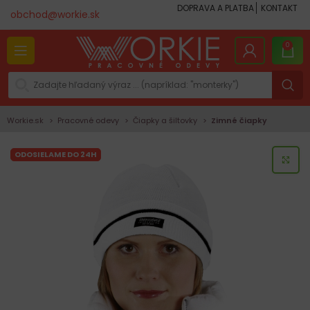
DOPRAVA A PLATBA
KONTAKT
obchod@workie.sk
0
Workie.sk
Pracovné odevy
Čiapky a šiltovky
Zimné čiapky
ODOSIELAME DO 24H
KLI