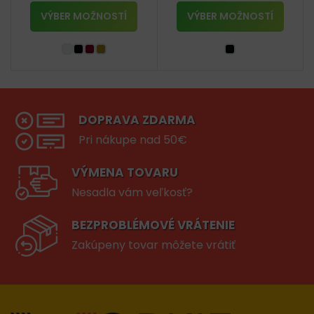
VÝBER MOŽNOSTÍ
VÝBER MOŽNOSTÍ
DOPRAVA ZDARMA
Pri nákupe nad 50€
VÝMENA TOVARU
Nesadla vám veľkosť?
BEZPROBLÉMOVÉ VRÁTENIE
Zakúpeny tovar môžete vrátiť