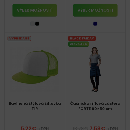
VÝBER MOŽNOSTÍ
VÝBER MOŽNOSTÍ
VYPREDANÉ
BLACK FRIDAY
ZĽAVA 45%
Bavlnená štýlová šiltovka
Čašnícka riflová zástera
TIR
FORTE 90×50 cm
5.22
€
7.58
€
13.73
€
s DPH
s DPH