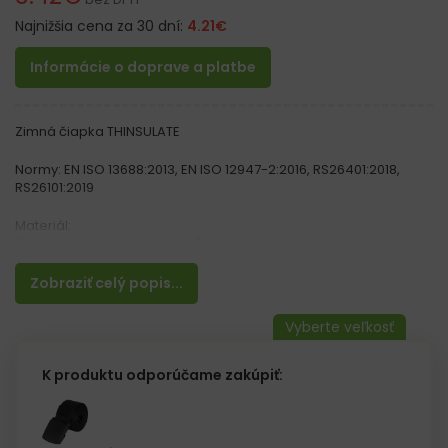
Najnižšia cena za 30 dní:
4.21
€
Informácie o doprave a platbe
Zimná čiapka THINSULATE
Normy: EN ISO 13688:2013, EN ISO 12947-2:2016, RS26401:2018,
RS26101:2019
Materiál:
100% akrylová priadza 126 g/m2
Vlastnosti:
Zobraziť celý popis...
– Elastický materiál
– Vhodná do chladného počasia
– Zateplené izoláciou Thinsulate
K produktu odporúčame zakúpiť: