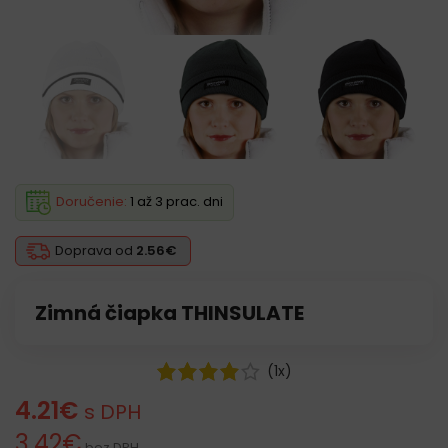
Doručenie:
1 až 3 prac. dni
Doprava od
2.56€
Zimná čiapka THINSULATE
(
1
x)
4.21
€
s DPH
3.42
€
bez DPH