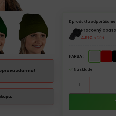
– Elastický materiál
– Vhodná do chladného počasi
K produktu odporúčame 
Pracovný opaso
4.91
€
s DPH
FARBA
Na sklade
dopravu zdarma!
ákupu.