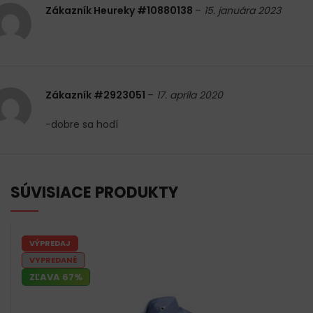
Zákazník Heureky #10880138
–
15. januára 2023
Zákazník #2923051
–
17. apríla 2020
-dobre sa hodí
SÚVISIACE PRODUKTY
VÝPREDAJ
VYPREDANÉ
ZĽAVA 67%