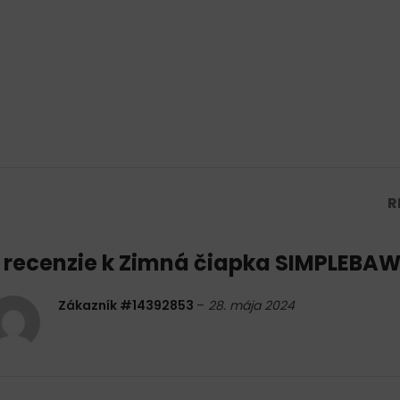
R
 recenzie k
Zimná čiapka SIMPLEBA
Zákazník #14392853
–
28. mája 2024