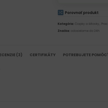
Porovnať produkt
Kategória:
Čiapky a šiltovky
,
Prac
Značka:
odosielame do 24h
ECENZIE (3)
CERTIFIKÁTY
POTREBUJETE POMÔC
W