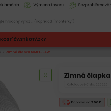
eklamácia
Výmena tovaru
Bezproblémové 
ĽKOSTÍ
ČASTÉ OTÁZKY
y
Zimná čiapka SIMPLEBAW
Zimná čiapk
KLIKNITE PRE ZVÄČŠENIE
Katalógové číslo: 225226
Doprava od
2.56€