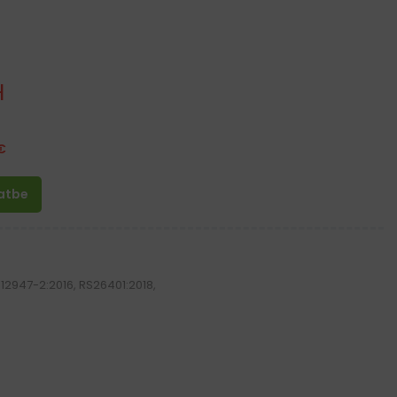
H
€
latbe
 12947-2:2016, RS26401:2018,
2