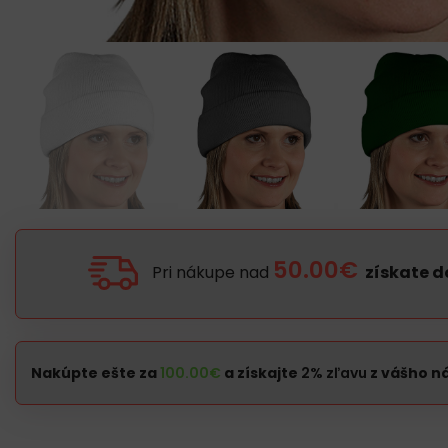
50.00€
Pri nákupe nad
získate 
Nakúpte ešte za
100.00
€
a získajte
2% zľavu
z vášho n