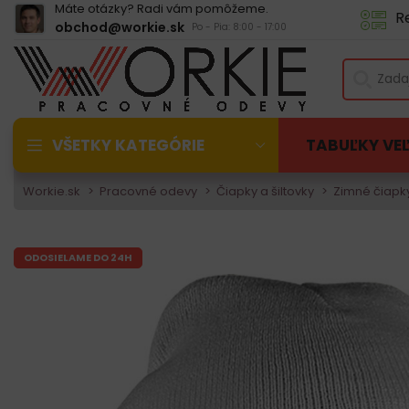
Máte otázky? Radi vám pomôžeme.
R
obchod@workie.sk
Po - Pia: 8:00 - 17:00
VŠETKY KATEGÓRIE
TABUĽKY VE
Workie.sk
Pracovné odevy
Čiapky a šiltovky
Zimné čiapk
ODOSIELAME DO 24H