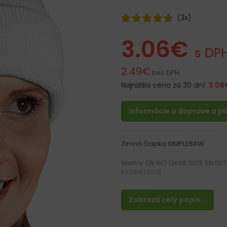
(
3
x)
3.06
€
s DP
2.49
€
bez DPH
Najnižšia cena za 30 dní:
3.06
Informácie o doprave a p
Zimná čiapka SIMPLEBAW
Normy: EN ISO 13688:2013, EN ISO
RS26101:2019
Materiál:
Zobraziť celý popis...
100% akrylová priadza 126 g / m
Vlastnosti: