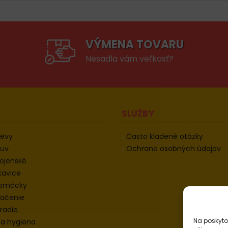
VÝMENA TOVARU
Nesadla vám veľkosť?
E
SLUŽBY
devy
Často kladené otázky
buv
Ochrana osobných údajov
ojenské
kavice
pomôcky
ačenie
radie
Na poskyto
 a hygiena