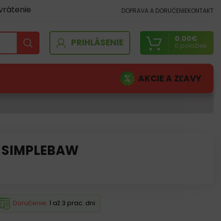
vrátenie
DOPRAVA A DORUČENIE
KONTAKT
0.00
€
PRIHLÁSENIE
0
položiek
AKCIE A ZĽAVY
a SIMPLEBAW
Doručenie:
1 až 3 prac. dni