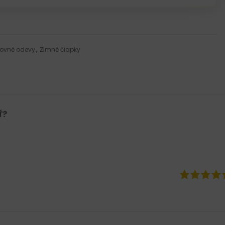
ovné odevy
,
Zimné čiapky
Ť?