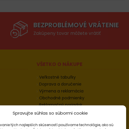
BEZPROBLÉMOVÉ VRÁTENIE
Zakúpeny tovar môžete vrátiť
VŠETKO O NÁKUPE
Veľkostné tabuľky
Doprava a doručenie
Výmena a reklamácia
Obchodné podmienky
Reklamačný poriadok
Odstúpenie od zmluvy
Spravujte súhlas so súbormi cookie
Informácie k odstúpeniu
vanie tých najlepších skúseností používame technológie, ako sú
Kontakt