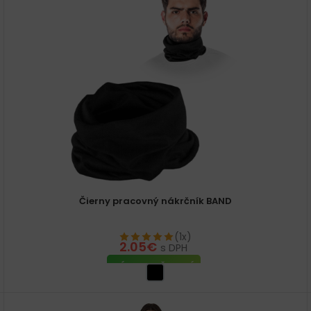
Čierny pracovný nákrčník BAND
(1x)
2.05
€
s DPH
VÝBER MOŽNOSTÍ