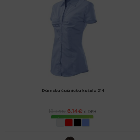
Dámska čašnícka košela 214
6.14
€
18.44
€
s DPH
VÝBER MOŽNOSTÍ