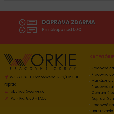
DOPRAVA ZDARMA
Pri nákupe nad 50€
KATEGÓRI
Pracovné o
Pracovná o
WORKIE.SK J. Tranovského 1279/1 05801
Maskáče a v
Poprad
Pracovné ru
obchod@workie.sk
Ochranné 
Po - Pia: 8:00 - 17:00
Dopravné zn
Pracovné ná
Upratovanie