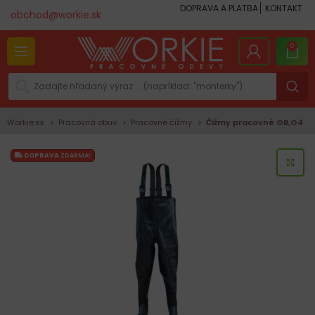
DOPRAVA A PLATBA
KONTAKT
obchod@workie.sk
0
Workie.sk
Pracovná obuv
Pracovné čižmy
Čižmy pracovné OB,O4
DOPRAVA
ZDARMA!
KLI