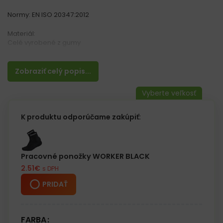
Normy: EN ISO 20347:2012
Materiál:
Celé vyrobené z gumy
Vlastnosti:
– Brodiace čižmy, prsačky
Zobraziť celý popis...
-Nepremokavé
– Vetru odolné
– Vnútorné vrecko
– Elastické traky
– Kategória OB
K produktu odporúčame zakúpiť:
Dĺžka pevnej časti zvršku cca 36 cm
Ideálne pre rybárov
Pracovné ponožky WORKER BLACK
2.51
€
s DPH
PRIDAŤ
FARBA