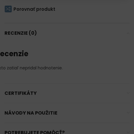
Porovnať produkt
RECENZIE (0)
ecenzie
kto zatiaľ nepridal hodnotenie.
CERTIFIKÁTY
NÁVODY NA POUŽITIE
POTREBUJETE POMÔCŤ?