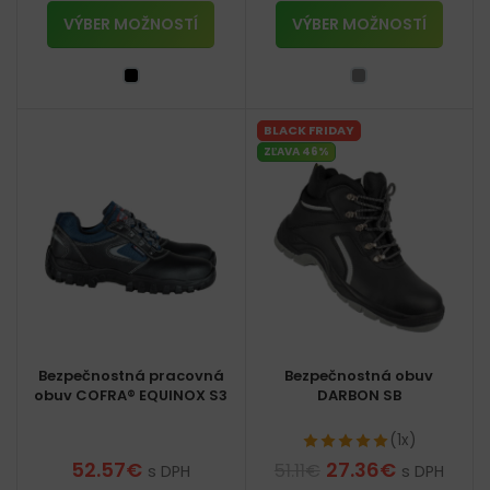
VÝBER MOŽNOSTÍ
VÝBER MOŽNOSTÍ
BLACK FRIDAY
ZĽAVA 46%
Bezpečnostná pracovná
Bezpečnostná obuv
obuv COFRA® EQUINOX S3
DARBON SB
(1x)
52.57
€
27.36
€
51.11
€
s DPH
s DPH