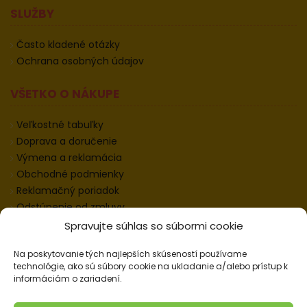
SLUŽBY
Často kladené otázky
Ochrana osobných údajov
VŠETKO O NÁKUPE
Veľkostné tabuľky
Doprava a doručenie
Výmena a reklamácia
Obchodné podmienky
Reklamačný poriadok
Odstúpenie od zmluvy
Informácie k odstúpeniu
Spravujte súhlas so súbormi cookie
Kontakt
Na poskytovanie tých najlepších skúseností používame
Nastavenie cookies
technológie, ako sú súbory cookie na ukladanie a/alebo prístup k
informáciám o zariadení.