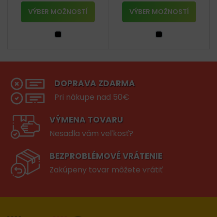
VÝBER MOŽNOSTÍ
VÝBER MOŽNOSTÍ
DOPRAVA ZDARMA
Pri nákupe nad 50€
VÝMENA TOVARU
Nesadla vám veľkosť?
BEZPROBLÉMOVÉ VRÁTENIE
Zakúpeny tovar môžete vrátiť