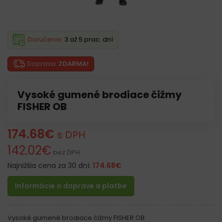
Doručenie:
3 až 5 prac. dní
Doprava:
ZDARMA!
Vysoké gumené brodiace čižmy
FISHER OB
174.68
€
s DPH
142.02
€
bez DPH
Najnižšia cena za 30 dní:
174.68
€
Informácie o doprave a platbe
Vysoké gumené brodiace čižmy FISHER OB