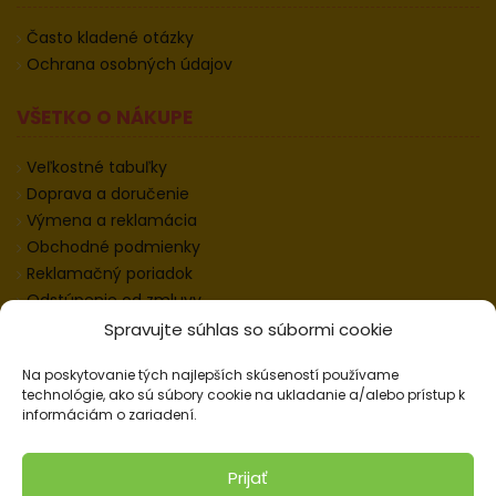
Často kladené otázky
Ochrana osobných údajov
VŠETKO O NÁKUPE
Veľkostné tabuľky
Doprava a doručenie
Výmena a reklamácia
Obchodné podmienky
Reklamačný poriadok
Odstúpenie od zmluvy
Informácie k odstúpeniu
Spravujte súhlas so súbormi cookie
Kontakt
Na poskytovanie tých najlepších skúseností používame
Nastavenie cookies
technológie, ako sú súbory cookie na ukladanie a/alebo prístup k
informáciám o zariadení.
© 2026 Pracovné odevy ZIKO s. r. o., všetky práva
Prijať
vyhradené.