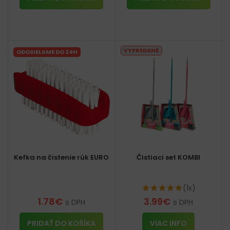
VYPREDANÉ
ODOSIELAME DO 24H
Kefka na čistenie rúk EURO
Čistiaci set KOMBI
(1x)
1.78
€
3.99
€
s DPH
s DPH
PRIDAŤ DO KOŠÍKA
VIAC INFO