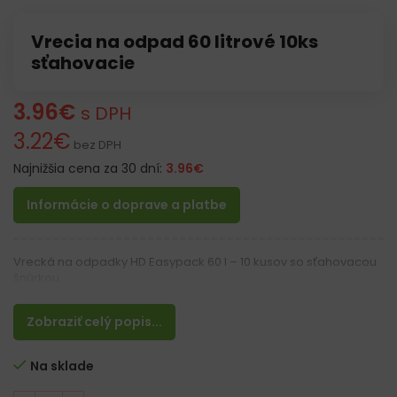
Vrecia na odpad 60 litrové 10ks
sťahovacie
3.96
€
s DPH
3.22
€
bez DPH
Najnižšia cena za 30 dní:
3.96
€
Informácie o doprave a platbe
Vrecká na odpadky HD Easypack 60 l – 10 kusov so sťahovacou
šnúrkou
Zobraziť celý popis...
Na sklade