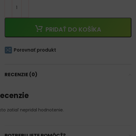
PRIDAŤ DO KOŠÍKA
Porovnať produkt
RECENZIE (0)
ecenzie
kto zatiaľ nepridal hodnotenie.
POTREBUJETE POMÔCŤ?