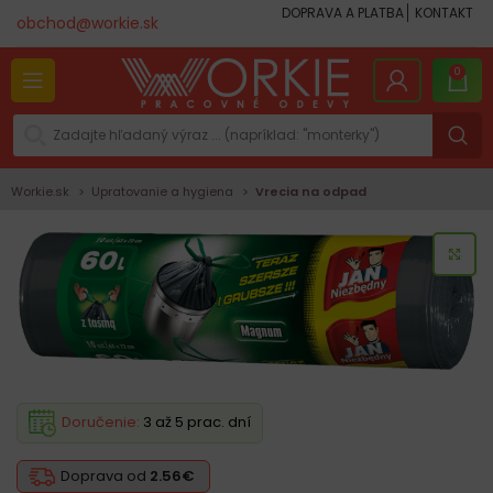
DOPRAVA A PLATBA
KONTAKT
obchod@workie.sk
0
Workie.sk
Upratovanie a hygiena
Vrecia na odpad
KLI
Doručenie:
3 až 5 prac. dní
Doprava od
2.56€