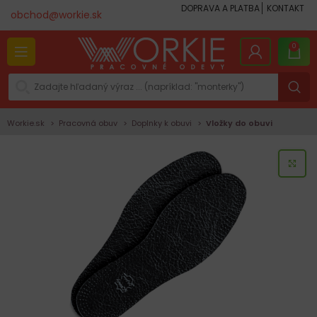
DOPRAVA A PLATBA
KONTAKT
obchod@workie.sk
0
Workie.sk
Pracovná obuv
Doplnky k obuvi
Vložky do obuvi
KLI