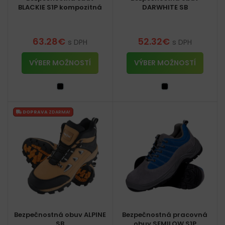
BLACKIE S1P kompozitná
DARWHITE SB
63.28
€
52.32
€
s DPH
s DPH
VÝBER MOŽNOSTÍ
VÝBER MOŽNOSTÍ
DOPRAVA
ZDARMA!
Bezpečnostná obuv ALPINE
Bezpečnostná pracovná
SB
obuv SEMILOW S1P