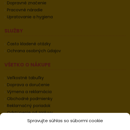
Dopravné značenie
Pracovné náradie
Upratovanie a hygiena
SLUŽBY
Často kladené otázky
Ochrana osobných údajov
VŠETKO O NÁKUPE
Veľkostné tabuľky
Doprava a doručenie
Výmena a reklamácia
Obchodné podmienky
Reklamačný poriadok
Odstúpenie od zmluvy
Informácie k odstúpeniu
Spravujte súhlas so súbormi cookie
Kontakt