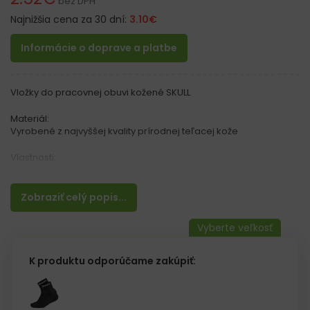
bez DPH
Najnižšia cena za 30 dní:
3.10
€
Informácie o doprave a platbe
Vložky do pracovnej obuvi kožené SKULL
Materiál:
Vyrobené z najvyššej kvality prírodnej teľacej kože
Vlastnosti:
– Prevencia nohy proti baktériám
– Absorbujú vlhkosť
– Dávajú pocit mäkkosti
Zobraziť celý popis...
– Zlepšujú nosenie topánok
– Hrúbka 2 mm
Veľkosť 36 = 35 – 36
Veľkosť 38 = 37 – 38
K produktu odporúčame zakúpiť:
Veľkosť 40 = 39 – 40
Veľkosť 42 = 41 – 42
Veľkosť 44 = 43 – 44
Veľkosť 46 = 45 – 46