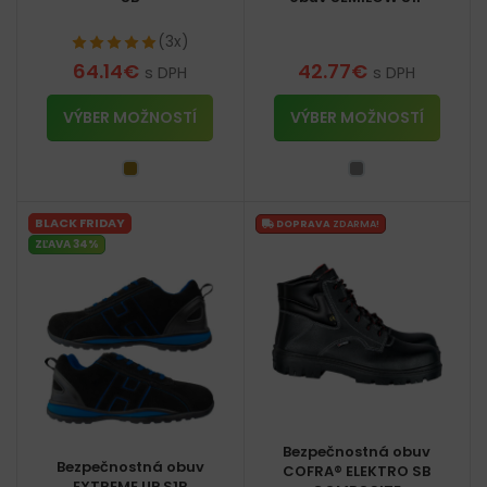
(3x)
64.14
€
42.77
€
s DPH
s DPH
VÝBER MOŽNOSTÍ
VÝBER MOŽNOSTÍ
BLACK FRIDAY
DOPRAVA
ZDARMA!
ZĽAVA 34%
Bezpečnostná obuv
Bezpečnostná obuv
COFRA® ELEKTRO SB
EXTREME UP S1P