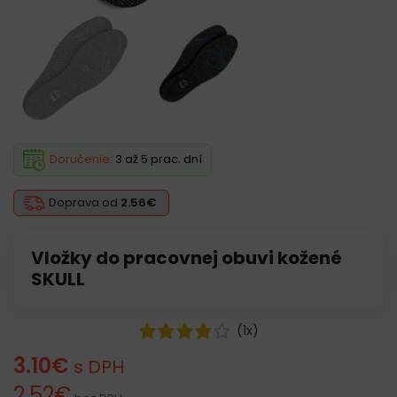
Doručenie:
3 až 5 prac. dní
Doprava od
2.56€
Vložky do pracovnej obuvi kožené
SKULL
(
1
x)
3.10
€
s DPH
2.52
€