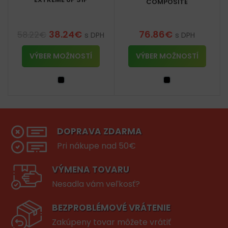
COMPOSITE
38.24
€
76.86
€
58.22
€
s DPH
s DPH
VÝBER MOŽNOSTÍ
VÝBER MOŽNOSTÍ
DOPRAVA ZDARMA
Pri nákupe nad 50€
VÝMENA TOVARU
Nesadla vám veľkosť?
BEZPROBLÉMOVÉ VRÁTENIE
Zakúpeny tovar môžete vrátiť