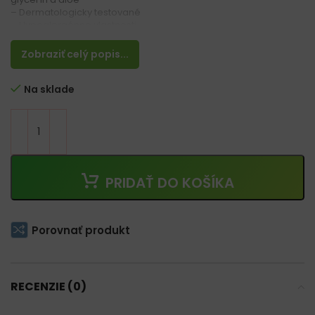
– Dermatologicky testované
– Hypoalergénne vlastnosti
– S vôňou aloe
Zobraziť celý popis...
Na sklade
PRIDAŤ DO KOŠÍKA
Porovnať produkt
RECENZIE (0)