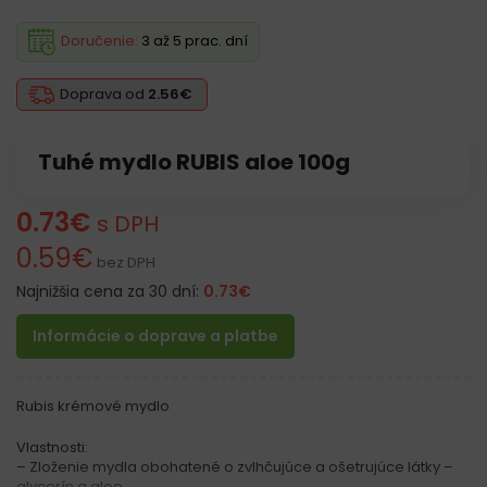
Doručenie:
3 až 5 prac. dní
Doprava od
2.56€
Tuhé mydlo RUBIS aloe 100g
0.73
€
s DPH
0.59
€
bez DPH
Najnižšia cena za 30 dní:
0.73
€
Informácie o doprave a platbe
Rubis krémové mydlo
Vlastnosti:
– Zloženie mydla obohatené o zvlhčujúce a ošetrujúce látky –
glycerín a aloe