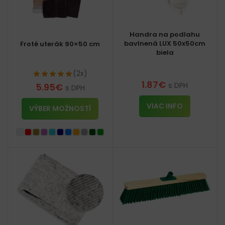
Handra na podlahu
bavlnená LUX 50x50cm
Froté uterák 90×50 cm
biela
(2x)
1.87
€
s DPH
5.95
€
s DPH
VIAC INFO
VÝBER MOŽNOSTÍ