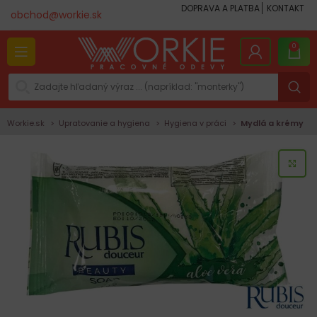
DOPRAVA A PLATBA
KONTAKT
obchod@workie.sk
0
Workie.sk
Upratovanie a hygiena
Hygiena v práci
Mydlá a krémy
KLI