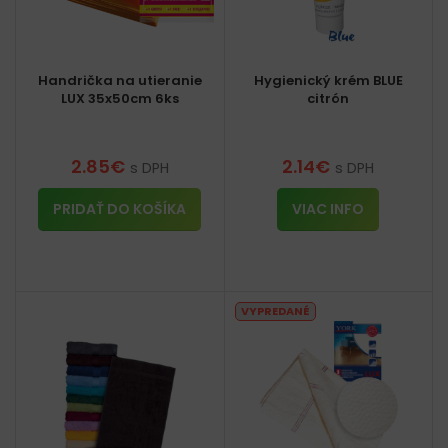
Handrička na utieranie
Hygienický krém BLUE
LUX 35x50cm 6ks
citrón
2.85
€
2.14
€
s DPH
s DPH
PRIDAŤ DO KOŠÍKA
VIAC INFO
VYPREDANÉ