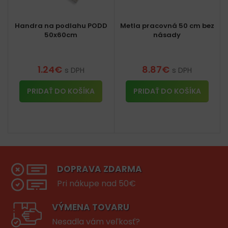
Handra na podlahu PODD
Metla pracovná 50 cm bez
50x60cm
násady
1.24
€
8.87
€
s DPH
s DPH
PRIDAŤ DO KOŠÍKA
PRIDAŤ DO KOŠÍKA
DOPRAVA ZDARMA
Pri nákupe nad 50€
VÝMENA TOVARU
Nesadla vám veľkosť?