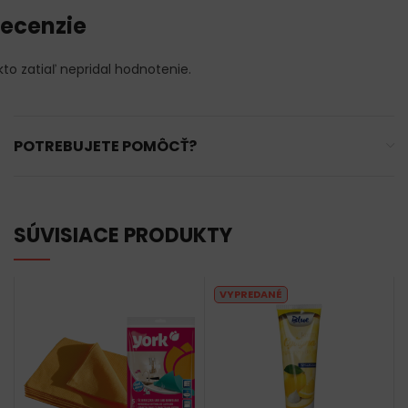
ecenzie
kto zatiaľ nepridal hodnotenie.
POTREBUJETE POMÔCŤ?
SÚVISIACE PRODUKTY
VYPREDANÉ