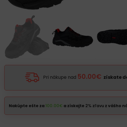
50.00€
Pri nákupe nad
získate 
Nakúpte ešte za
100.00
€
a získajte
2% zľavu
z vášho n