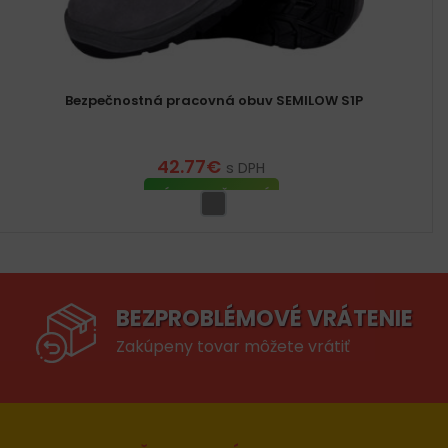
Bezpečnostná pracovná obuv SEMILOW S1P
42.77
€
s DPH
VÝBER MOŽNOSTÍ
BEZPROBLÉMOVÉ VRÁTENIE
Zakúpeny tovar môžete vrátiť