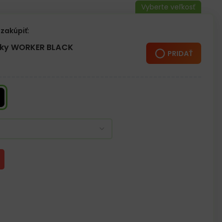
odolná proti prepichnutiu 1100 N
N
zakúpiť:
né proti oderu
REE
žky WORKER BLACK
PRIDAŤ