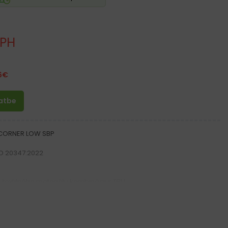
DPH
6
€
latbe
 CORNER LOW SBP
SO 20347:2022
textilného materiálu kombinácii s TPU
A a gumy