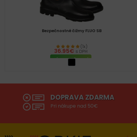
Bezpečnostné čižmy FLUO SB
(1x)
36.95
€
s DPH
VÝBER MOŽNOSTÍ
DOPRAVA ZDARMA
Pri nákupe nad 50€