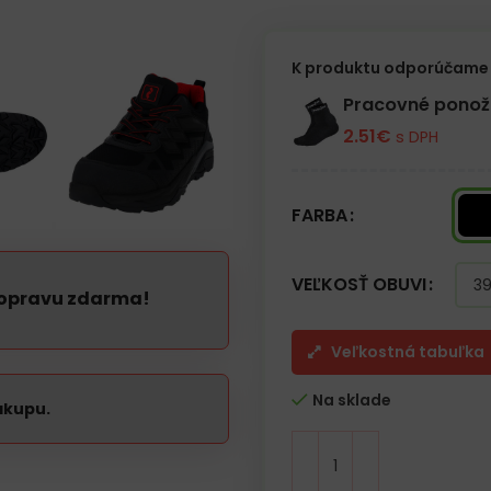
– Odolná proti olejom
– Kompozitná, nekovová stielka 
– Kompozitná špička 200 J/15 k
– Reflexné prvky
K produktu odporúčame 
– Gumové prekrytie špičky odol
– Bez použitého kovu – METAL F
Pracovné pono
– Kategória SBPS FO SR
2.51
€
s DPH
FARBA
VEĽKOSŤ OBUVI
dopravu zdarma!
Veľkostná tabuľka
Na sklade
ákupu.