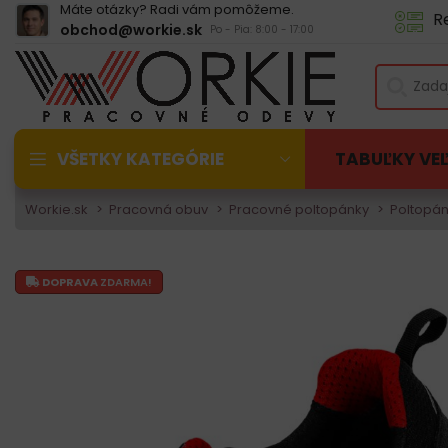
Máte otázky? Radi vám pomôžeme.
R
obchod@workie.sk
Po - Pia: 8:00 - 17:00
VŠETKY KATEGÓRIE
TABUĽKY VE
Workie.sk
Pracovná obuv
Pracovné poltopánky
Poltopán
DOPRAVA
ZDARMA!