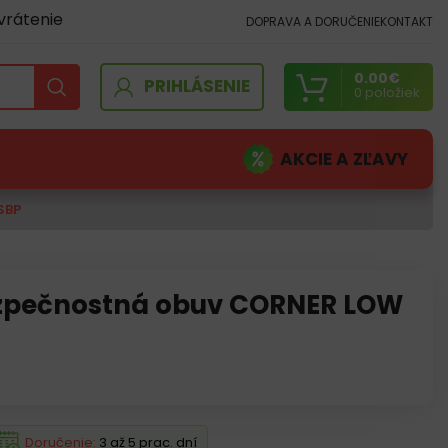
vrátenie
DOPRAVA A DORUČENIE
KONTAKT
0.00
€
PRIHLÁSENIE
0
položiek
AKCIE A ZĽAVY
SBP
zpečnostná obuv CORNER LOW
Doručenie:
3 až 5 prac. dní