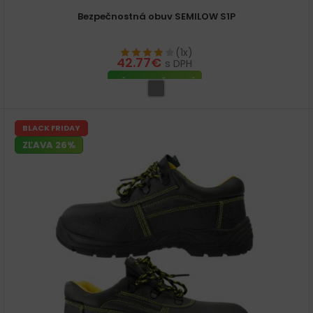
Bezpečnostná obuv SEMILOW S1P
(1x)
42.77
€
s DPH
VÝBER MOŽNOSTÍ
BLACK FRIDAY
ZĽAVA 26%