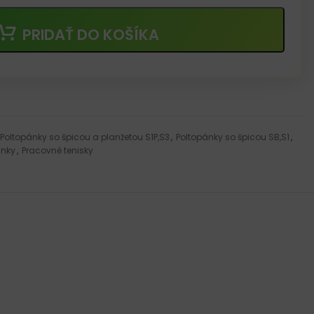
PRIDAŤ DO KOŠÍKA
Poltopánky so špicou a planžetou S1P,S3
,
Poltopánky so špicou SB,S1
,
ánky
,
Pracovné tenisky