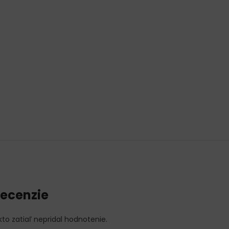
ecenzie
kto zatiaľ nepridal hodnotenie.