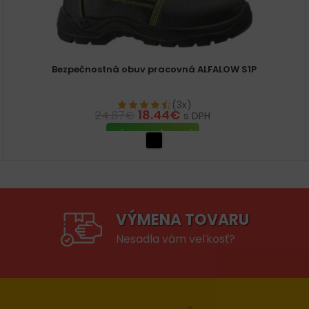
Bezpečnostná obuv pracovná ALFALOW S1P
(3x)
18.44
€
24.87
€
s DPH
VÝBER MOŽNOSTÍ
VÝMENA TOVARU
Nesadla vám veľkosť?