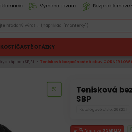
eklamácia
Výmena tovaru
Bezproblémové 
ĽKOSTÍ
ČASTÉ OTÁZKY
ky so špicou SB,S1
Tenisková bezpečnostná obuv CORNER LOW 
Tenisková be
KLIKNITE PRE ZVÄČŠENIE
SBP
Katalógové číslo: 298221
Doprava:
ZDARMA!