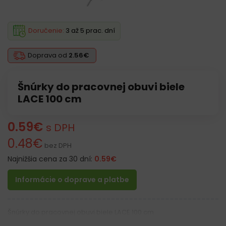
Doručenie:
3 až 5 prac. dní
Doprava od
2.56€
Šnúrky do pracovnej obuvi biele
LACE 100 cm
0.59
€
s DPH
0.48
€
bez DPH
Najnižšia cena za 30 dní:
0.59
€
Informácie o doprave a platbe
Šnúrky do pracovnej obuvi biele LACE 100 cm