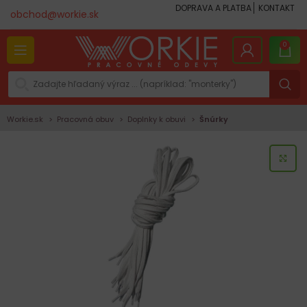
DOPRAVA A PLATBA
KONTAKT
obchod@workie.sk
0
Workie.sk
Pracovná obuv
Doplnky k obuvi
Šnúrky
KLI