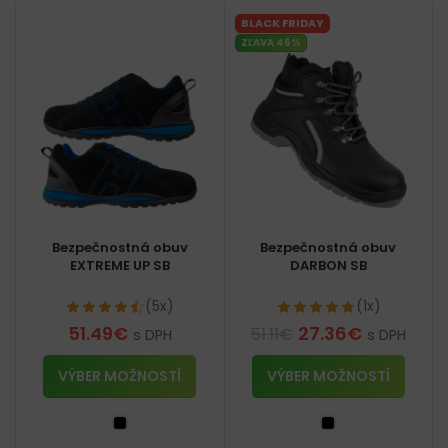
BLACK FRIDAY
ZĽAVA 46%
Bezpečnostná obuv
Bezpečnostná obuv
EXTREME UP SB
DARBON SB
(5x)
(1x)
51.49
€
27.36
€
51.11
€
s DPH
s DPH
VÝBER MOŽNOSTÍ
VÝBER MOŽNOSTÍ