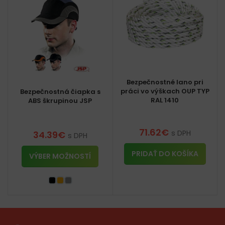
Bezpečnostné lano pri
práci vo výškach OUP TYP
Bezpečnostná čiapka s
RAL 1410
ABS škrupinou JSP
71.62
€
s DPH
34.39
€
s DPH
PRIDAŤ DO KOŠÍKA
VÝBER MOŽNOSTÍ