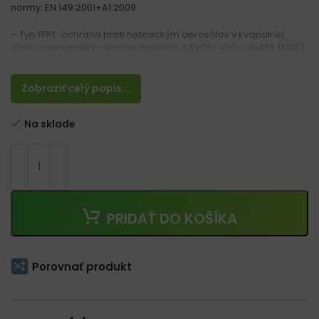
normy: EN 149:2001+A1:2009
– Typ FFP1: ochrana proti netoxickým aerosólov v kvapalnej
alebo pevnej látky v koncentráciách 4,5xOEL alebo 4xAPF (NDS)
– Ochrana proti: cemontový prach, múka, grafit, betón, bavlna,
krieda, dolomit
Zobraziť celý popis...
– S výdychovím ventilom
– Spĺňa požiadavky proti upchávaniu prachom dolomitu
Na sklade
– Plastová spona na nos a polyuretánový penový vankúš
zaisťujú, že maska prilieha k nosu
respirátor s anti-zahmlievacími vlastnosťami
Cena je uvedená za balenie 20ks
PRIDAŤ DO KOŠÍKA
Porovnať produkt