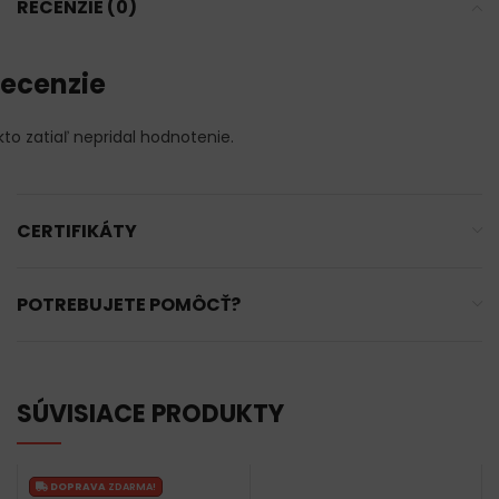
RECENZIE (0)
ecenzie
kto zatiaľ nepridal hodnotenie.
CERTIFIKÁTY
POTREBUJETE POMÔCŤ?
SÚVISIACE PRODUKTY
DOPRAVA
ZDARMA!