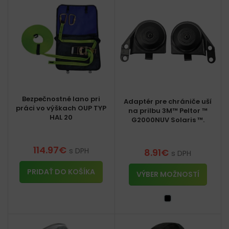
Bezpečnostné lano pri
Adaptér pre chrániče uší
práci vo výškach OUP TYP
na prilbu 3M™ Peltor ™
HAL 20
G2000NUV Solaris ™.
114.97
€
s DPH
8.91
€
s DPH
PRIDAŤ DO KOŠÍKA
VÝBER MOŽNOSTÍ