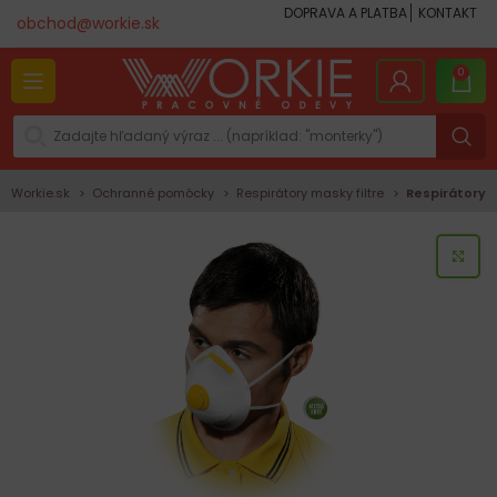
DOPRAVA A PLATBA
KONTAKT
obchod@workie.sk
0
Workie.sk
Ochranné pomôcky
Respirátory masky filtre
Respirátory
KLI