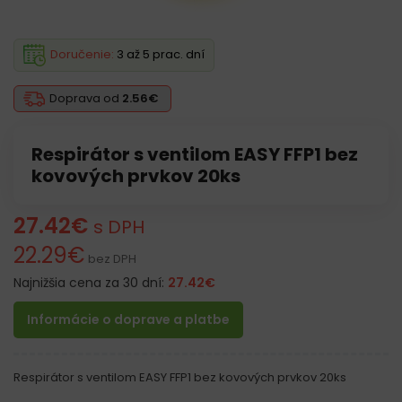
Doručenie:
3 až 5 prac. dní
Doprava od
2.56€
Respirátor s ventilom EASY FFP1 bez
kovových prvkov 20ks
27.42
€
s DPH
22.29
€
bez DPH
Najnižšia cena za 30 dní:
27.42
€
Informácie o doprave a platbe
Respirátor s ventilom EASY FFP1 bez kovových prvkov 20ks