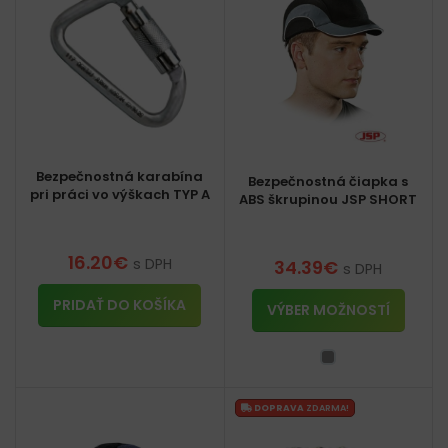
Bezpečnostná karabína
Bezpečnostná čiapka s
pri práci vo výškach TYP A
ABS škrupinou JSP SHORT
16.20
€
s DPH
34.39
€
s DPH
PRIDAŤ DO KOŠÍKA
VÝBER MOŽNOSTÍ
DOPRAVA
ZDARMA!