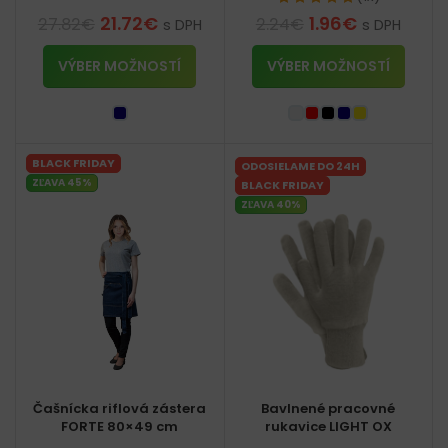
21.72
€
1.96
€
27.82
€
2.24
€
s DPH
s DPH
VÝBER MOŽNOSTÍ
VÝBER MOŽNOSTÍ
BLACK FRIDAY
ODOSIELAME DO 24H
ZĽAVA 45%
BLACK FRIDAY
ZĽAVA 40%
Čašnícka riflová zástera
Bavlnené pracovné
FORTE 80×49 cm
rukavice LIGHT OX