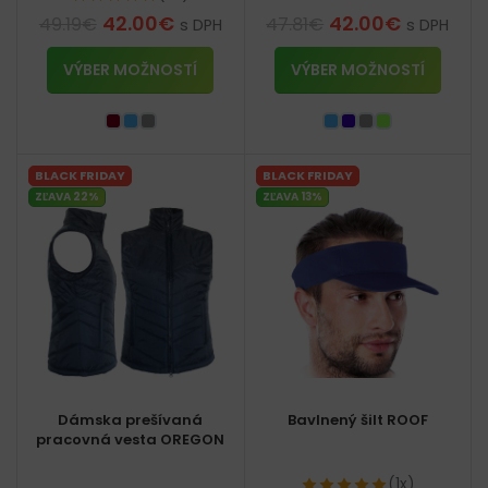
42.00
€
42.00
€
49.19
€
47.81
€
s DPH
s DPH
VÝBER MOŽNOSTÍ
VÝBER MOŽNOSTÍ
BLACK FRIDAY
BLACK FRIDAY
ZĽAVA 22%
ZĽAVA 13%
Dámska prešívaná
Bavlnený šilt ROOF
pracovná vesta OREGON
(1x)