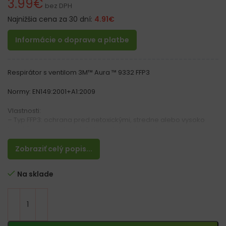
3.99
€
bez DPH
Najnižšia cena za 30 dní:
4.91
€
Informácie o doprave a platbe
Respirátor s ventilom 3M™ Aura ™ 9332 FFP3
Normy: EN149:2001+A1:2009
Vlastnosti:
– Typ FFP3: ochrana pred netoxickými, stredne alebo vysoko
toxickými aerosolmi v tekutom alebo tuhom skupenstve v
koncentráciách 50xOEL alebo 20xAPF (NDS)
– Poskytuje pohodlie a štýl bez obmedzenia výkonu
Zobraziť celý popis...
– Chráni proti prachu a aerosólom, ktoré môžeme nájsť vo
viacerých priemyselných prostrediach
Na sklade
– Poskytuje efektívny výkon zároveň so zníženým odporom pri
dýchaní
– Patentovaný 3-panelový dizajn sedí takmer každému a
prispôsobuje sa pohybom tváre
– Reliéfny vrchný panel pomáha znižovať zahmlievanie
okuliarov