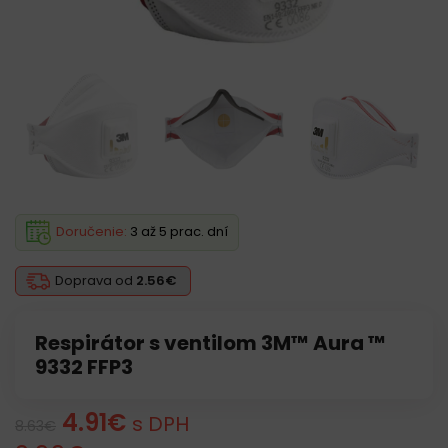
Doručenie:
3 až 5 prac. dní
Doprava od
2.56€
Respirátor s ventilom 3M™ Aura ™
9332 FFP3
4.91
€
s DPH
8.63
€