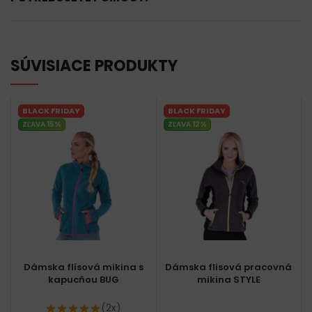
SÚVISIACE PRODUKTY
BLACK FRIDAY
BLACK FRIDAY
ZĽAVA 15%
ZĽAVA 12%
Dámska flísová mikina s
Dámska flisová pracovná
kapucňou BUG
mikina STYLE
(2x)