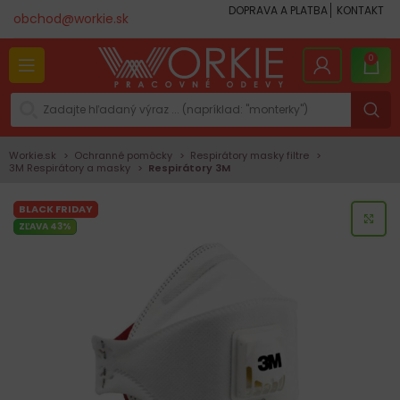
DOPRAVA A PLATBA
KONTAKT
obchod@workie.sk
0
Workie.sk
Ochranné pomôcky
Respirátory masky filtre
3M Respirátory a masky
Respirátory 3M
BLACK FRIDAY
KLI
ZĽAVA 43%