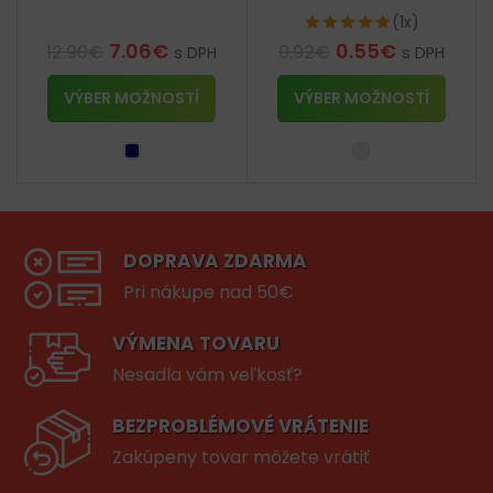
(1x)
7.06
€
0.55
€
12.90
€
0.92
€
s DPH
s DPH
VÝBER MOŽNOSTÍ
VÝBER MOŽNOSTÍ
DOPRAVA ZDARMA
Pri nákupe nad 50€
VÝMENA TOVARU
Nesadla vám veľkosť?
BEZPROBLÉMOVÉ VRÁTENIE
Zakúpeny tovar môžete vrátiť