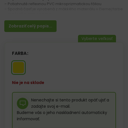
– Potiahnuté reflexnou PVC mikroprizmatickou fóliou
– Spodná časť je vyrobená z mäkkého materiálu v čiernej farbe
– Vypínač svetla na pásiku
– Rozmery: 4×42 cm (suchý zips 22 cm)
Zobraziť celý popis...
FARBA
Nie je na sklade
Nenechajte si tento produkt opäť ujsť a
zadajte svoj e-mail.
Budeme vás o jeho naskladnení automaticky
informovať.