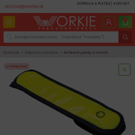
DOPRAVA A PLATBA
KONTAKT
obchod@workie.sk
0
Workie.sk
Dopravné značenie
Reflexné pásky a svetlá
VYPREDANÉ
KLI