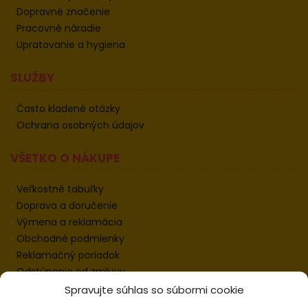
Dopravné značenie
Pracovné náradie
Upratovanie a hygiena
SLUŽBY
Často kladené otázky
Ochrana osobných údajov
VŠETKO O NÁKUPE
Veľkostné tabuľky
Doprava a doručenie
Výmena a reklamácia
Obchodné podmienky
Reklamačný poriadok
Odstúpenie od zmluvy
Informácie k odstúpeniu
Spravujte súhlas so súbormi cookie
Kontakt