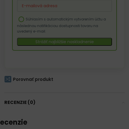
Enter
your
email
Súhlasím s automatickým vytvorením účtu a
address
následnou notifikáciou dostupnosti tovaru na
to
uvedený e-mail.
join
the
Strážiť najbližšie naskladnenie
waitlist
for
this
product
Porovnať produkt
RECENZIE (0)
ecenzie