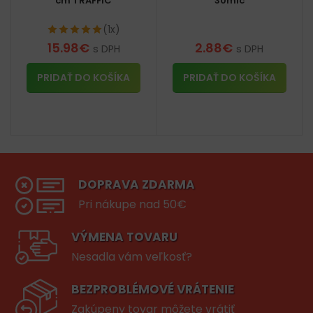
cm TRAFFIC
30mic
(1x)
15.98
€
2.88
€
s DPH
s DPH
PRIDAŤ DO KOŠÍKA
PRIDAŤ DO KOŠÍKA
DOPRAVA ZDARMA
Pri nákupe nad 50€
VÝMENA TOVARU
Nesadla vám veľkosť?
BEZPROBLÉMOVÉ VRÁTENIE
Zakúpeny tovar môžete vrátiť