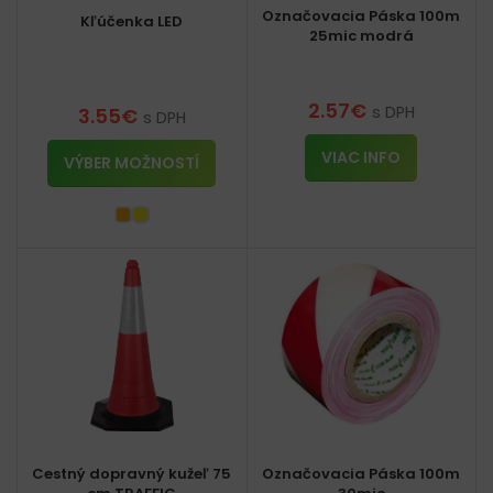
Označovacia Páska 100m
Kľúčenka LED
25mic modrá
2.57
€
s DPH
3.55
€
s DPH
VIAC INFO
VÝBER MOŽNOSTÍ
Cestný dopravný kužeľ 75
Označovacia Páska 100m