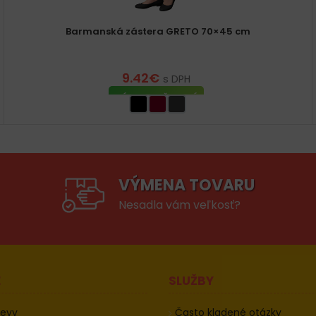
Barmanská zástera GRETO 70×45 cm
9.42
€
s DPH
VÝBER MOŽNOSTÍ
VÝMENA TOVARU
Nesadla vám veľkosť?
E
SLUŽBY
devy
Často kladené otázky