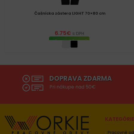
Čašnícka zástera LIGHT 70×80 cm
6.75
€
s DPH
VÝBER MOŽNOSTÍ
DOPRAVA ZDARMA
Pri nákupe nad 50€
KATEGÓRI
Pracovné o