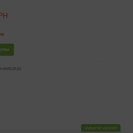
PH
9
€
latbe
O HIVIS DUO
áčku s uzavretým uzáverom
mi