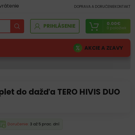
vrátenie
DOPRAVA A DORUČENIE
KONTAKT
0.00
€
PRIHLÁSENIE
0
položiek
AKCIE A ZĽAVY
plet do dažďa TERO HIVIS DUO
Doručenie:
3 až 5 prac. dní