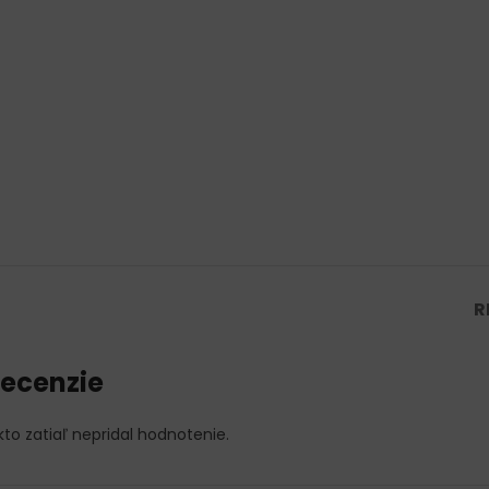
R
ecenzie
kto zatiaľ nepridal hodnotenie.