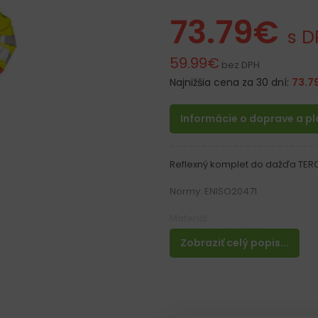
73.79
€
s D
59.99
€
bez DPH
Najnižšia cena za 30 dní:
73.7
Informácie o doprave a p
Reflexný komplet do dažďa TER
Normy: ENISO20471
Materiál:
Vyrobené z PU / PVC
Zobraziť celý popis...
Polstrovanie z polyesteru
Vlastnosti:
– Bunda a nohavice balené v s
– Kapucňa stiahnuteľná šnúrka
– Nohavice na traky