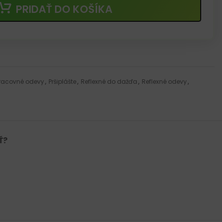
PRIDAŤ DO KOŠÍKA
racovné odevy
,
Pršiplášte
,
Reflexné do dažďa
,
Reflexné odevy
,
Ť?