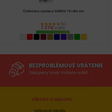
Čašnícka zástera SIMPLE 70×80 cm
(1x)
7.37
€
s DPH
VÝBER MOŽNOSTÍ
BEZPROBLÉMOVÉ VRÁTENIE
Zakúpeny tovar môžete vrátiť
VŠETKO O NÁKUPE
Veľkostné tabuľky