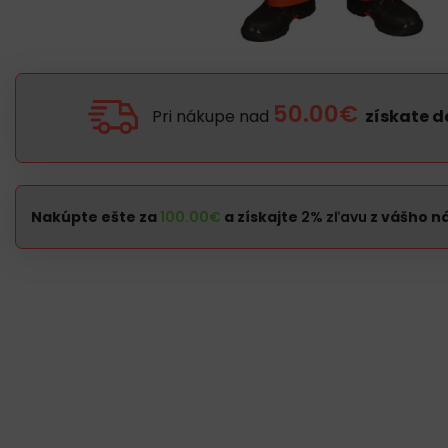
50.00€
Pri nákupe nad
získate 
Nakúpte ešte za
100.00
€
a získajte
2% zľavu
z vášho n