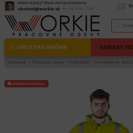
Máte otázky? Radi vám pomôžeme.
R
obchod@workie.sk
Po - Pia: 8:00 - 17:00
VŠETKY KATEGÓRIE
TABUĽKY VE
Workie.sk
Pracovné odevy
Pršiplášte
Komplety do dažď
DOPRAVA
ZDARMA!