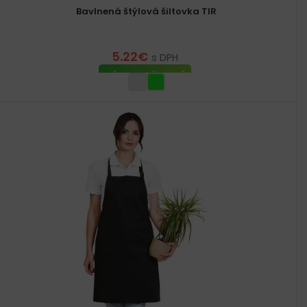
Bavlnená štýlová šiltovka TIR
5.22
€
s DPH
VÝBER MOŽNOSTÍ