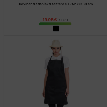
Bavlnená čašnícka zástera STRAP 72×101 cm
19.05
€
s DPH
VÝBER MOŽNOSTÍ