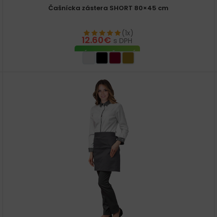
Čašnícka zástera SHORT 80×45 cm
(1x)
12.60
€
s DPH
VÝBER MOŽNOSTÍ