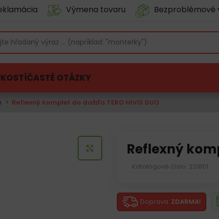
eklamácia
Výmena tovaru
Bezproblémové 
ĽKOSTÍ
ČASTÉ OTÁZKY
a
Reflexný komplet do dažďa TERO HIVIS DUO
Reflexný kom
KLIKNITE PRE ZVÄČŠENIE
Katalógové číslo: 221851
Doprava:
ZDARMA!