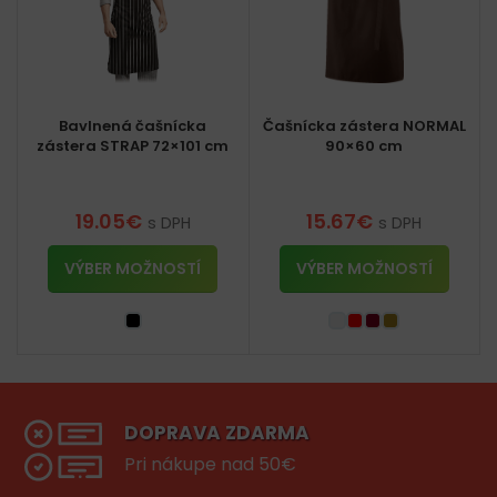
Bavlnená čašnícka
Čašnícka zástera NORMAL
zástera STRAP 72×101 cm
90×60 cm
19.05
€
15.67
€
s DPH
s DPH
VÝBER MOŽNOSTÍ
VÝBER MOŽNOSTÍ
DOPRAVA ZDARMA
Pri nákupe nad 50€