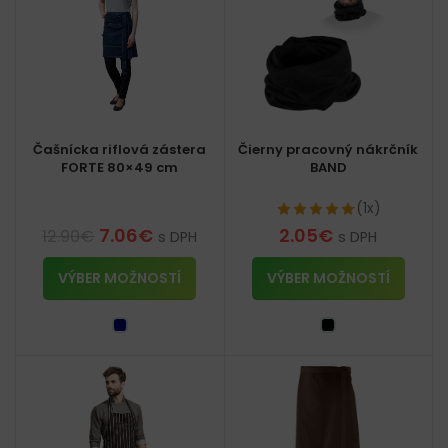
Čašnícka riflová zástera
Čierny pracovný nákrčník
FORTE 80×49 cm
BAND
(1x)
7.06
€
2.05
€
12.90
€
s DPH
s DPH
VÝBER MOŽNOSTÍ
VÝBER MOŽNOSTÍ