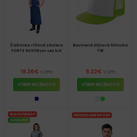
Čašnícka riflová zástera
Bavlnená štýlová šiltovka
FORTE 90X115cm cez krk
TIR
19.36
€
5.22
€
s DPH
s DPH
VÝBER MOŽNOSTÍ
VÝBER MOŽNOSTÍ
BLACK FRIDAY
ODOSIELAME DO 24H
ZĽAVA 45%