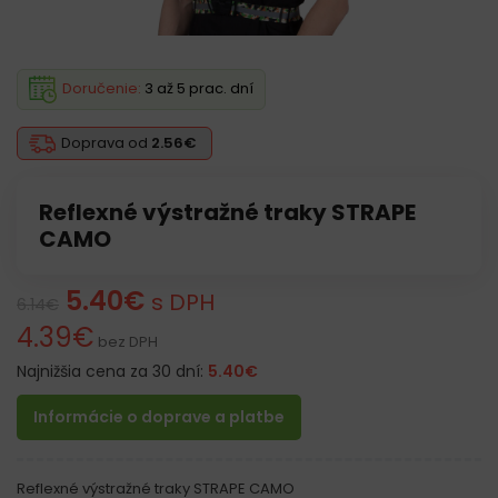
Doručenie:
3 až 5 prac. dní
Doprava od
2.56€
Reflexné výstražné traky STRAPE
CAMO
5.40
€
s DPH
6.14
€
4.39
€
bez DPH
Najnižšia cena za 30 dní:
5.40
€
Informácie o doprave a platbe
Reflexné výstražné traky STRAPE CAMO