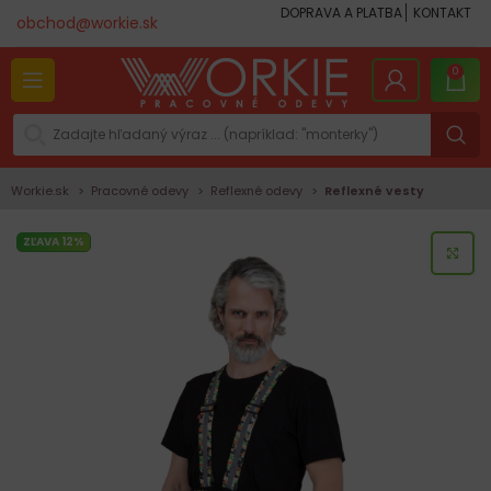
DOPRAVA A PLATBA
KONTAKT
obchod@workie.sk
0
Workie.sk
Pracovné odevy
Reflexné odevy
Reflexné vesty
ZĽAVA 12%
KLI