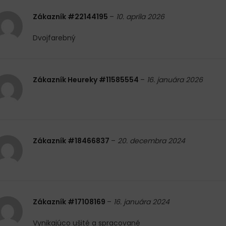
Zákazník #22144195
–
10. apríla 2026
Dvojfarebný
Zákazník Heureky #11585554
–
16. januára 2026
Zákazník #18466837
–
20. decembra 2024
Zákazník #17108169
–
16. januára 2024
Vynikajúco ušité a spracované