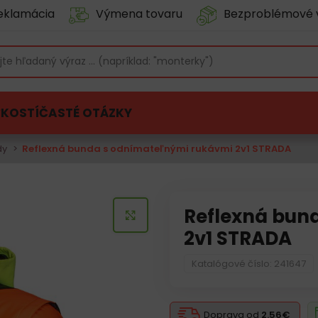
eklamácia
Výmena tovaru
Bezproblémové 
ĽKOSTÍ
ČASTÉ OTÁZKY
dy
Reflexná bunda s odnímateľnými rukávmi 2v1 STRADA
Reflexná bun
KLIKNITE PRE ZVÄČŠENIE
2v1 STRADA
Katalógové číslo: 241647
Doprava od
2.56€