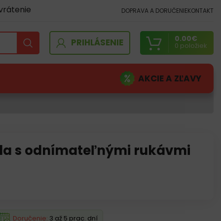
vrátenie
DOPRAVA A DORUČENIE
KONTAKT
0.00
€
PRIHLÁSENIE
0
položiek
AKCIE A ZĽAVY
da s odnímateľnými rukávmi
Doručenie:
3 až 5 prac. dní