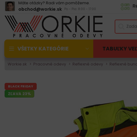
Máte otázky? Radi vám pomôžeme.
R
obchod@workie.sk
Po - Pia: 8:00 - 17:00
VŠETKY KATEGÓRIE
TABUĽKY VE
Workie.sk
Pracovné odevy
Reflexné odevy
Reflexné bun
BLACK FRIDAY
ZĽAVA 23%