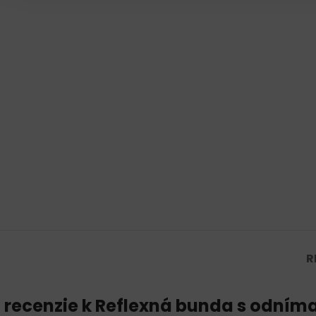
R
 recenzie k
Reflexná bunda s odním