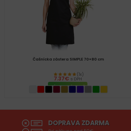
Čašnícka zástera SIMPLE 70×80 cm
(1x)
7.37
€
s DPH
VÝBER MOŽNOSTÍ
DOPRAVA ZDARMA