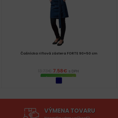
Čašnícka riflová zástera FORTE 90×50 cm
7.58
€
13.73
€
s DPH
VÝBER MOŽNOSTÍ
VÝMENA TOVARU