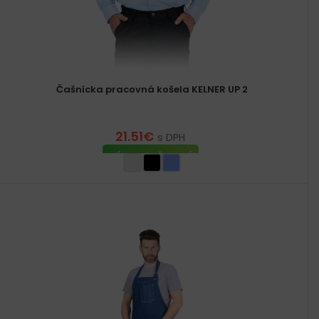
Čašnícka pracovná košela KELNER UP 2
21.51
€
s DPH
VÝBER MOŽNOSTÍ