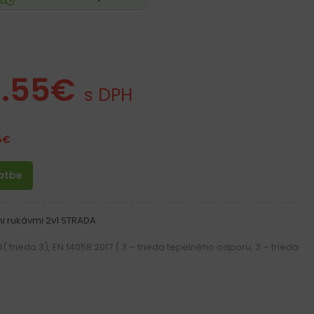
.55
€
s DPH
5
€
latbe
i rukávmi 2v1 STRADA
( trieda 3), EN 14058:2017 ( 3 – trieda tepelného odporu, 3 – trieda
g/m² ( tkaný ) potiahnutý poliuretánom – vodeoodolný materiál
g / m2