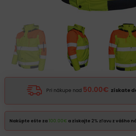
50.00€
Pri nákupe nad
získate 
Nakúpte ešte za
100.00
€
a získajte
2% zľavu
z vášho n