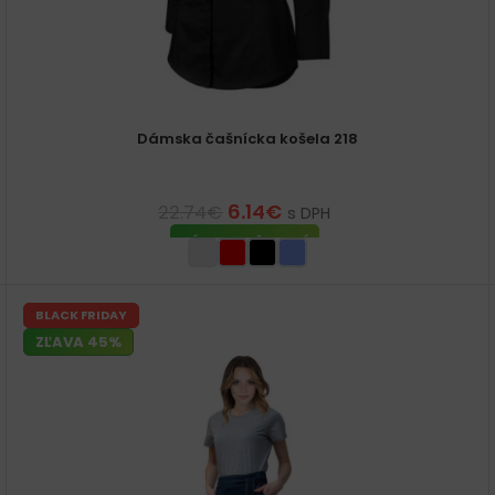
Dámska čašnícka košela 218
6.14
€
22.74
€
s DPH
VÝBER MOŽNOSTÍ
BLACK FRIDAY
ZĽAVA 45%