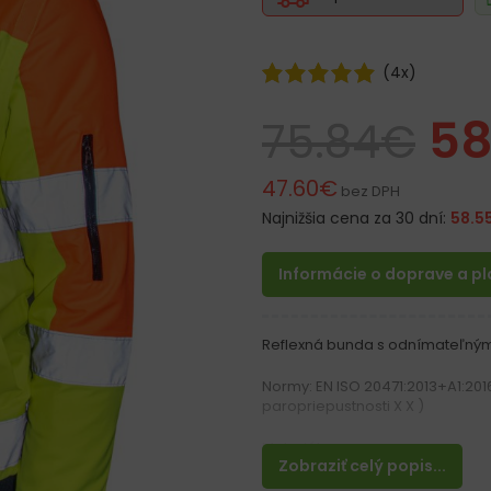
(
4
x)
58
75.84
€
47.60
€
bez DPH
Najnižšia cena za 30 dní:
58.5
Informácie o doprave a p
Reflexná bunda s odnímateľným
Normy: EN ISO 20471:2013+A1:2016
paropriepustnosti X X )
Materiál:
Zobraziť celý popis...
Zvršok 100% polyester 300D 170 
Zateplenie 100% ​​polyester 180 