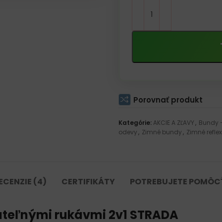
Porovnať produkt
Kategórie:
AKCIE A ZĽAVY
,
Bundy 
odevy
,
Zimné bundy
,
Zimné refle
ECENZIE (4)
CERTIFIKÁTY
POTREBUJETE POMÔC
ateľnými rukávmi 2v1 STRADA