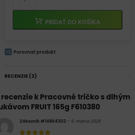
PRIDAŤ DO KOŠÍKA
Porovnať produkt
RECENZIE (3)
 recenzie k
Pracovné tričko s dlhým
ukávom FRUIT 165g F610380
Zákazník #14864302
–
9. marca 2025