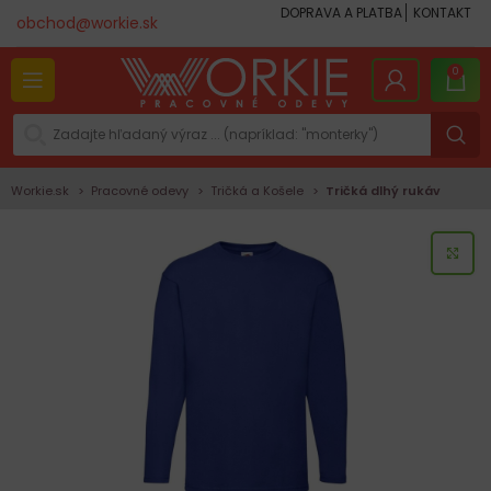
DOPRAVA A PLATBA
KONTAKT
obchod@workie.sk
0
Workie.sk
Pracovné odevy
Tričká a Košele
Tričká dlhý rukáv
KLI