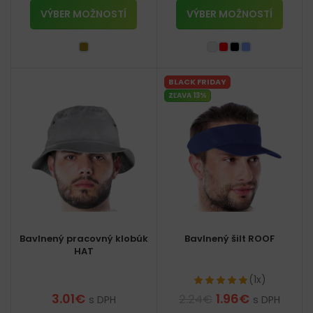
VÝBER MOŽNOSTÍ
VÝBER MOŽNOSTÍ
BLACK FRIDAY
ZĽAVA 13%
Bavlnený pracovný klobúk
Bavlnený šilt ROOF
HAT
(1x)
3.01
€
1.96
€
2.24
€
s DPH
s DPH