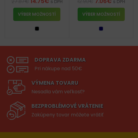
14.75
€
7.06
€
27.87
€
12.90
€
s DPH
s DPH
VÝBER MOŽNOSTÍ
VÝBER MOŽNOSTÍ
DOPRAVA ZDARMA
Pri nákupe nad 50€
VÝMENA TOVARU
Nesadla vám veľkosť?
BEZPROBLÉMOVÉ VRÁTENIE
Zakúpeny tovar môžete vrátiť