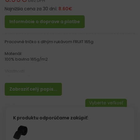
bez DPH
Najnižšia cena za 30 dní:
8.60
€
Informácie o doprave a platbe
Pracovné tričko s dlhým rukávom FRUIT 165g
Materiál:
100% bavlna 165g/m2
Vlastnosti:
– Pánske tričko s dlhým rukávom
– Bez bočných švov
– Elastický úplet okolo krku
Zobraziť celý popis...
– Spevňujúci lem za krkom
Farba šedá heather je melírovaná / žíhaná 97% Bavlna, 3%
polyester
K produktu odporúčame zakúpiť: