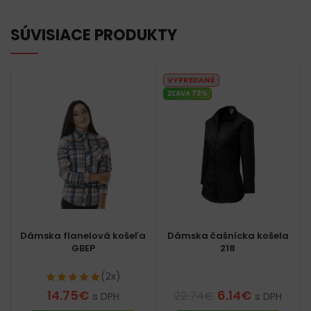
SÚVISIACE PRODUKTY
VYPREDANÉ
ZĽAVA 73%
Dámska flanelová košeľa
Dámska čašnícka košela
GBEP
218
(2x)
14.75
€
6.14
€
22.74
€
s DPH
s DPH