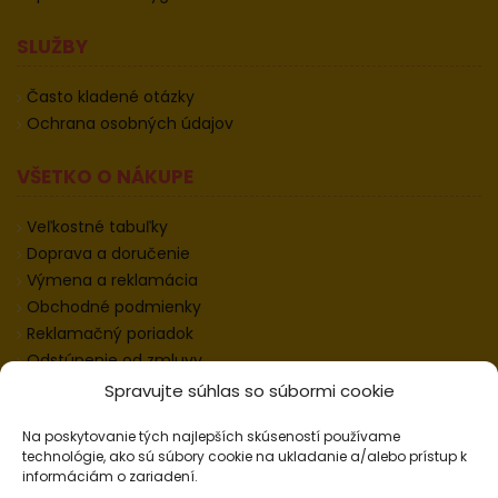
SLUŽBY
Často kladené otázky
Ochrana osobných údajov
VŠETKO O NÁKUPE
Veľkostné tabuľky
Doprava a doručenie
Výmena a reklamácia
Obchodné podmienky
Reklamačný poriadok
Odstúpenie od zmluvy
Informácie k odstúpeniu
Spravujte súhlas so súbormi cookie
Kontakt
Na poskytovanie tých najlepších skúseností používame
Nastavenie cookies
technológie, ako sú súbory cookie na ukladanie a/alebo prístup k
informáciám o zariadení.