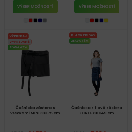
VÝBER MOŽNOSTÍ
VÝBER MOŽNOSTÍ
BLACK FRIDAY
VÝPREDAJ
ZĽAVA 45%
VYPREDANÉ
ZĽAVA 47%
Čašnícka zástera s
Čašnícka riflová zástera
vreckami MINI 33×75 cm
FORTE 80×49 cm