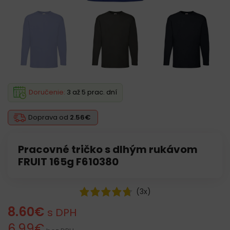
Doručenie:
3 až 5 prac. dní
Doprava od
2.56€
Pracovné tričko s dlhým rukávom
FRUIT 165g F610380
(
3
x)
8.60
€
s DPH
6.99
€