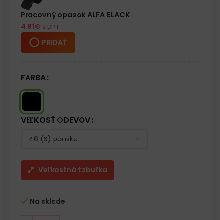
alebo voľný čas
Pracovný opasok ALFA BLACK
4.91
€
s DPH
PRIDAŤ
FARBA
VEĽKOSŤ ODEVOV
Veľkostná tabuľka
Na sklade