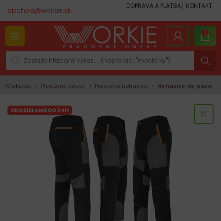
DOPRAVA A PLATBA
KONTAKT
obchod@workie.sk
0
Workie.sk
Pracovné odevy
Pracovné nohavice
Nohavice do pása
ODOSIELAME DO 24H
KLI