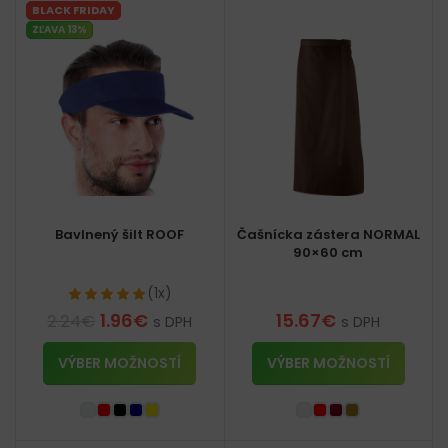
BLACK FRIDAY
ZĽAVA 13%
Bavlnený šilt ROOF
Čašnícka zástera NORMAL
90×60 cm
(1x)
1.96
€
15.67
€
2.24
€
s DPH
s DPH
VÝBER MOŽNOSTÍ
VÝBER MOŽNOSTÍ