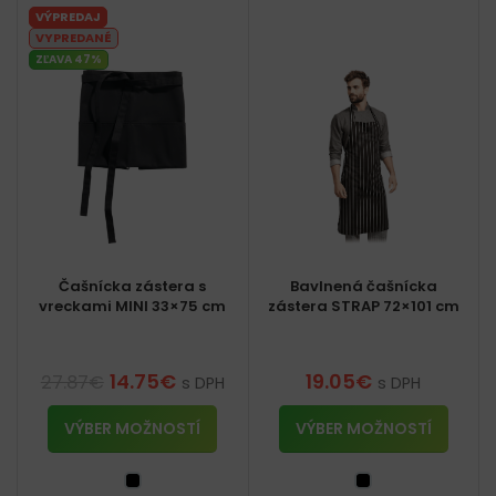
VÝPREDAJ
VYPREDANÉ
ZĽAVA 47%
Čašnícka zástera s
Bavlnená čašnícka
vreckami MINI 33×75 cm
zástera STRAP 72×101 cm
14.75
€
19.05
€
27.87
€
s DPH
s DPH
VÝBER MOŽNOSTÍ
VÝBER MOŽNOSTÍ