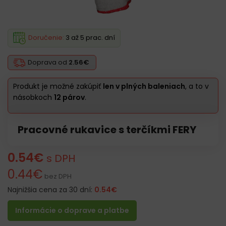
Doručenie:
3 až 5 prac. dní
Doprava od
2.56€
Produkt je možné zakúpiť
len v plných baleniach
, a to v
násobkoch
12 párov
.
Pracovné rukavice s terčíkmi FERY
0.54
€
s DPH
0.44
€
bez DPH
Najnižšia cena za 30 dní:
0.54
€
Informácie o doprave a platbe