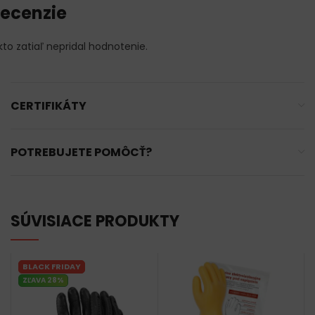
ecenzie
kto zatiaľ nepridal hodnotenie.
CERTIFIKÁTY
POTREBUJETE POMÔCŤ?
SÚVISIACE PRODUKTY
BLACK FRIDAY
ZĽAVA 28%