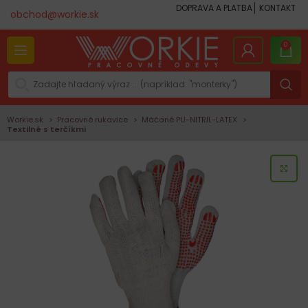
DOPRAVA A PLATBA
KONTAKT
obchod@workie.sk
0
Workie.sk
Pracovné rukavice
Máčané PU-NITRIL-LATEX
Textilné s terčíkmi
KLI