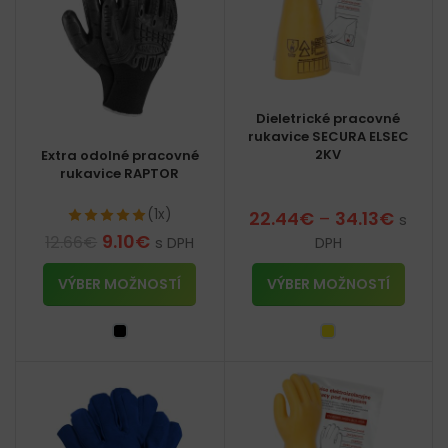
Dieletrické pracovné
rukavice SECURA ELSEC
2KV
Extra odolné pracovné
rukavice RAPTOR
(1x)
22.44
€
–
34.13
€
s
9.10
€
12.66
€
s DPH
DPH
VÝBER MOŽNOSTÍ
VÝBER MOŽNOSTÍ