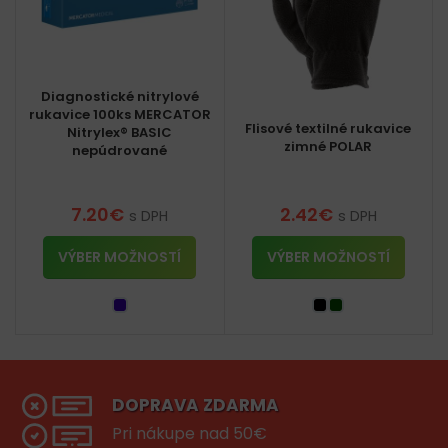
Diagnostické nitrylové
rukavice 100ks MERCATOR
Flisové textilné rukavice
Nitrylex® BASIC
zimné POLAR
nepúdrované
7.20
€
2.42
€
s DPH
s DPH
VÝBER MOŽNOSTÍ
VÝBER MOŽNOSTÍ
DOPRAVA ZDARMA
Pri nákupe nad 50€