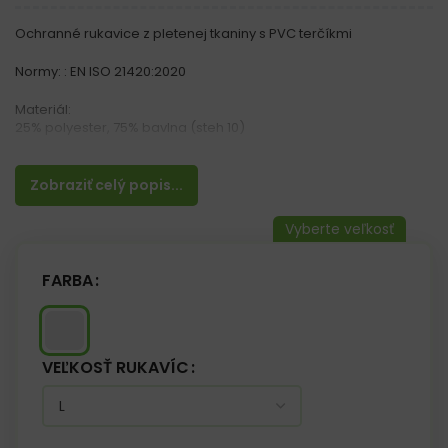
Ochranné rukavice z pletenej tkaniny s PVC terčíkmi
Normy: : EN ISO 21420:2020
Materiál:
25% polyester, 75% bavlna (steh 10)
Vlastnosti:
– Zakončené lemom
Zobraziť celý popis...
– Poskytujú príľnavosť, flexibilitu a pohodlie
– Kombinácia polyesteru a bavlny rukavíc zabezpečuje, že sú
elastické a zároveň priedušné
– Používané v stavebníctve a dopravnom priemysle
FARBA
VEĽKOSŤ RUKAVÍC