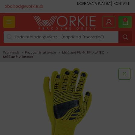
DOPRAVA A PLATBA
KONTAKT
obchod@workie.sk
0
Workie.sk
Pracovné rukavice
Máčané PU-NITRIL-LATEX
Máčané v latexe
KLI