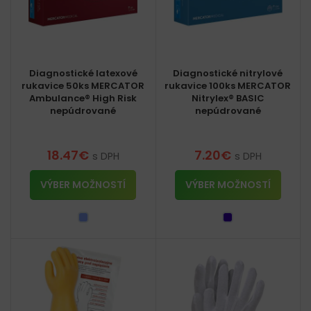
Diagnostické latexové
Diagnostické nitrylové
rukavice 50ks MERCATOR
rukavice 100ks MERCATOR
Ambulance® High Risk
Nitrylex® BASIC
nepúdrované
nepúdrované
18.47
€
7.20
€
s DPH
s DPH
VÝBER MOŽNOSTÍ
VÝBER MOŽNOSTÍ