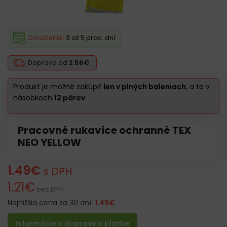
Doručenie:
3 až 5 prac. dní
Doprava od
2.56€
Produkt je možné zakúpiť
len v plných baleniach
, a to v
násobkoch
12 párov
.
Pracovné rukavice ochranné TEX
NEO YELLOW
1.49
€
s DPH
1.21
€
bez DPH
Najnižšia cena za 30 dní:
1.49
€
Informácie o doprave a platbe