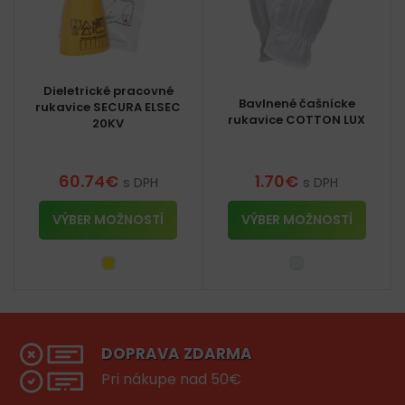
Dieletrické pracovné
Bavlnené čašnícke
rukavice SECURA ELSEC
rukavice COTTON LUX
20KV
60.74
€
1.70
€
s DPH
s DPH
VÝBER MOŽNOSTÍ
VÝBER MOŽNOSTÍ
DOPRAVA ZDARMA
Pri nákupe nad 50€