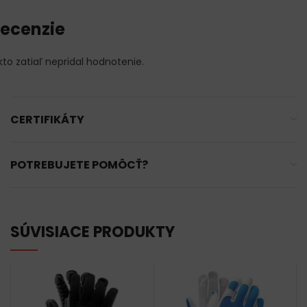
ecenzie
kto zatiaľ nepridal hodnotenie.
CERTIFIKÁTY
POTREBUJETE POMÔCŤ?
SÚVISIACE PRODUKTY