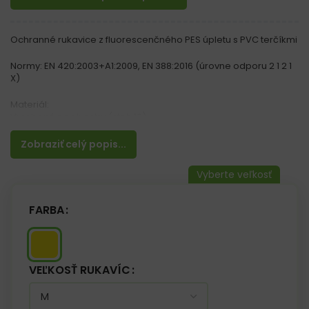
Ochranné rukavice z fluorescenčného PES úpletu s PVC terčíkmi
Normy: EN 420:2003+A1:2009, EN 388:2016 (úrovne odporu 2 1 2 1
X)
Materiál:
Vyrobené z polyestru (steh 13)
Odtlačok prsta a malé terčíky z PVC
Zobraziť celý popis...
Vlastnosti:
– Zakončené manžetou
– Fluorescenčné
– Ergonomické – dobre prilnú k ruke
– Vyznačujú sa zvýšenou odolnosťou proti oderu
FARBA
– Poskytujú obratnosť a obmedzujú skĺznutie držaného objektu
VEĽKOSŤ RUKAVÍC