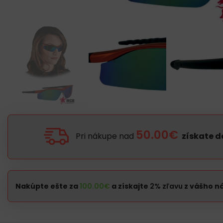
50.00€
Pri nákupe nad
získate 
Nakúpte ešte za
100.00
€
a získajte
2% zľavu
z vášho n