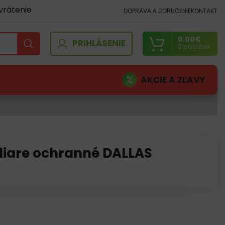
vrátenie
DOPRAVA A DORUČENIE
KONTAKT
0.00
€
PRIHLÁSENIE
0
položiek
AKCIE A ZĽAVY
liare ochranné DALLAS