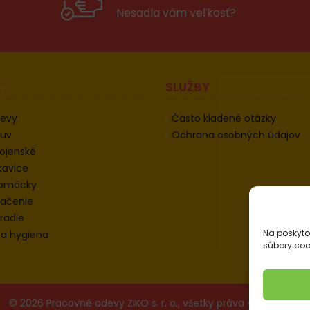
Nesadla vám veľkosť?
E
SLUŽBY
devy
Často kladené otázky
buv
Ochrana osobných údajov
ojenské
kavice
pomôcky
ačenie
radie
Na poskyto
 a hygiena
súbory coo
© 2026 Pracovné odevy ZIKO s. r. o., všetky práva vyhradené.