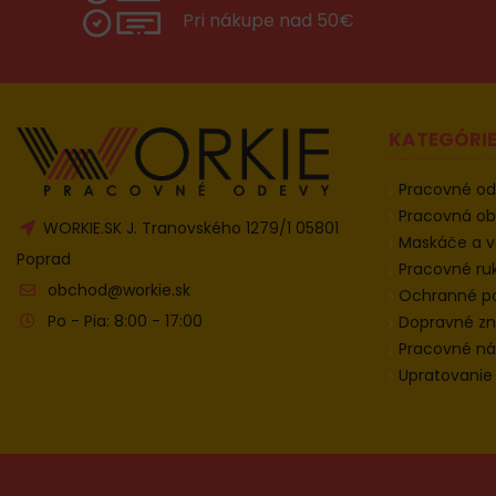
Pri nákupe nad 50€
KATEGÓRI
Pracovné o
Pracovná o
WORKIE.SK J. Tranovského 1279/1 05801
Maskáče a v
Poprad
Pracovné ru
obchod@workie.sk
Ochranné 
Po - Pia: 8:00 - 17:00
Dopravné zn
Pracovné ná
Upratovanie