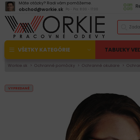
Máte otázky? Radi vám pomôžeme.
R
obchod@workie.sk
Po - Pia: 8:00 - 17:00
VŠETKY KATEGÓRIE
TABUĽKY VE
Workie.sk
Ochranné pomôcky
Ochranné okuliare
Ochra
VYPREDANÉ