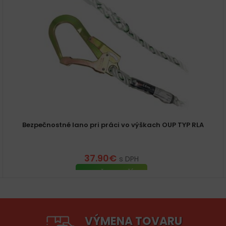
Bezpečnostné lano pri práci vo výškach OUP TYP RLA
37.90
€
s DPH
PRIDAŤ DO KOŠÍKA
VÝMENA TOVARU