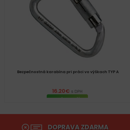
Bezpečnostná karabína pri práci vo výškach TYP A
16.20
€
s DPH
PRIDAŤ DO KOŠÍKA
DOPRAVA ZDARMA