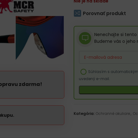
Nie je na sklade
– Univerzálny nosový chránič z
– Ideálne na obrábanie kovov, d
Porovnať produkt
Nenechajte si tento 
Budeme vás o jeho 
Enter
your
email
Súhlasím s automatickým 
address
uvedený e-mail.
to
dopravu zdarma!
join
the
waitlist
for
Kategória:
Ochranné okuliare
,
Oc
this
ákupu.
product