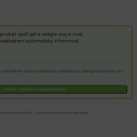
abraňuje tvorbe modrín a zvyšuje pohodlie
reva, keramiky atď.
produkt opäť ujsť a zadajte svoj e-mail.
naskladnení automaticky informovať.
vytvorením účtu a následnou notifikáciou dostupnosti tovaru na
Strážiť najbližšie naskladnenie
hranné pomôcky
,
Ochranné pracovné okuliare