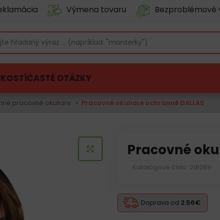
eklamácia
Výmena tovaru
Bezproblémové 
ĽKOSTÍ
ČASTÉ OTÁZKY
nné pracovné okuliare
Pracovné okuliare ochranné DALLAS
Pracovné oku
KLIKNITE PRE ZVÄČŠENIE
Katalógové číslo: 218069
Doprava od
2.56€