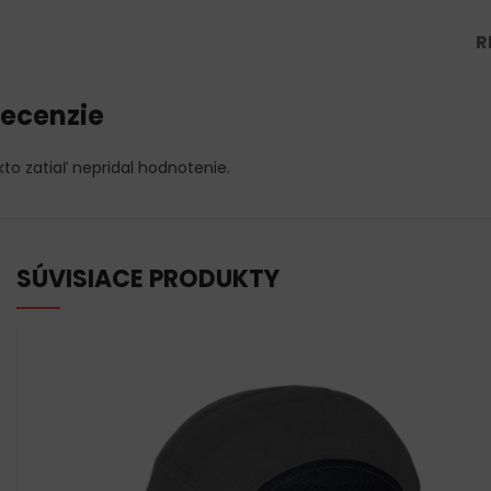
R
ecenzie
kto zatiaľ nepridal hodnotenie.
SÚVISIACE PRODUKTY