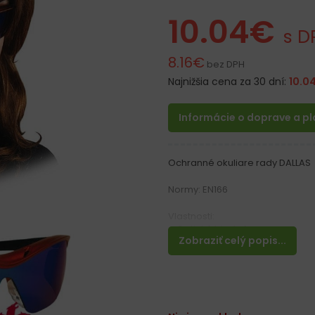
10.04
€
s D
8.16
€
bez DPH
Najnižšia cena za 30 dní:
10.0
Informácie o doprave a p
Ochranné okuliare rady DALLAS
Normy: EN166
Vlastnosti:
– Optická trieda 1
Zobraziť celý popis...
– Ochrana pred malými pevnými
– Polykarbonátový rám medenej
– Silné, ale ultraľahké polykar
– Zaoblené pozdĺžne sklo po st
– Celé ramená sú vyrobené z gum
nevyvíjali tlak na hlavu