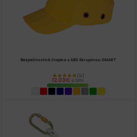
Bezpečnostná čiapka s ABS škrupinou SMART
(1x)
12.03
€
s DPH
VÝBER MOŽNOSTÍ