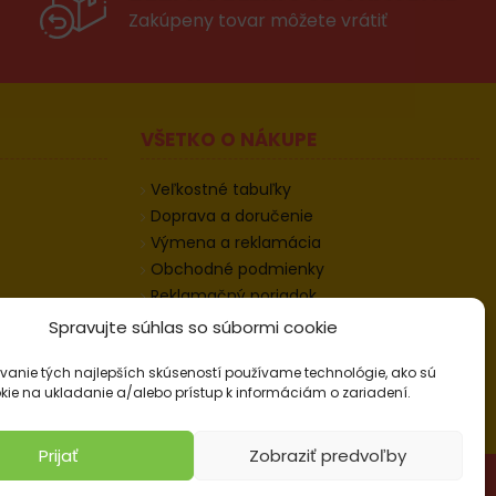
Zakúpeny tovar môžete vrátiť
VŠETKO O NÁKUPE
Veľkostné tabuľky
Doprava a doručenie
Výmena a reklamácia
Obchodné podmienky
Reklamačný poriadok
Odstúpenie od zmluvy
Spravujte súhlas so súbormi cookie
Informácie k odstúpeniu
vanie tých najlepších skúseností používame technológie, ako sú
Kontakt
kie na ukladanie a/alebo prístup k informáciám o zariadení.
Nastavenie cookies
Prijať
Zobraziť predvoľby