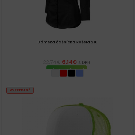
Dámska čašnícka košela 218
6.14
€
22.74
€
s DPH
VÝBER MOŽNOSTÍ
VYPREDANÉ