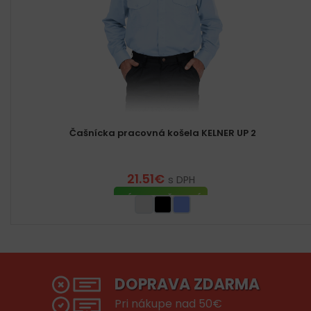
Čašnícka pracovná košela KELNER UP 2
21.51
€
s DPH
VÝBER MOŽNOSTÍ
DOPRAVA ZDARMA
Pri nákupe nad 50€