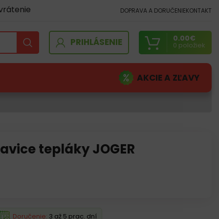
vrátenie
DOPRAVA A DORUČENIE
KONTAKT
0.00
€
PRIHLÁSENIE
0
položiek
AKCIE A ZĽAVY
avice tepláky JOGER
Doručenie:
3 až 5 prac. dní