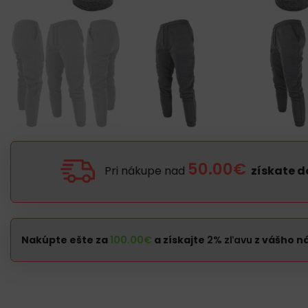
50.00€
Pri nákupe nad
získate 
Nakúpte ešte za
100.00
€
a získajte
2% zľavu
z vášho n