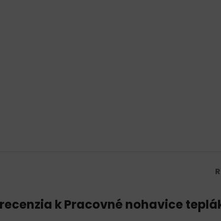
R
 recenzia k
Pracovné nohavice tepl