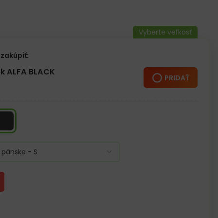
zadu
šie prispôsobenie veľkosti
enné nosenie
zakúpiť:
k ALFA BLACK
PRIDAŤ