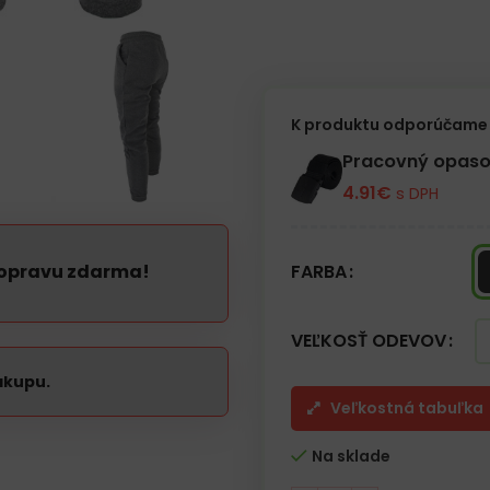
– Dve vrecká vpredu a jedno v
– Šnúrky a elastický pás pre lep
– Nohavice zakončené lemom
– Vhodné pre prácu aj každod
K produktu odporúčame 
Pracovný opaso
4.91
€
s DPH
dopravu zdarma!
FARBA
VEĽKOSŤ ODEVOV
ákupu.
Veľkostná tabuľka
Na sklade