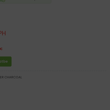
PH
€
latbe
GER CHARCOAL