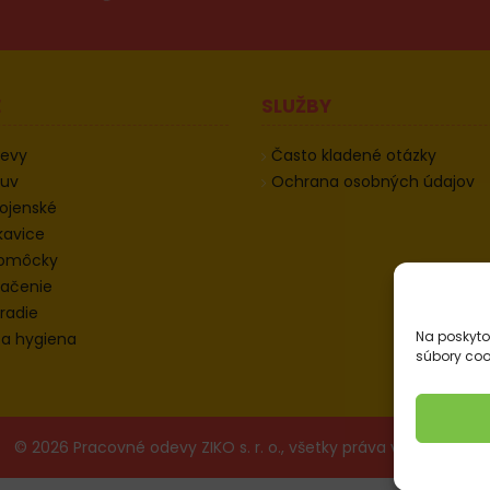
E
SLUŽBY
devy
Často kladené otázky
buv
Ochrana osobných údajov
ojenské
kavice
pomôcky
ačenie
radie
Na poskyto
 a hygiena
súbory coo
© 2026 Pracovné odevy ZIKO s. r. o., všetky práva vyhradené.