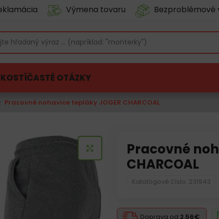
eklamácia
Výmena tovaru
Bezproblémové 
ĽKOSTÍ
ČASTÉ OTÁZKY
Pracovné nohavice tepláky JOGER CHARCOAL
Pracovné noh
KLIKNITE PRE ZVÄČŠENIE
CHARCOAL
Katalógové číslo: 231943
Doprava od
2.56€