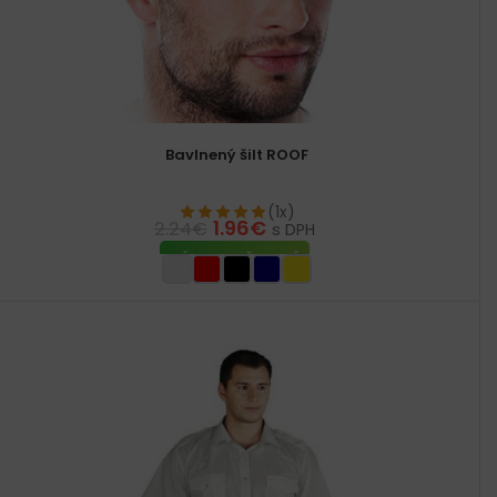
Bavlnený šilt ROOF
(1x)
1.96
€
2.24
€
s DPH
VÝBER MOŽNOSTÍ