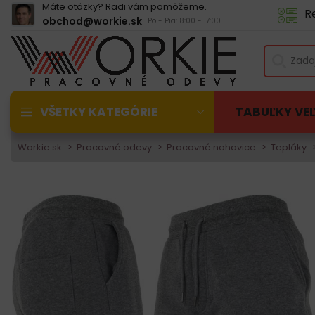
Máte otázky? Radi vám pomôžeme.
R
obchod@workie.sk
Po - Pia: 8:00 - 17:00
VŠETKY KATEGÓRIE
TABUĽKY VE
Workie.sk
Pracovné odevy
Pracovné nohavice
Tepláky