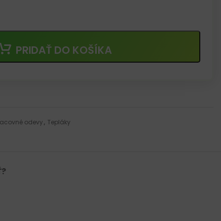
PRIDAŤ DO KOŠÍKA
racovné odevy
,
Tepláky
Ť?