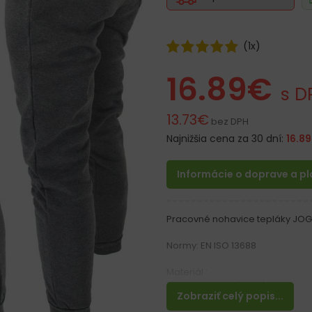
(
1
x)
16.89
€
s D
13.73
€
bez DPH
Najnižšia cena za 30 dní:
16.89
Informácie o doprave a p
Pracovné nohavice tepláky JO
Normy: EN ISO 13688
Materiál :
100% polyester 260 g/m²
Zobraziť celý popis...
Vlastnosti: