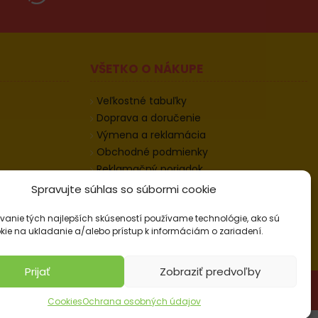
VŠETKO O NÁKUPE
Veľkostné tabuľky
Doprava a doručenie
Výmena a reklamácia
Obchodné podmienky
Reklamačný poriadok
Odstúpenie od zmluvy
Spravujte súhlas so súbormi cookie
Informácie k odstúpeniu
vanie tých najlepších skúseností používame technológie, ako sú
Kontakt
kie na ukladanie a/alebo prístup k informáciám o zariadení.
Nastavenie cookies
Prijať
Zobraziť predvoľby
Cookies
Ochrana osobných údajov