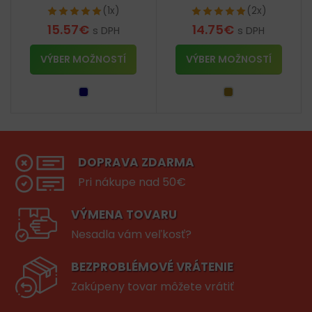
(1x)
(2x)
15.57
€
14.75
€
s DPH
s DPH
VÝBER MOŽNOSTÍ
VÝBER MOŽNOSTÍ
DOPRAVA ZDARMA
Pri nákupe nad 50€
VÝMENA TOVARU
Nesadla vám veľkosť?
BEZPROBLÉMOVÉ VRÁTENIE
Zakúpeny tovar môžete vrátiť