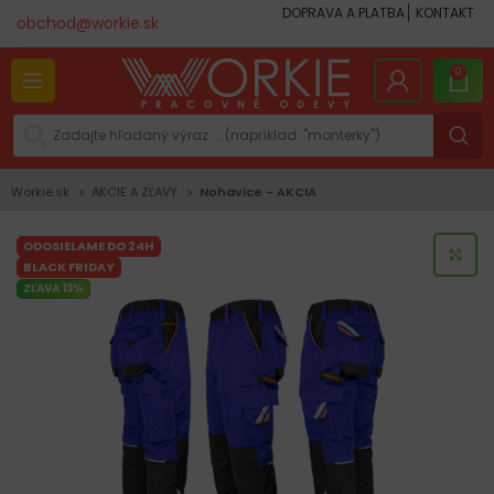
DOPRAVA A PLATBA
KONTAKT
obchod@workie.sk
0
Workie.sk
AKCIE A ZĽAVY
Nohavice - AKCIA
ODOSIELAME DO 24H
KLI
BLACK FRIDAY
ZĽAVA 13%