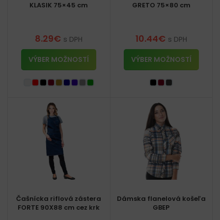
KLASIK 75×45 cm
GRETO 75×80 cm
8.29
€
10.44
€
s DPH
s DPH
VÝBER MOŽNOSTÍ
VÝBER MOŽNOSTÍ
Čašnícka riflová zástera
Dámska flanelová košeľa
FORTE 90X88 cm cez krk
GBEP