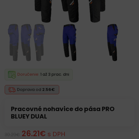
Doručenie:
1 až 3 prac. dni
Doprava od
2.56€
Pracovné nohavice do pása PRO
BLUEY DUAL
26.21
€
s DPH
30.29
€