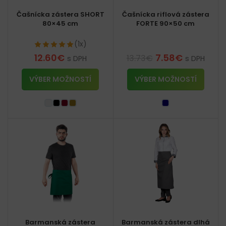
Čašnícka zástera SHORT
Čašnícka riflová zástera
80×45 cm
FORTE 90×50 cm
(1x)
12.60
€
7.58
€
13.73
€
s DPH
s DPH
VÝBER MOŽNOSTÍ
VÝBER MOŽNOSTÍ
Barmanská zástera
Barmanská zástera dlhá