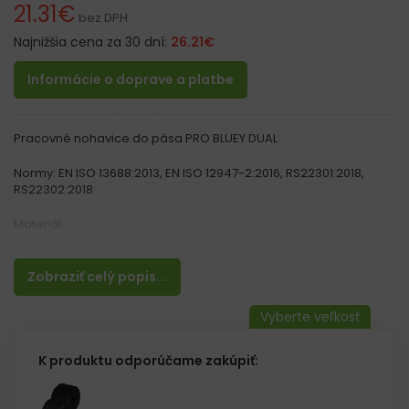
21.31
€
bez DPH
Najnižšia cena za 30 dní:
26.21
€
Informácie o doprave a platbe
Pracovné nohavice do pása PRO BLUEY DUAL
Normy: EN ISO 13688:2013, EN ISO 12947-2:2016, RS22301:2018,
RS22302:2018
Materiál:
65% polyester, 35% bavlna 300g / m2
Vlastnosti:
Zobraziť celý popis...
– Bavlna zabezpečuje priedušnosť materiálu
– Polyester zaisťuje stálosť farieb a pevnosť
– Nohavice sú dvojfarebné
– Jedná sa o hrubší materiál vhodný aj brúsenie a rezanie
– Zapínanie na zips a gombík
K produktu odporúčame zakúpiť:
– Guma v páse v zadnej časti
– Dve zadné vrecká na suchý zips
– Dve bočné vrecká