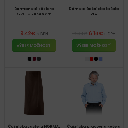
Barmanská zástera
Dámska čašnícka košela
GRETO 70×45 cm
214
9.42
€
6.14
€
18.44
€
s DPH
s DPH
VÝBER MOŽNOSTÍ
VÝBER MOŽNOSTÍ
Čašnícka zástera NORMAL
Čašnícka pracovná košela