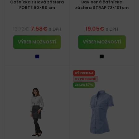
Čašnícka riflová zástera
Bavlnená čašnícka
FORTE 90×50 cm
zástera STRAP 72×101 cm
7.58
€
19.05
€
13.73
€
s DPH
s DPH
VÝBER MOŽNOSTÍ
VÝBER MOŽNOSTÍ
VÝPREDAJ
VYPREDANÉ
ZĽAVA 67%