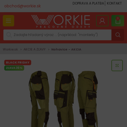
DOPRAVA A PLATBA
KONTAKT
obchod@workie.sk
0
Workie.sk
AKCIE A ZĽAVY
Nohavice - AKCIA
BLACK FRIDAY
KLI
ZĽAVA 35%