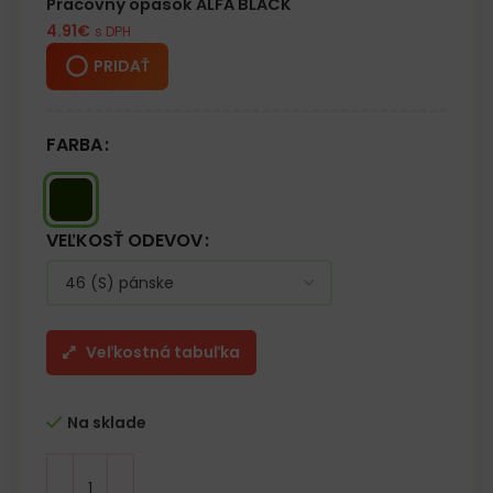
Pracovný opasok ALFA BLACK
4.91
€
s DPH
PRIDAŤ
FARBA
VEĽKOSŤ ODEVOV
Veľkostná tabuľka
Na sklade