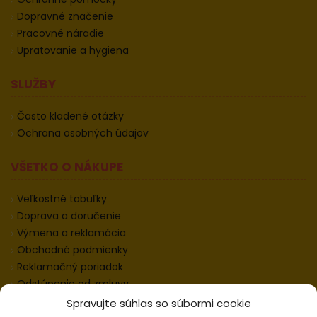
Dopravné značenie
Pracovné náradie
Upratovanie a hygiena
SLUŽBY
Často kladené otázky
Ochrana osobných údajov
VŠETKO O NÁKUPE
Veľkostné tabuľky
Doprava a doručenie
Výmena a reklamácia
Obchodné podmienky
Reklamačný poriadok
Odstúpenie od zmluvy
Informácie k odstúpeniu
Spravujte súhlas so súbormi cookie