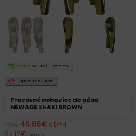
Doručenie:
3 až 5 prac. dní
Doprava od
2.56€
Pracovné nohavice do pása
NEWAGE KHAKI BROWN
45.66
€
s DPH
70.10
€
37.12
€
bez DPH