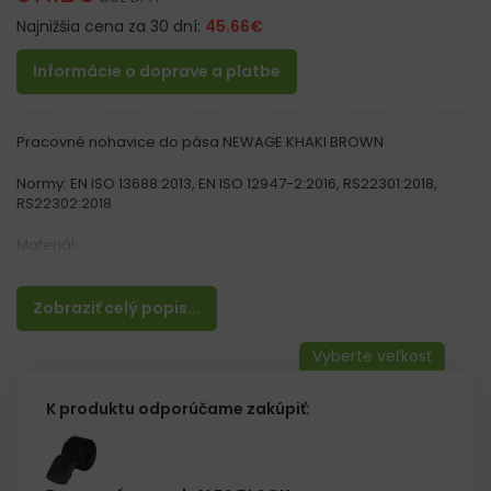
Najnižšia cena za 30 dní:
45.66
€
Informácie o doprave a platbe
Pracovné nohavice do pása NEWAGE KHAKI BROWN
Normy: EN ISO 13688:2013, EN ISO 12947-2:2016, RS22301:2018,
RS22302:2018
Materiál:
65% polyester, 35% bavlna 270 g / m²
Vlastnosti:
Zobraziť celý popis...
– Vyrobené z kvalitného materiálu typu CANVAS
– Reflexné prvky pre lepšiu viditeľnosť
– Štyri bočné vrecká, vrátane jedného na zips
– Dve zadné vrecká so zapínaním na suchý zips
– Vrecká na nohaviciach, vrátane vreciek na mobilný telefón
K produktu odporúčame zakúpiť:
– Guma všitá v páse na prispôsobenie šírky nohavíc
– Kolenné vrecká na chrániče kolien
– Zvýšená odolnosť vďaka použitiu vložiek Cordura