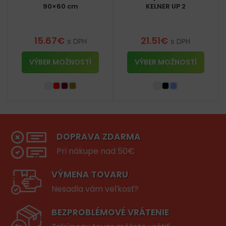
90×60 cm
KELNER UP 2
15.67
€
21.51
€
s DPH
s DPH
VÝBER MOŽNOSTÍ
VÝBER MOŽNOSTÍ
DOPRAVA ZDARMA
Pri nákupe nad 50€
VÝMENA TOVARU
Nesadla vám veľkosť?
BEZPROBLÉMOVÉ VRÁTENIE