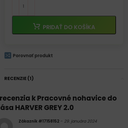
PRIDAŤ DO KOŠÍKA
Porovnať produkt
RECENZIE (1)
 recenzia k
Pracovné nohavice do
ása HARVER GREY 2.0
Zákazník #17158152
–
29. januára 2024