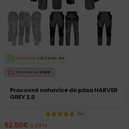
Doručenie:
1 až 3 prac. dni
Doprava od
2.56€
Pracovné nohavice do pása HARVER
GREY 2.0
(
1
x)
52.50
€
s DPH