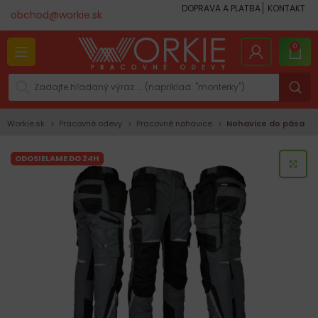
DOPRAVA A PLATBA
KONTAKT
obchod@workie.sk
0
Workie.sk
Pracovné odevy
Pracovné nohavice
Nohavice do pása
ODOSIELAME DO 24H
KLI