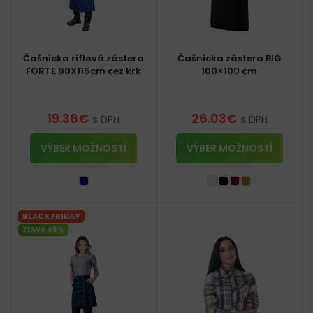
Čašnícka riflová zástera
Čašnícka zástera BIG
FORTE 90X115cm cez krk
100×100 cm
19.36
€
26.03
€
s DPH
s DPH
VÝBER MOŽNOSTÍ
VÝBER MOŽNOSTÍ
BLACK FRIDAY
ZĽAVA 45%