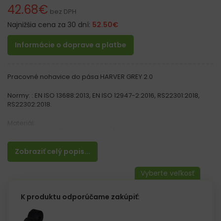
42.68
€
bez DPH
Najnižšia cena za 30 dní:
52.50
€
Informácie o doprave a platbe
Pracovné nohavice do pása HARVER GREY 2.0
Normy: : EN ISO 13688:2013, EN ISO 12947-2:2016, RS22301:2018,
RS22302:2018.
Materiál:
65% polyester, 35% bavlna 300 g/m²
Vlastnosti:
Zobraziť celý popis...
– Nová generácia obľúbených nohavíc HARDCORE, teraz vo
viacerých moderných farbách, s viacerými vylepšeniami
– Zapínanie na gombík a zips
– Štyri vrecká na bokoch, z toho dve našité, ideálne na uloženie
náradia
K produktu odporúčame zakúpiť:
– Dve vrecká vzadu, z ktorých jedno sa zapína na suchý zips
– Vrecká na nohaviciach, vrátane vreciek na mobilný telefón