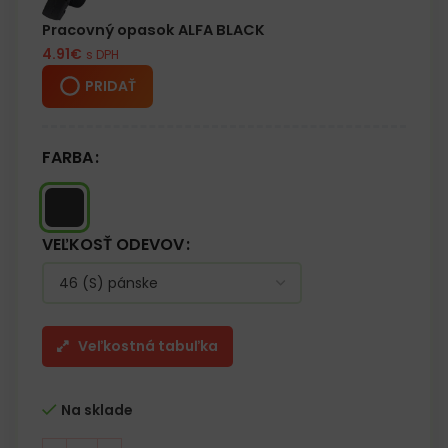
– Vrecká na kolenné chrániče zapínané suchým zipsom
– Reflexné prvky zaisťujú lepšiu viditeľnosť
Pracovný opasok ALFA BLACK
– Strih „S“ – profilované nohavice, lepšie priliehajú k siluete
4.91
€
s DPH
užívateľa
– Testované na škodlivé látky v súlade s normami OEKO-TEX®
PRIDAŤ
Standard 100
FARBA
VEĽKOSŤ ODEVOV
Veľkostná tabuľka
Na sklade