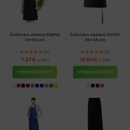
Čašnícka zástera SIMPLE
Čašnícka zástera SHORT
70×80 cm
80×45 cm
(1x)
(1x)
7.37
€
12.60
€
s DPH
s DPH
VÝBER MOŽNOSTÍ
VÝBER MOŽNOSTÍ