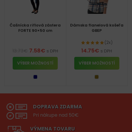
Čašnícka riflová zástera
Dámska flanelová košeľa
FORTE 90×50 cm
GBEP
(2x)
7.58
€
14.75
€
13.73
€
s DPH
s DPH
VÝBER MOŽNOSTÍ
VÝBER MOŽNOSTÍ
DOPRAVA ZDARMA
Pri nákupe nad 50€
VÝMENA TOVARU