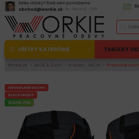
Máte otázky? Radi vám pomôžeme.
R
obchod@workie.sk
Po - Pia: 8:00 - 17:00
VŠETKY KATEGÓRIE
TABUĽKY VE
Workie.sk
AKCIE A ZĽAVY
Kraťasy - AKCIA
Pracovné mont
ODOSIELAME DO 24H
BLACK FRIDAY
ZĽAVA 21%