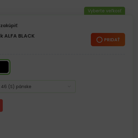
vyšuje voľnosť pohybu
ps
ý zips
zakúpiť:
a (je potrebné si ho objednať osobitne)
k ALFA BLACK
PRIDAŤ