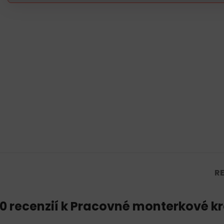
RE
0 recenzií k
Pracovné monterkové kr