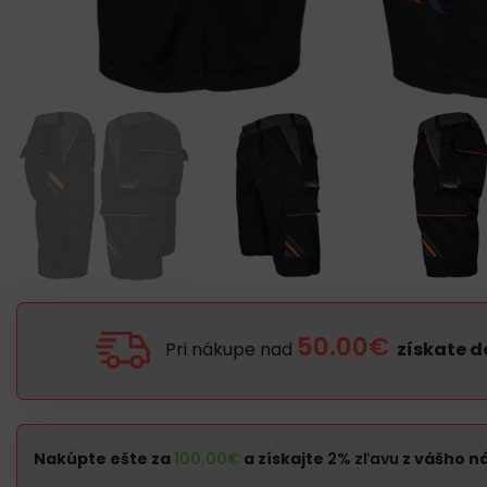
50.00€
Pri nákupe nad
získate 
Nakúpte ešte za
100.00
€
a získajte
2% zľavu
z vášho n