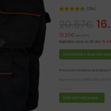
(
20
x)
16
20.57
€
13.20
€
bez DPH
Najnižšia cena za 30 dní:
16.24
Informácie o doprave a p
Pracovné montérkové kraťasy 
Normy: EN ISO 13688:2013, EN ISO
Materiál:
65% polyester, 35% bavlna 295
Zobraziť celý popis...
Vlastnosti:
– Hrubší, pevný a farebne stály 