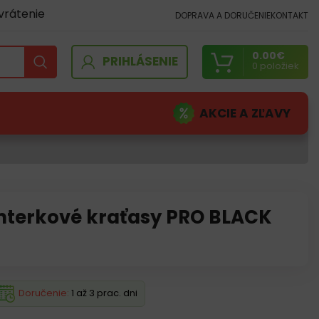
vrátenie
DOPRAVA A DORUČENIE
KONTAKT
0.00
€
PRIHLÁSENIE
0
položiek
AKCIE A ZĽAVY
terkové kraťasy PRO BLACK
Doručenie:
1 až 3 prac. dni