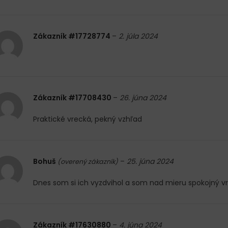
Zákazník #17728774
–
2. júla 2024
Zákazník #17708430
–
26. júna 2024
Praktické vrecká, pekný vzhľad
Bohuš
–
25. júna 2024
(overený zákazník)
Dnes som si ich vyzdvihol a som nad mieru spokojný v
Zákazník #17630880
–
4. júna 2024