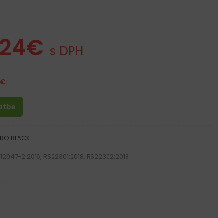
.24
€
s DPH
€
latbe
PRO BLACK
 12947-2:2016, RS22301:2018, RS22302:2018
-300 g/m²
materiál