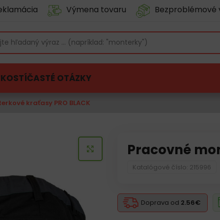
eklamácia
Výmena tovaru
Bezproblémové 
ĽKOSTÍ
ČASTÉ OTÁZKY
erkové kraťasy PRO BLACK
Pracovné mon
KLIKNITE PRE ZVÄČŠENIE
Katalógové číslo: 215996
Doprava od
2.56€