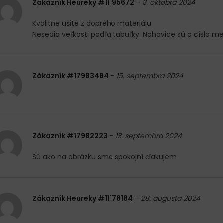
Zákazník Heureky #11195672
–
3. októbra 2024
Kvalitne ušité z dobrého materiálu
Nesedia veľkosti podľa tabuľky. Nohavice sú o číslo me
Zákazník #17983484
–
15. septembra 2024
Zákazník #17982223
–
13. septembra 2024
Sú ako na obrázku sme spokojní ďakujem
Zákazník Heureky #11178184
–
28. augusta 2024