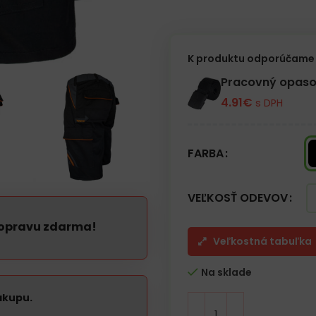
– Zapínanie na zips a gombík
– Guma v páse v zadnej časti z
– Dve zadné vrecká na suchý zi
– Dve bočné vrecká
– Jedno vrecko na nohe na such
K produktu odporúčame 
Opasok nie je súčasťou baleni
Pracovný opaso
4.91
€
s DPH
FARBA
VEĽKOSŤ ODEVOV
dopravu zdarma!
Veľkostná tabuľka
Na sklade
ákupu.