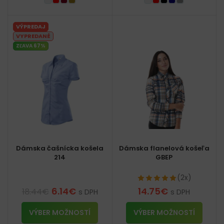
VÝPREDAJ
VYPREDANÉ
ZĽAVA 67%
Dámska čašnícka košela
Dámska flanelová košeľa
214
GBEP
(2x)
6.14
€
14.75
€
18.44
€
s DPH
s DPH
VÝBER MOŽNOSTÍ
VÝBER MOŽNOSTÍ