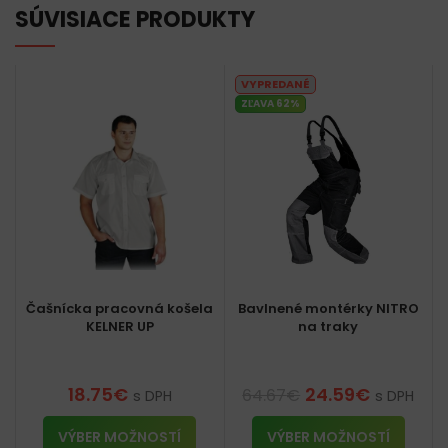
SÚVISIACE PRODUKTY
VYPREDANÉ
ZĽAVA 62%
Čašnícka pracovná košela
Bavlnené montérky NITRO
KELNER UP
na traky
18.75
€
24.59
€
64.67
€
s DPH
s DPH
VÝBER MOŽNOSTÍ
VÝBER MOŽNOSTÍ