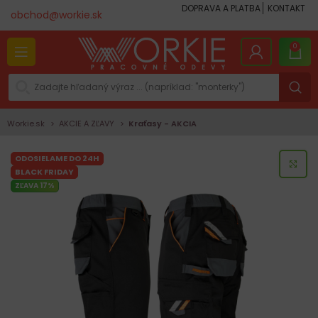
DOPRAVA A PLATBA
KONTAKT
obchod@workie.sk
0
Workie.sk
AKCIE A ZĽAVY
Kraťasy - AKCIA
ODOSIELAME DO 24H
KLI
BLACK FRIDAY
ZĽAVA 17%