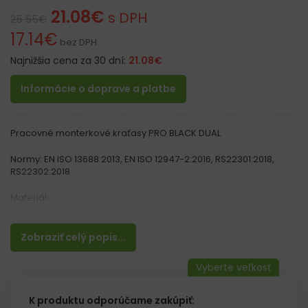
21.08
€
s DPH
25.55
€
17.14
€
bez DPH
Najnižšia cena za 30 dní:
21.08
€
Informácie o doprave a platbe
Pracovné monterkové kraťasy PRO BLACK DUAL
Normy: EN ISO 13688:2013, EN ISO 12947-2:2016, RS22301:2018,
RS22302:2018
Materiál:
65% polyester, 35% bavlna 295-300 g/m²
Vlastnosti:
Zobraziť celý popis...
– Hrubší, pevný a farebne stály materiál
– Zapínanie na zips a gombík
– Guma v páse v zadnej časti zvyšuje voľnosť pohybu
– Dve zadné vrecká na suchý zips
– Dve bočné vrecká
K produktu odporúčame zakúpiť: