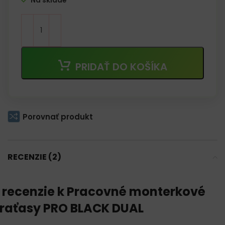
Na sklade
PRIDAŤ DO KOŠÍKA
Porovnať produkt
RECENZIE (2)
 recenzie k
Pracovné monterkové
raťasy PRO BLACK DUAL