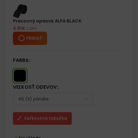
– Jedno vrecko na nohe na suchý zips
Opasok nie je súčasťou balenia (je potrebné si ho objednať
osobitne)
Pracovný opasok ALFA BLACK
4.91
€
s DPH
PRIDAŤ
FARBA
VEĽKOSŤ ODEVOV
Veľkostná tabuľka