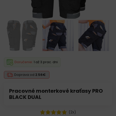
Doručenie:
1 až 3 prac. dni
Doprava od
2.56€
Pracovné monterkové kraťasy PRO
BLACK DUAL
(
2
x)