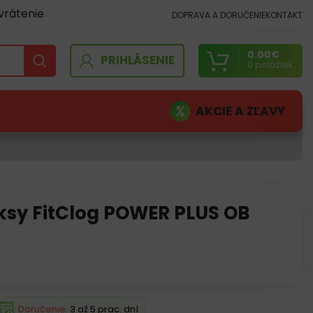
vrátenie
DOPRAVA A DORUČENIE
KONTAKT
0.00
€
PRIHLÁSENIE
0
položiek
AKCIE A ZĽAVY
ksy FitClog POWER PLUS OB
Doručenie:
3 až 5 prac. dní