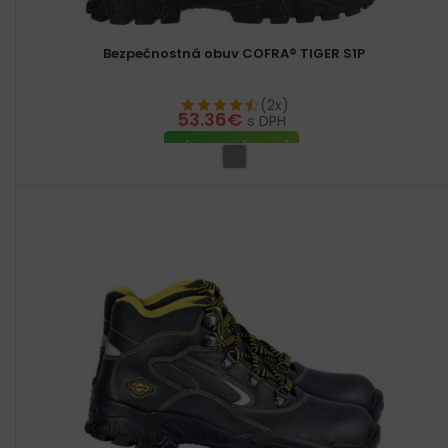
Bezpečnostná obuv COFRA® TIGER S1P
(2x)
53.36
€
s DPH
VÝBER MOŽNOSTÍ