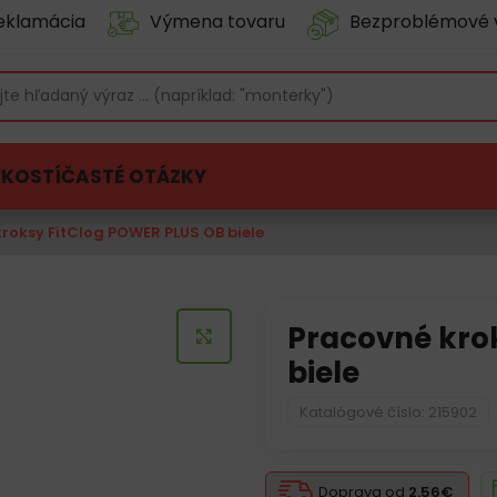
eklamácia
Výmena tovaru
Bezproblémové 
ĽKOSTÍ
ČASTÉ OTÁZKY
roksy FitClog POWER PLUS OB biele
Pracovné kro
KLIKNITE PRE ZVÄČŠENIE
biele
Katalógové číslo: 215902
Doprava od
2.56€