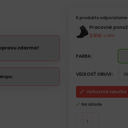
– Odolná, protišmyková podráž
– Majú antistatické vlastnosti
– Profilovaná stielka
– Otvory na cirkuláciu vzduchu,
K produktu odporúčame 
– Zvýšená päta, anatomický tva
– Ľahko sa čistia
Pracovné pono
– Pätový remienok
2.51
€
s DPH
– Vhodné do mnohých odvetví – k
veterinári, kuchári, servírky, c
spoločnosti, priemyselné práčo
dopravu zdarma!
– Kategória OB SRC E
FARBA
VEĽKOSŤ OBUVI
ákupu.
Veľkostná tabuľka
Na sklade