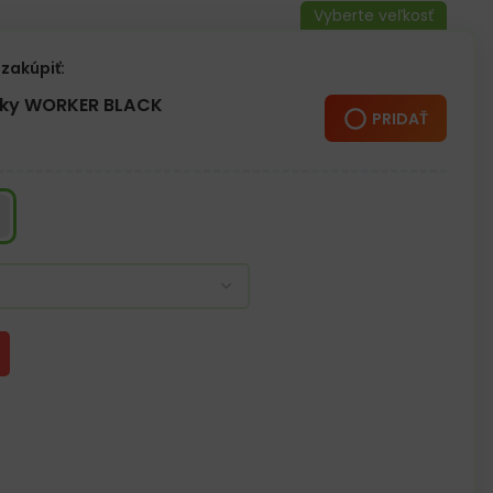
ka
zakúpiť:
r podrážky
žky WORKER BLACK
PRIDAŤ
aderníctvo, kozmetika, SPA, zdravotníctvo, laboratórni technici,
hyžné, potravinársky a spracovateľský priemysel, upratovacie
vne a čistiarne odpadových vôd