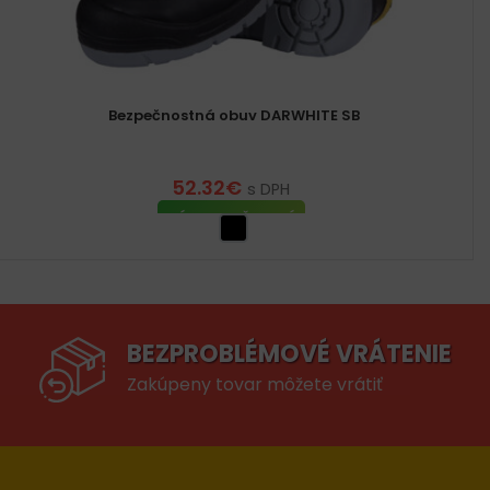
Bezpečnostná obuv DARWHITE SB
52.32
€
s DPH
VÝBER MOŽNOSTÍ
BEZPROBLÉMOVÉ VRÁTENIE
Zakúpeny tovar môžete vrátiť