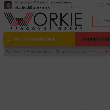
Máte otázky? Radi vám pomôžeme.
R
obchod@workie.sk
Po - Pia: 8:00 - 17:00
VŠETKY KATEGÓRIE
TABUĽKY VE
Workie.sk
Pracovná obuv
Zdravotnícka obuv
Pracovné k