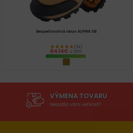
Bezpečnostná obuv ALPINE SB
(3x)
64.14
€
s DPH
VÝBER MOŽNOSTÍ
VÝMENA TOVARU
Nesadla vám veľkosť?