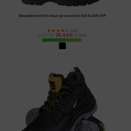
Bezpečnostná obuv pracovná ALFALOW S1P
(3x)
18.44
€
24.87
€
s DPH
VÝBER MOŽNOSTÍ