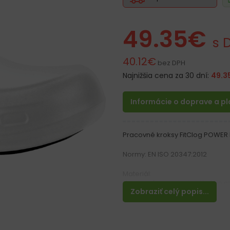
49.35
€
s 
40.12
€
bez DPH
Najnižšia cena za 30 dní:
49.3
Informácie o doprave a p
Pracovné kroksy FitClog POWER 
Normy: EN ISO 20347:2012
Materiál:
Vyrobené z vysoko kvalitného m
Zobraziť celý popis...
Podrážka z gumy
Vlastnosti:
– Super ľahká obuv