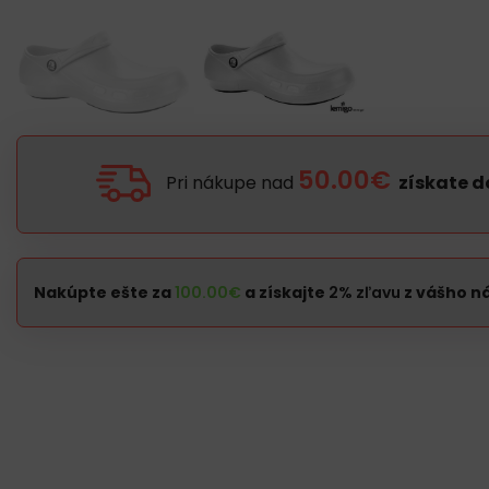
50.00€
Pri nákupe nad
získate 
Nakúpte ešte za
100.00
€
a získajte
2% zľavu
z vášho n