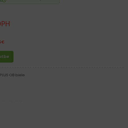
DPH
5
€
latbe
PLUS OB biele
ateriálu EVA