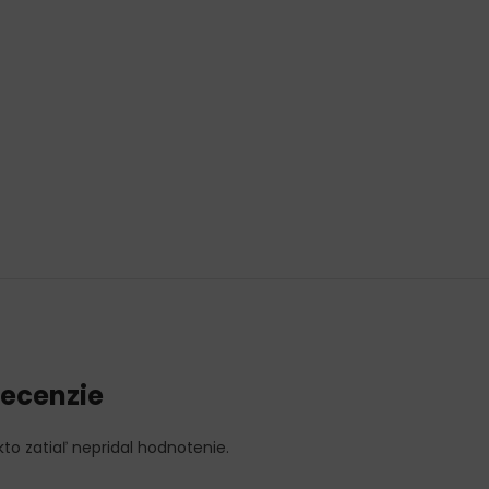
ecenzie
kto zatiaľ nepridal hodnotenie.