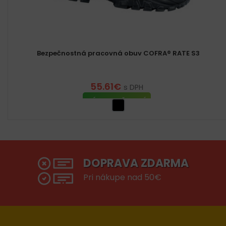
Bezpečnostná pracovná obuv COFRA® RATE S3
55.61
€
s DPH
VÝBER MOŽNOSTÍ
DOPRAVA ZDARMA
Pri nákupe nad 50€